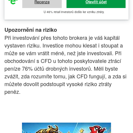
Recenze
Otevřít účet
U 46% retail investorů došlo ke vzniku ztráty.
Upozornění na riziko
Při investování přes tohoto brokera je váš kapitál
vystaven riziku. Investice mohou klesat i stoupat a
může se vám vrátit méně, než jste investovali. Při
obchodování s CFD u tohoto poskytovatele ztrácí
peníze 76% účtů drobných investorů. Měli byste
zvážit, zda rozumíte tomu, jak CFD fungují, a zda si
můžete dovolit podstoupit vysoké riziko ztráty
peněz.