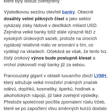
které byly dosud zveřejněny.
Výsledkovou sezónu otevřeli
. Obecně
banky
a jako sektor
dosáhly velmi pěkných čísel
vykázaly zisky řádově v desítkách miliard USD.
Zejména velké banky totiž stále výrazně těží z
vysokých úrokových sazeb, protože na úrocích
vyplácejí relativně málo ve srovnání s tím, co
vydělají na vkladech. Očekává se však, že tento tvz.
čistý úrokový
a
výnos bude postupně klesat
vrchol ziskovosti mají banky již za sebou.
Francouzský gigant v oblasti luxusního zboží
,
LVMH
který sdružuje velké množství známých značek
oděvů, doplňků, kosmetiky, šperků, hodinek a
alkoholických nápojů, již také zveřejnil výsledky.
Přestože společnost pocítila zpomalení růstu tržeb,
které se po započtení vlivu směnných kurzů dostalo