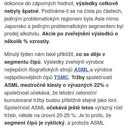
dokonce do záporných hodnot,
výsledky celkově
. Podíváme-li se na čísla po částech,
nebyly špatné
jediným problematickým regionem byla Asie mimo
Japonsko a jediným problematickým segmentem byl
prodej alkoholu.
Akcie po zveřejnění výsledků o
několik % vzrostly.
Minulý týden nám také přiblížil,
co se děje v
. Výsledky zveřejnil výrobce
segmentu čipů
nejlepších litografických strojů
a výrobce
ASML
nejšpičkovějších čipů
.
společnosti
TSMC
Tržby
a
ASML meziročně klesly o výrazných 22%
společnost očekává, že letošní celoroční
kumulované tržby budou přibližně stejné jako loni.
Společnost ASML
výrazný růst
očekává ještě letos
tržeb, někde na úrovni 20-25 %. Je to proto, že
, a protože ASML
segment čipů je cyklický