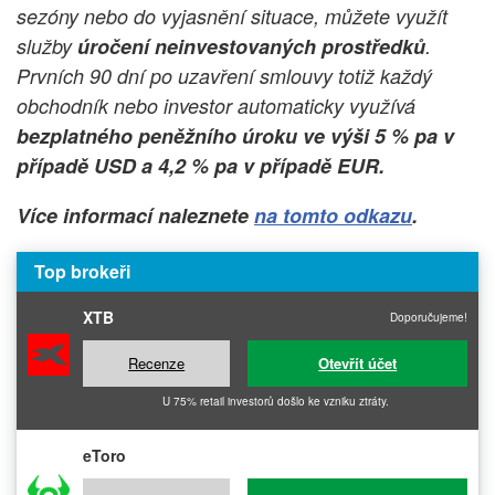
sezóny nebo do vyjasnění situace, můžete využít
služby
úročení neinvestovaných prostředků
.
Prvních 90 dní po uzavření smlouvy totiž každý
obchodník nebo investor automaticky využívá
bezplatného peněžního úroku ve výši 5 % pa v
případě USD a 4,2 % pa v případě EUR.
Více informací naleznete
na tomto odkazu
.
Top brokeři
XTB
Doporučujeme!
Recenze
Otevřít účet
U 75% retail investorů došlo ke vzniku ztráty.
eToro