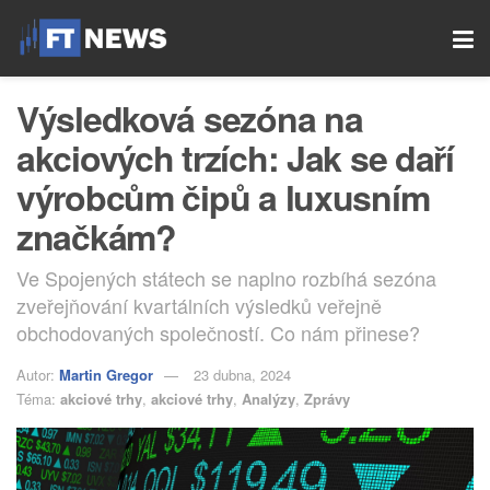
Výsledková sezóna na
akciových trzích: Jak se daří
výrobcům čipů a luxusním
značkám?
Ve Spojených státech se naplno rozbíhá sezóna
zveřejňování kvartálních výsledků veřejně
obchodovaných společností. Co nám přinese?
Autor:
Martin Gregor
23 dubna, 2024
Téma:
akciové trhy
,
akciové trhy
,
Analýzy
,
Zprávy