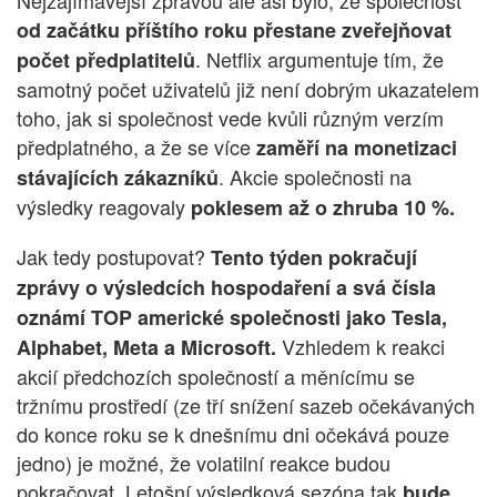
Nejzajímavější zprávou ale asi bylo, že společnost
od začátku příštího roku přestane zveřejňovat
. Netflix argumentuje tím, že
počet předplatitelů
samotný počet uživatelů již není dobrým ukazatelem
toho, jak si společnost vede kvůli různým verzím
předplatného, ​​a že se více
zaměří na monetizaci
. Akcie společnosti na
stávajících zákazníků
výsledky reagovaly
poklesem až o zhruba 10 %.
Jak tedy postupovat?
Tento týden pokračují
zprávy o výsledcích hospodaření a svá čísla
oznámí TOP americké společnosti jako Tesla,
Vzhledem k reakci
Alphabet, Meta a Microsoft.
akcií předchozích společností a měnícímu se
tržnímu prostředí (ze tří snížení sazeb očekávaných
do konce roku se k dnešnímu dni očekává pouze
jedno) je možné, že volatilní reakce budou
pokračovat. Letošní výsledková sezóna tak
bude