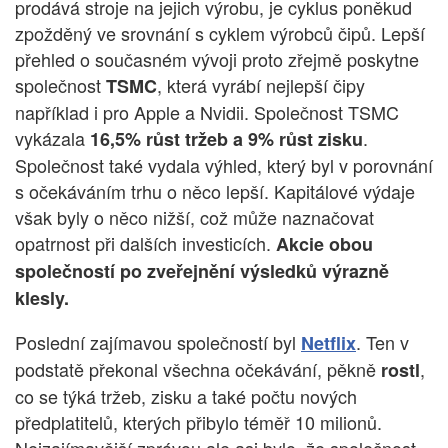
prodává stroje na jejich výrobu, je cyklus poněkud
zpožděný ve srovnání s cyklem výrobců čipů. Lepší
přehled o současném vývoji proto zřejmě poskytne
společnost
, která vyrábí nejlepší čipy
TSMC
například i pro Apple a Nvidii. Společnost TSMC
vykázala
.
16,5% růst tržeb a 9% růst zisku
Společnost také vydala výhled, který byl v porovnání
s očekáváním trhu o něco lepší. Kapitálové výdaje
však byly o něco nižší, což může naznačovat
opatrnost při dalších investicích.
Akcie obou
společností po zveřejnění výsledků výrazně
klesly.
Poslední zajímavou společností byl
. Ten v
Netflix
podstatě překonal všechna očekávání, pěkně
,
rostl
co se týká tržeb, zisku a také počtu nových
předplatitelů, kterých přibylo téměř 10 milionů.