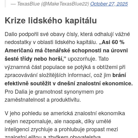
— TexasBlue (@MakeTexasBlue22)
October 27, 2025
Krize lidského kapitálu
Dalio podpořil své obavy čísly, která odhalují vážné
nedostatky v oblasti lidského kapitálu.
„Asi 60 %
Američanů má čtenářské schopnosti na úrovni
upozorňuje. Tato
šesté třídy nebo horší,”
významná část populace se potýká s obtížemi při
zpracovávání složitějších informací, což jim
brání
efektivně soutěžit v dnešní znalostní ekonomice.
Pro Dalia je gramotnost synonymem pro
zaměstnatelnost a produktivitu.
V jeho pohledu se americká znalostní ekonomika
nejen nezpomaluje, ale naopak, díky umělé
inteligenci zrychluje a prohlubuje propast mezi
znalostní elitou a zbytkem obyvatelstva.