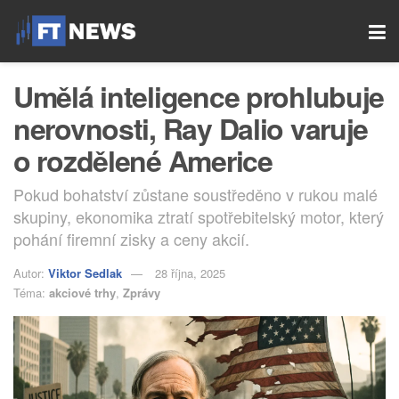
Umělá inteligence prohlubuje
nerovnosti, Ray Dalio varuje
o rozdělené Americe
Pokud bohatství zůstane soustředěno v rukou malé
skupiny, ekonomika ztratí spotřebitelský motor, který
pohání firemní zisky a ceny akcií.
Autor:
Viktor Sedlak
28 října, 2025
Téma:
akciové trhy
,
Zprávy