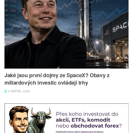
Jaké jsou první dojmy ze SpaceX? Obavy z
miliardových investic ovládají trhy
5 SRPNA, 2026