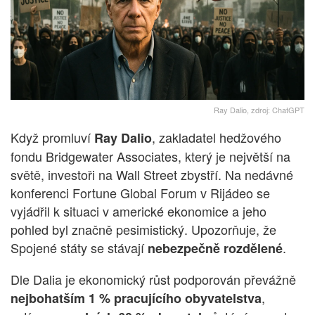
Ray Dalio, zdroj: ChatGPT
Když promluví
, zakladatel hedžového
Ray Dalio
fondu Bridgewater Associates, který je největší na
světě, investoři na Wall Street zbystří. Na nedávné
konferenci Fortune Global Forum v Rijádeo se
vyjádřil k situaci v americké ekonomice a jeho
pohled byl značně pesimistický. Upozorňuje, že
Spojené státy se stávají
.
nebezpečně rozdělené
Dle Dalia je ekonomický růst podporován převážně
,
nejbohatším 1 % pracujícího obyvatelstva