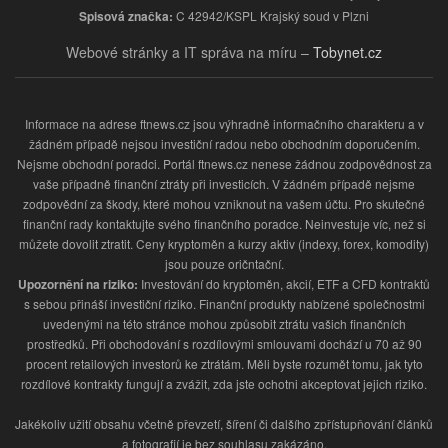
Spisová značka:
C 42942/KSPL Krajský soud v Plzni
Webové stránky a IT správa na míru –
Tobynet.cz
Informace na adrese ftnews.cz jsou výhradně informačního charakteru a v
žádném případě nejsou investiční radou nebo obchodním doporučením.
Nejsme obchodní poradci. Portál ftnews.cz nenese žádnou zodpovědnost za
vaše případně finanční ztráty při investicích. V žádném případě nejsme
zodpovědní za škody, které mohou vzniknout na vašem účtu. Pro skutečné
finanční rady kontaktujte svého finančního poradce. Neinvestuje víc, než si
můžete dovolit ztratit. Ceny kryptoměn a kurzy aktiv (indexy, forex, komodity)
jsou pouze oričntační.
Upozornění na riziko:
Investování do kryptoměn, akcií, ETF a CFD kontraktů
s sebou přináší investiční riziko. Finanční produkty nabízené společnostmi
uvedenými na této stránce mohou způsobit ztrátu vašich finančních
prostředků. Při obchodování s rozdílovými smlouvami dochází u 70 až 90
procent retailových investorů ke ztrátám. Měli byste rozumět tomu, jak tyto
rozdílové kontrakty fungují a zvážit, zda jste ochotni akceptovat jejich riziko.
Jakékoliv užití obsahu včetně převzetí, šíření či dalšího zpřístupňování článků
a fotografií je bez souhlasu zakázáno.