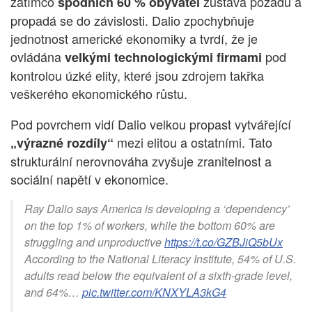
zatímco
zůstává pozadu a
spodních 60 % obyvatel
propadá se do závislosti. Dalio zpochybňuje
jednotnost americké ekonomiky a tvrdí, že je
ovládána
pod
velkými technologickými firmami
kontrolou úzké elity, které jsou zdrojem takřka
veškerého ekonomického růstu.
Pod povrchem vidí Dalio velkou propast vytvářející
mezi elitou a ostatními. Tato
„výrazné rozdíly“
strukturální nerovnováha zvyšuje zranitelnost a
sociální napětí v ekonomice.
Ray Dalio says America is developing a ‘dependency’
on the top 1% of workers, while the bottom 60% are
struggling and unproductive
https://t.co/GZBJiQ5bUx
According to the National Literacy Institute, 54% of U.S.
adults read below the equivalent of a sixth-grade level,
and 64%…
pic.twitter.com/KNXYLA3kG4