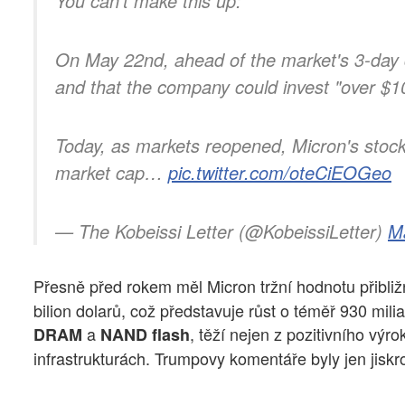
You can't make this up:
On May 22nd, ahead of the market's 3-day c
and that the company could invest "over $10
Today, as markets reopened, Micron's stoc
market cap…
pic.twitter.com/oteCiEOGeo
— The Kobeissi Letter (@KobeissiLetter)
M
Přesně před rokem měl Micron tržní hodnotu přibli
bilion dolarů, což představuje růst o téměř 930 mi
a
, těží nejen z pozitivního výr
DRAM
NAND flash
infrastrukturách. Trumpovy komentáře byly jen jisk