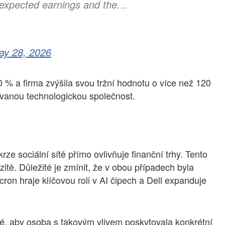
n expected earnings and the…
ay 28, 2026
0 % a firma zvýšila svou tržní hodnotu o více než 120
lovanou technologickou společnost.
ze sociální sítě přímo ovlivňuje finanční trhy. Tento
zitě. Důležité je zmínit, že v obou případech byla
on hraje klíčovou roli v AI čipech a Dell expanduje
é, aby osoba s takovým vlivem poskytovala konkrétní