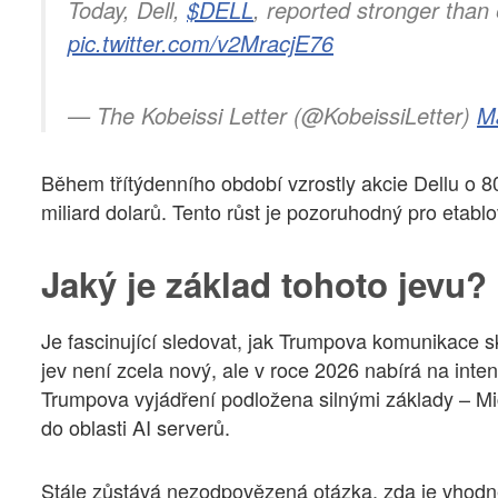
Today, Dell,
$DELL
, reported stronger tha
pic.twitter.com/v2MracjE76
— The Kobeissi Letter (@KobeissiLetter)
M
Během třítýdenního období vzrostly akcie Dellu o 8
miliard dolarů. Tento růst je pozoruhodný pro etab
Jaký je základ tohoto jevu?
Je fascinující sledovat, jak Trumpova komunikace skr
jev není zcela nový, ale v roce 2026 nabírá na inten
Trumpova vyjádření podložena silnými základy – Micr
do oblasti AI serverů.
Stále zůstává nezodpovězená otázka, zda je vhodn