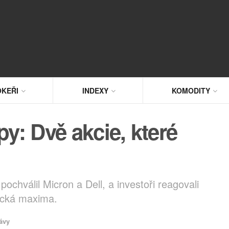
KEŘI
INDEXY
KOMODITY
py: Dvě akcie, které
ochválil Micron a Dell, a investoři reagovali
rická maxima.
ávy