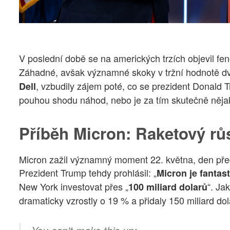
V poslední době se na amerických trzích objevil fe
Záhadné, avšak významné skoky v tržní hodnotě dv
, vzbudily zájem poté, co se prezident Donald Tr
Dell
pouhou shodu náhod, nebo je za tím skutečně něja
Příběh Micron: Raketový rů
Micron zažil významný moment 22. května, den př
Prezident Trump tehdy prohlásil: „
Micron je fantas
New York investovat přes „
“. Ja
100 miliard dolarů
dramaticky vzrostly o 19 % a přidaly 150 miliard dol