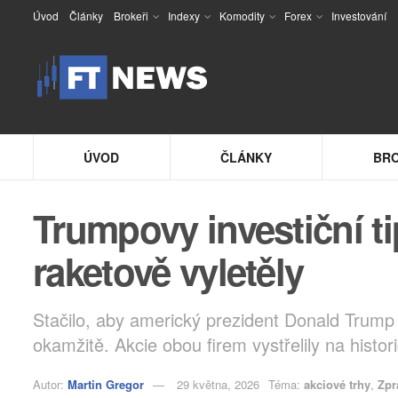
Úvod
Články
Brokeři
Indexy
Komodity
Forex
Investování
ÚVOD
ČLÁNKY
BRO
Trumpovy investiční ti
raketově vyletěly
Stačilo, aby americký prezident Donald Trump p
okamžitě. Akcie obou firem vystřelily na histo
Autor:
Martin Gregor
29 května, 2026
Téma:
akciové trhy
,
Zpr