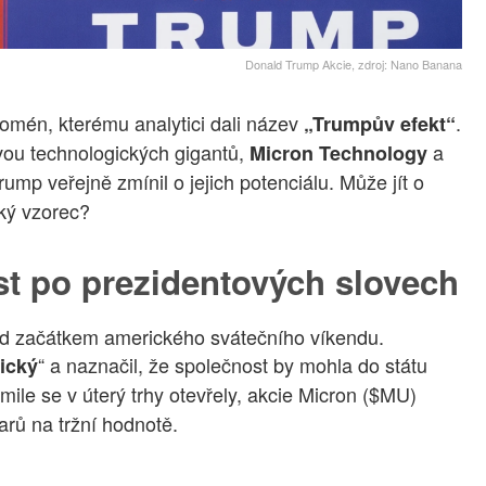
Donald Trump Akcie, zdroj: Nano Banana
nomén, kterému analytici dali název
.
„Trumpův efekt“
ou technologických gigantů,
a
Micron Technology
ump veřejně zmínil o jejich potenciálu. Může jít o
ký vzorec?
st po prezidentových slovech
ed začátkem amerického svátečního víkendu.
“ a naznačil, že společnost by mohla do státu
tický
kmile se v úterý trhy otevřely, akcie Micron ($MU)
arů na tržní hodnotě.