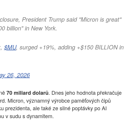
losure, President Trump said "Micron is great"
0 billion" in New York.
k,
$MU
, surged +19%, adding +$150 BILLION in
ay 26, 2026
žně
. Dnes jeho hodnota překračuje
70 miliard dolarů
liard. Micron, významný výrobce paměťových čipů
oku prezidenta, ale také ze silné poptávky po AI
rou v sudu s dynamitem.