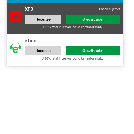
XTB
Doporučujeme!
Recenze
Otevřít účet
U 75% retail investorů došlo ke vzniku ztráty.
eToro
Recenze
Otevřít účet
U 46% retail investorů došlo ke vzniku ztráty.