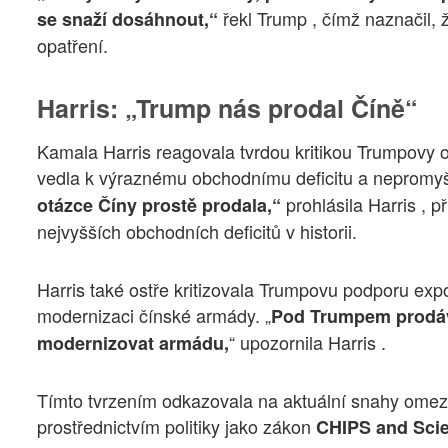
řekl Trump , čímž naznačil,
se snaží dosáhnout,“
opatření.
Harris: „Trump nás prodal Číně“
Kamala Harris reagovala tvrdou kritikou Trumpovy ob
vedla k výraznému obchodnímu deficitu a neprom
prohlásila Harris , 
otázce Číny prostě prodala,“
nejvyšších obchodních deficitů v historii.
Harris také ostře kritizovala Trumpovu podporu expo
modernizaci čínské armády. „
Pod Trumpem prodáva
“ upozornila Harris .
modernizovat armádu,
Tímto tvrzením odkazovala na aktuální snahy omezi
prostřednictvím politiky jako zákon
CHIPS and Scie