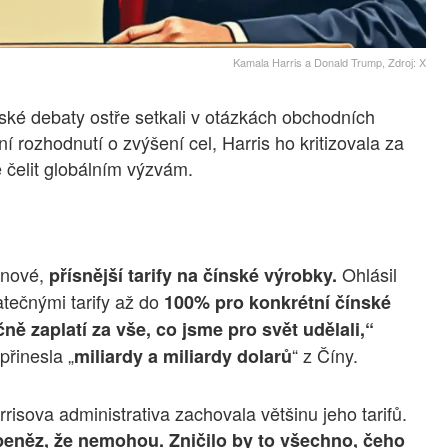
Kamala Harris a Donald Trump, Zdroj: X
ké debaty ostře setkali v otázkách obchodních
í rozhodnutí o zvýšení cel, Harris ho kritizovala za
 čelit globálním výzvám.
 nové,
Ohlásil
přísnější tarify na čínské výrobky.
tečnými tarify až do
100% pro konkrétní čínské
ě zaplatí za vše, co jsme pro svět udělali,“
přinesla „
“ z Číny.
miliardy a miliardy dolarů
isova administrativa zachovala většinu jeho tarifů.
k peněz, že nemohou. Zničilo by to všechno, čeho