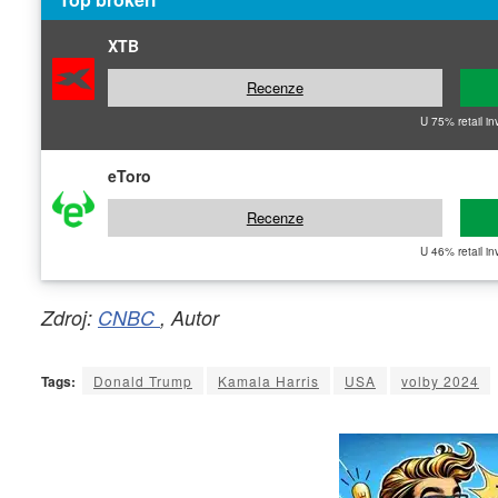
XTB
Recenze
U 75% retail in
eToro
Recenze
U 46% retail in
Zdroj:
CNBC
, Autor
Tags:
Donald Trump
Kamala Harris
USA
volby 2024