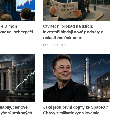
mie Dimon
Čtvrteční propad na trzích:
ostoucí nebezpečí
Investoři hledají nové podněty z
oblasti zaměstnanosti
7 SRPNA, 2026
labily, členové
Jaké jsou první dojmy ze SpaceX?
výšení úrokových
Obavy z miliardových investic