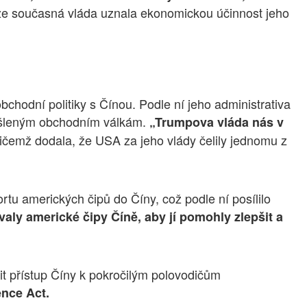
 že současná vláda uznala ekonomickou účinnost jeho
chodní politiky s Čínou. Podle ní jeho administrativa
yšleným obchodním válkám.
„Trumpova vláda nás v
přičemž dodala, že USA za jeho vlády čelily jednomu z
rtu amerických čipů do Číny, což podle ní posílilo
ly americké čipy Číně, aby jí pomohly zlepšit a
t přístup Číny k pokročilým polovodičům
nce Act.