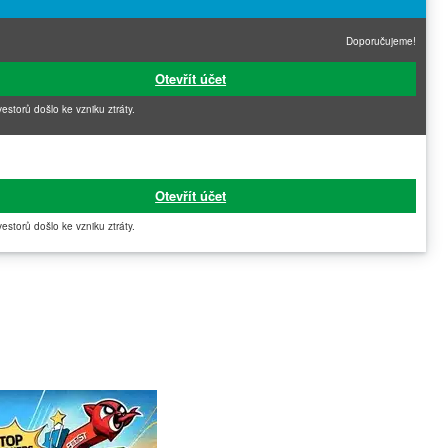
Doporučujeme!
Otevřít účet
vestorů došlo ke vzniku ztráty.
Otevřít účet
vestorů došlo ke vzniku ztráty.