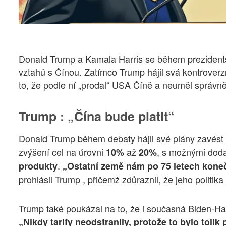
Donald Trump a Kamala Harris se během prezidents
vztahů s Čínou. Zatímco Trump hájil svá kontroverzn
to, že podle ní „prodal“ USA Číně a neuměl správně
Trump : „Čína bude platit“
Donald Trump během debaty hájil své plány zavést
zvýšení cel na úrovni
až
, s možnými doda
10%
20%
.
produkty
„Ostatní země nám po 75 letech konečn
prohlásil Trump , přičemž zdůraznil, že jeho politika 
Trump také poukázal na to, že i současná Biden-Harr
„Nikdy tarify neodstranily, protože to bylo toli