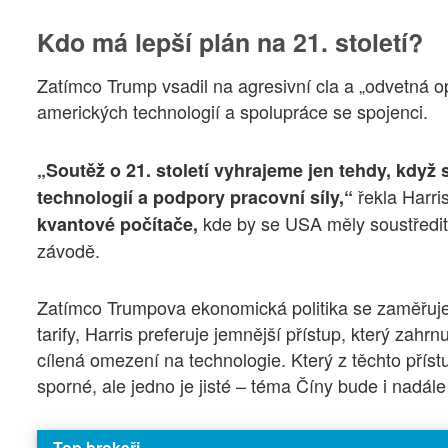
Kdo má lepší plán na 21. století?
Zatímco Trump vsadil na agresivní cla a „odvetná op
amerických technologií a spolupráce se spojenci.
„Soutěž o 21. století vyhrajeme jen tehdy, když
řekla Harri
technologií a podpory pracovní síly,“
kde by se USA měly soustředit,
kvantové počítače,
závodě.
Zatímco Trumpova ekonomická politika se zaměřuje na
tarify, Harris preferuje jemnější přístup, který zah
cílená omezení na technologie. Který z těchto přís
sporné, ale jedno je jisté – téma Číny bude i nadále
Top brokeři