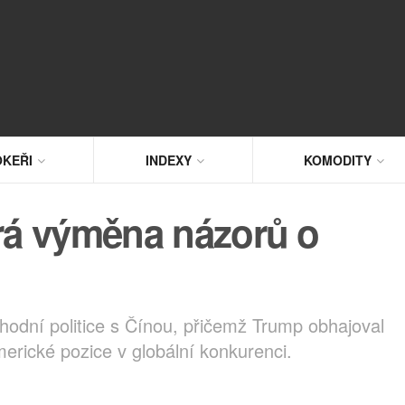
KEŘI
INDEXY
KOMODITY
trá výměna názorů o
chodní politice s Čínou, přičemž Trump obhajoval
merické pozice v globální konkurenci.