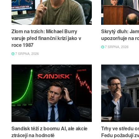
Zlom na trzích: Michael Burry
Skrytý dluh: Ja
varuje před finanční krizí jako v
upozorňuje na r
roce 1987
7 SRPNA, 2026
7 SRPNA, 2026
Sandisk těží z boomu AI, ale akcie
Trhy ve středu os
ztrácejí na hodnotě
Fedu požadují z