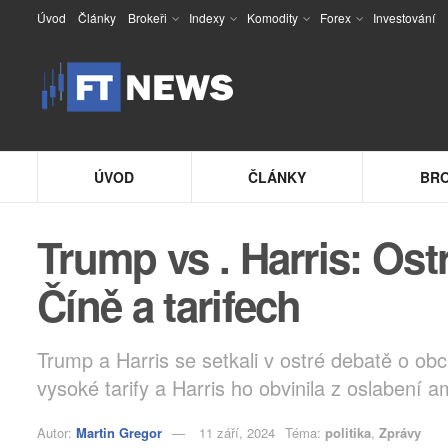
Úvod
Články
Brokeři
Indexy
Komodity
Forex
Investování
ÚVOD
ČLÁNKY
BRO
Trump vs . Harris: Os
Číně a tarifech
Trump a Harris se setkali v ostré debatě o ob
vysoké tarify a Harris ho obvinila z oslabení a
Autor:
Martin Gregor
11 září, 2024
Téma:
politika
,
Zprávy