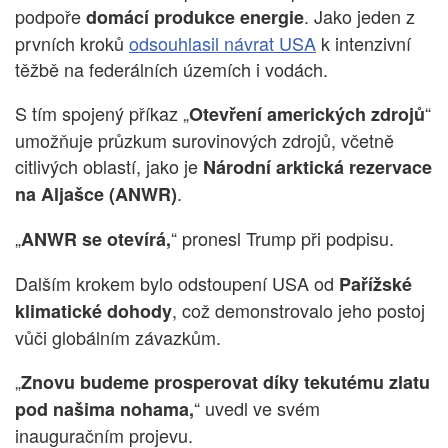
podpoře
. Jako jeden z
domácí produkce energie
prvních kroků
odsouhlasil návrat USA
k intenzivní
těžbě na federálních územích i vodách.
S tím spojený příkaz „
“
Otevření amerických zdrojů
umožňuje průzkum surovinových zdrojů, včetně
citlivých oblastí, jako je
Národní arktická rezervace
.
na Aljašce (ANWR)
„
“ pronesl Trump při podpisu.
ANWR se otevírá,
Dalším krokem bylo odstoupení USA od
Pařížské
, což demonstrovalo jeho postoj
klimatické dohody
vůči globálním závazkům.
„
Znovu budeme prosperovat díky tekutému zlatu
“ uvedl ve svém
pod našima nohama,
inauguračním projevu.