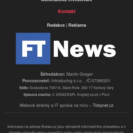
Kontakt
Redakce
|
Reklama
Šéfredaktor:
Martin Gregor
Provozovatel:
Introducing s.r.o. , IČ:07990201
Sídlo:
Svobodova 700/1A, Stará Role, 360 17 Karlovy Vary
Spisová značka:
C 42942/KSPL Krajský soud v Plzni
Webové stránky a IT správa na míru –
Tobynet.cz
Informace na adrese ftnews.cz jsou výhradně informačního charakteru a v
žádném případě nejsou investiční radou nebo obchodním doporučením.