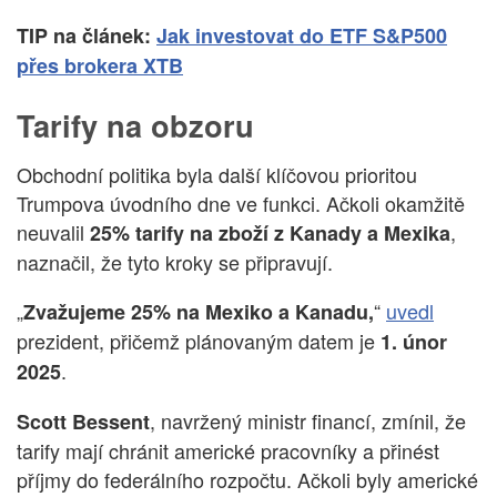
TIP na článek:
Jak investovat do ETF S&P500
přes brokera XTB
Tarify na obzoru
Obchodní politika byla další klíčovou prioritou
Trumpova úvodního dne ve funkci. Ačkoli okamžitě
neuvalil
,
25% tarify na zboží z Kanady a Mexika
naznačil, že tyto kroky se připravují.
„
“
uvedl
Zvažujeme 25% na Mexiko a Kanadu,
prezident, přičemž plánovaným datem je
1. únor
.
2025
, navržený ministr financí, zmínil, že
Scott Bessent
tarify mají chránit americké pracovníky a přinést
příjmy do federálního rozpočtu. Ačkoli byly americké