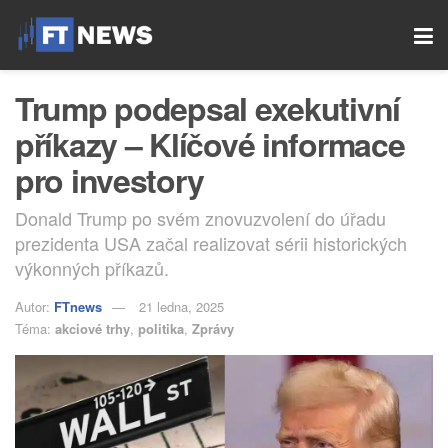
Trump podepsal exekutivní
příkazy – Klíčové informace
pro investory
Donald Trump po svém znovuzvolení do úřadu
prezidenta USA začal realizovat sérii historických
výkonných příkazů.
Autor:
FTnews
21 ledna, 2025
Téma:
akciové trhy
,
politika
,
Zprávy