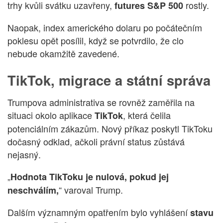
trhy kvůli svátku uzavřeny,
rostly.
futures S&P 500
Naopak, index amerického dolaru po počátečním
poklesu opět posílil, když se potvrdilo, že clo
nebude okamžitě zavedené.
TikTok, migrace a státní správa
Trumpova administrativa se rovněž zaměřila na
situaci okolo aplikace
, která čelila
TikTok
potenciálním zákazům. Nový příkaz poskytl TikToku
dočasný odklad, ačkoli právní status zůstává
nejasný.
„
Hodnota TikToku je nulová, pokud jej
“ varoval Trump.
neschválím,
Dalším významným opatřením bylo vyhlášení
stavu