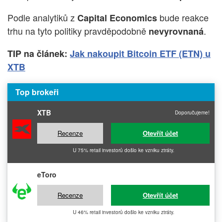
Podle analytiků z
bude reakce
Capital Economics
trhu na tyto politiky pravděpodobně
.
nevyrovnaná
TIP na článek:
Jak nakoupit Bitcoin ETF (ETN) u
XTB
Top brokeři
XTB
Doporučujeme!
Recenze
Otevřít účet
U 75% retail investorů došlo ke vzniku ztráty.
eToro
Recenze
Otevřít účet
U 46% retail investorů došlo ke vzniku ztráty.