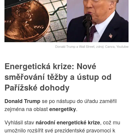
Donald Trump a Wall Street, zdroj: Canva, Youtubw
Energetická krize: Nové
směřování těžby a ústup od
Pařížské dohody
se po nástupu do úřadu zaměřil
Donald Trump
zejména na oblast
.
energetiky
Vyhlásil stav
, což mu
národní energetické krize
umožnilo rozšířit své prezidentské pravomoci k