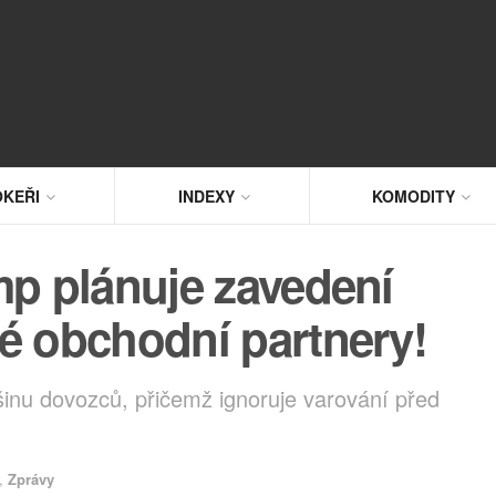
KEŘI
INDEXY
KOMODITY
mp plánuje zavedení
é obchodní partnery!
šinu dovozců, přičemž ignoruje varování před
,
Zprávy