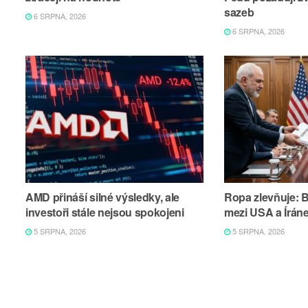
sazeb
6 SRPNA, 2026
6 SRPNA, 2026
AMD přináší silné výsledky, ale
Ropa zlevňuje: 
investoři stále nejsou spokojeni
mezi USA a Írán
5 SRPNA, 2026
5 SRPNA, 2026