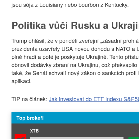
jsou sója z Louisiany nebo bourbon z Kentucky.
Politika vůči Rusku a Ukraj
Trump ohlásil, že v pondělí zveřejní „zásadní prohlá
prezidenta uzavřely USA novou dohodu s NATO a U
plně hradí a poté je poskytuje Ukrajině. Tento přís
obnovil dodávky zbraní na Ukrajinu, což překvapilo 
také, že Senát schválí nový zákon o sankcích proti
aplikaci.
TIP na článek:
Jak investovat do ETF indexu S&P5
Top brokeři
XTB