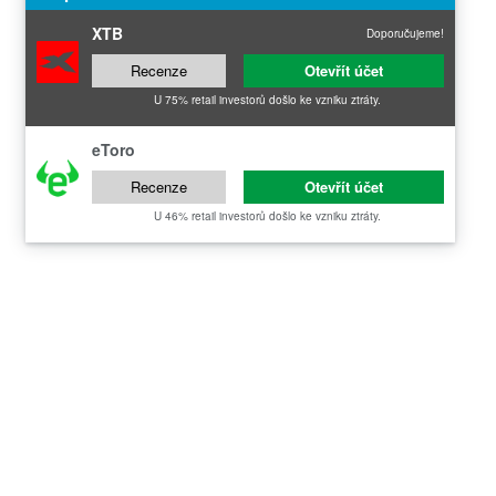
XTB
Doporučujeme!
Recenze
Otevřít účet
U 75% retail investorů došlo ke vzniku ztráty.
eToro
Recenze
Otevřít účet
U 46% retail investorů došlo ke vzniku ztráty.