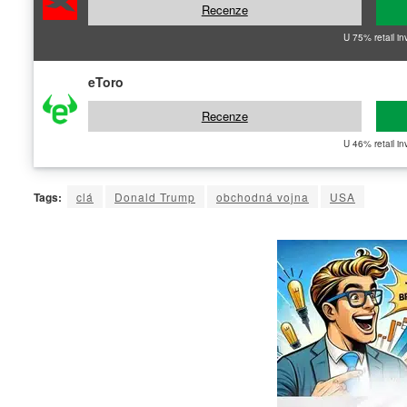
Recenze
U 75% retail in
eToro
Recenze
U 46% retail in
Tags:
clá
Donald Trump
obchodná vojna
USA