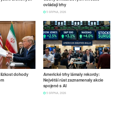
ovládají trhy
5 SRPNA, 2026
Blízkost dohody
Americké trhy lámaly rekordy:
em
Největší růst zaznamenaly akcie
spojené s AI
5 SRPNA, 2026