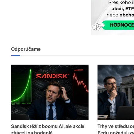
Odporúčame
Sandisk těží z boomu AI, ale akcie
Trhy ve středu os
ztrácejí na hodnotě
Fedu požadují z