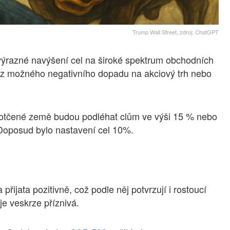
Trump Wall Street, zdroj: ChatGPT
výrazné navýšení cel na široké spektrum obchodních
 z možného negativního dopadu na akciový trh nebo
dotčené země budou podléhat clům ve výši 15 % nebo
 Doposud bylo nastavení cel 10%.
přijata pozitivně, což podle něj potvrzují i rostoucí
je veskrze příznivá.