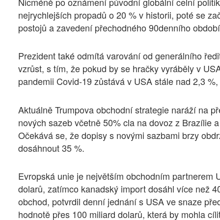
Nicméně po oznámení původní globální celní politi
nejrychlejších propadů o 20 % v historii, poté se 
postojů a zavedení přechodného 90denního období 
Prezident také odmítá varování od generálního řed
vzrůst, s tím, že pokud by se hračky vyráběly v USA
pandemii Covid-19 zůstává v USA stále nad 2,3 %, d
Aktuálně Trumpova obchodní strategie naráží na př
nových sazeb včetně 50% cla na dovoz z Brazílie a
Očekává se, že dopisy s novými sazbami brzy obdr
dosáhnout 35 %.
Evropská unie je největším obchodním partnerem US
dolarů, zatímco kanadský import dosáhl více než 40
obchod, potvrdil denní jednání s USA ve snaze přede
hodnotě přes 100 miliard dolarů, která by mohla cíli