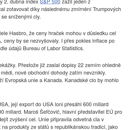
ky 2. dubna index
S&P 500
zažil jeden z
začal zotavovat díky následnému zmírnění Trumpových
se sníženými cly.
itele Hasbro, že ceny hraček mohou v důsledku cel
, ceny by se nezvyšovaly. I přes pokles inflace po
le údajů Bureau of Labor Statistics.
ekážky. Přestože již zaslal dopisy 22 zemím ohledně
 mědi, nové obchodní dohody zatím nevznikly.
ží Evropská unie a Kanada. Kanadské clo by mohlo
A, její export do USA loni přesáhl 600 miliard
0 miliard. Maroš Šefčovič, hlavní představitel EÚ pro
jít zvýšení cel. Unie připravila odvetná cla v
t na produkty ze států s republikánskou tradicí, jako