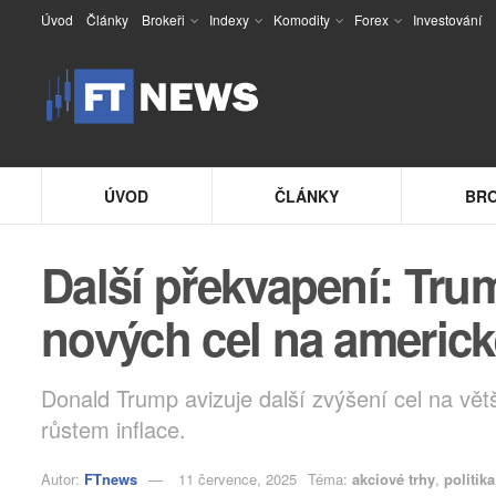
Úvod
Články
Brokeři
Indexy
Komodity
Forex
Investování
ÚVOD
ČLÁNKY
BRO
Další překvapení: Tru
nových cel na americk
Donald Trump avizuje další zvýšení cel na vět
růstem inflace.
Autor:
FTnews
11 července, 2025
Téma:
akciové trhy
,
politika