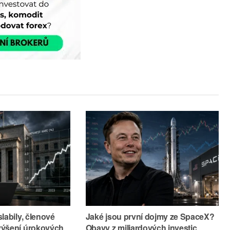
labily, členové
Jaké jsou první dojmy ze SpaceX?
výšení úrokových
Obavy z miliardových investic