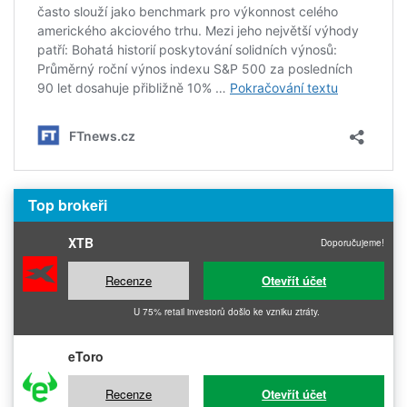
Top brokeři
XTB
Doporučujeme!
Recenze
Otevřít účet
U 75% retail investorů došlo ke vzniku ztráty.
eToro
Recenze
Otevřít účet