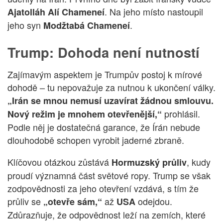
. Na jeho místo nastoupil
Ajatolláh Alí Chameneí
jeho syn
.
Modžtabá Chameneí
Trump: Dohoda není nutností
Zajímavým aspektem je Trumpův postoj k mírové
dohodě – tu nepovažuje za nutnou k ukončení války.
„Irán se mnou nemusí uzavírat žádnou smlouvu.
prohlásil.
Nový režim je mnohem otevřenější,“
Podle něj je dostatečná garance, že Írán nebude
dlouhodobě schopen vyrobit jaderné zbraně.
Klíčovou otázkou zůstává
, kudy
Hormuzský průliv
proudí významná část světové ropy. Trump se však
zodpovědnosti za jeho otevření vzdává, s tím že
průliv se
až
odejdou.
„otevře sám,“
USA
Zdůrazňuje, že odpovědnost leží na zemích, které