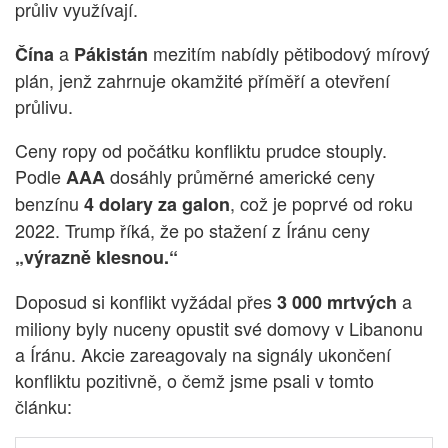
průliv využívají.
a
mezitím nabídly pětibodový mírový
Čína
Pákistán
plán, jenž zahrnuje okamžité příměří a otevření
průlivu.
Ceny ropy od počátku konfliktu prudce stouply.
Podle
dosáhly průměrné americké ceny
AAA
benzínu
, což je poprvé od roku
4 dolary za galon
2022. Trump říká, že po stažení z Íránu ceny
„výrazně klesnou.“
Doposud si konflikt vyžádal přes
a
3 000 mrtvých
miliony byly nuceny opustit své domovy v Libanonu
a Íránu. Akcie zareagovaly na signály ukončení
konfliktu pozitivně, o čemž jsme psali v tomto
článku: