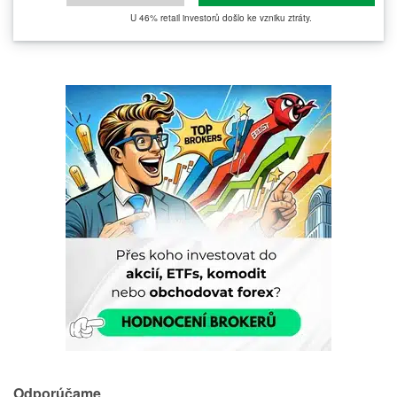
U 46% retail investorů došlo ke vzniku ztráty.
Odporúčame