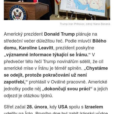
Trump Iran Prihovor, zdroj: Nano Banana
Americký prezident
plánuje na
Donald Trump
středeční večer důležitou řeč. Podle mluvčí
Bílého
, prezident poskytne
domu, Karoline Leavitt
V
„významné informace týkající se Íránu.“
předvečer této řeči Trump novinářům sdělil, že cíl
americké mise v Íránu je téměř splněn.
„Chystáme
se odejít, protože pokračování už není
prohlásil v Oválné pracovně. Americké
zapotřebí,“
jednotky podle něj
a jejich
„dokončují svou práci“
odjezd je otázkou týdnů.
Střet začal
, kdy
spolu s
28. února
USA
Izraelem
udeřily na Írán. Prvního dne byl zabit íránský vůdce