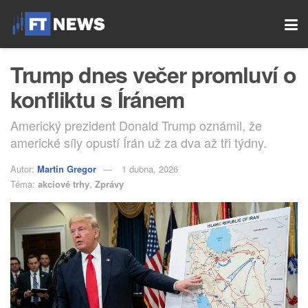
Trump dnes večer promluví o
konfliktu s Íránem
Americký prezident Donald Trump oznámil, že
americké síly opustí Írán už za dva až tři týdny.
Autor:
Martin Gregor
1 dubna, 2026
Téma:
akciové trhy
,
Zprávy