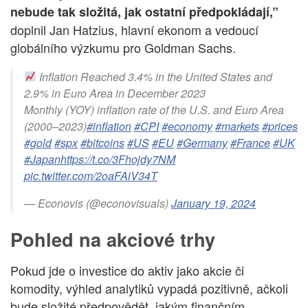
nebude tak složitá, jak ostatní předpokládají,”
doplnil Jan Hatzius, hlavní ekonom a vedoucí
globálního výzkumu pro Goldman Sachs.
Inflation Reached 3.4% in the United States and
2.9% in Euro Area in December 2023
Monthly (YOY) inflation rate of the U.S. and Euro Area
(2000–2023)
#inflation
#CPI
#economy
#markets
#prices
#gold
#spx
#bitcoins
#US
#EU
#Germany
#France
#UK
#Japan
https://t.co/3Fhojdy7NM
pic.twitter.com/2oaFAiV34T
— Econovis (@econovisuals)
January 19, 2024
Pohled na akciové trhy
Pokud jde o investice do aktiv jako akcie či
komodity, výhled analytiků vypadá pozitivně, ačkoli
bude složité předpovědět, jakým finančním