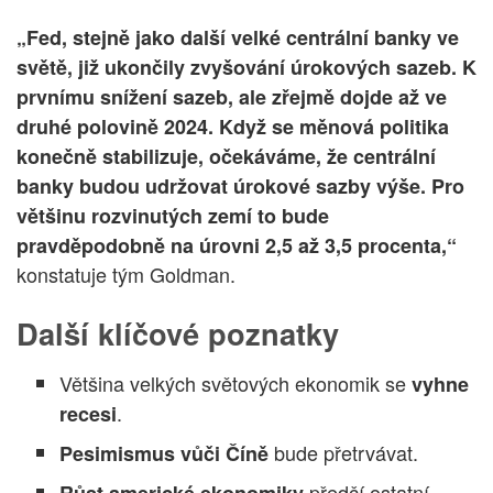
„Fed, stejně jako další velké centrální banky ve
světě, již ukončily zvyšování úrokových sazeb. K
prvnímu snížení sazeb, ale zřejmě dojde až ve
druhé polovině 2024. Když se měnová politika
konečně stabilizuje, očekáváme, že centrální
banky budou udržovat úrokové sazby výše. Pro
většinu rozvinutých zemí to bude
pravděpodobně na úrovni 2,5 až 3,5 procenta,“
konstatuje tým Goldman.
Další klíčové poznatky
Většina velkých světových ekonomik se
vyhne
.
recesi
bude přetrvávat.
Pesimismus vůči Číně
předčí ostatní
Růst americké ekonomiky