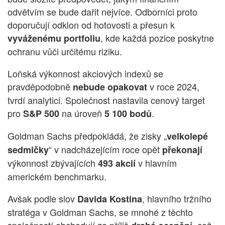
odvětvím se bude dařit nejvíce. Odborníci proto
doporučují odklon od hotovosti a přesun k
, kde každá pozice poskytne
vyváženému portfoliu
ochranu vůči určitému riziku.
Loňská výkonnost akciových indexů se
pravděpodobně
v roce 2024,
nebude opakovat
tvrdí analytici. Společnost nastavila cenový target
pro
na úroveň
.
S&P 500
5 100 bodů
Goldman Sachs předpokládá, že zisky „
velkolepé
“ v nadcházejícím roce opět
sedmičky
překonají
výkonnost zbývajících
v hlavním
493 akcií
americkém benchmarku.
Avšak podle slov
, hlavního tržního
Davida Kostina
stratéga v Goldman Sachs, se mnohé z těchto