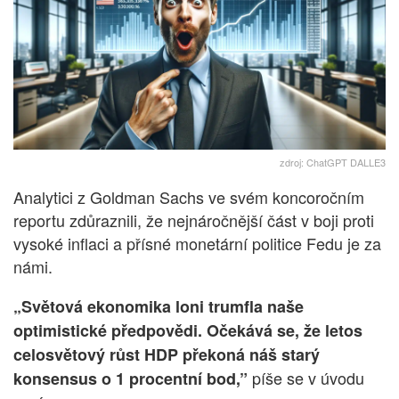
zdroj: ChatGPT DALLE3
Analytici z Goldman Sachs ve svém koncoročním
reportu zdůraznili, že nejnáročnější část v boji proti
vysoké inflaci a přísné monetární politice Fedu je za
námi.
„Světová ekonomika loni trumfla naše
optimistické předpovědi. Očekává se, že letos
celosvětový růst HDP překoná náš starý
píše se v úvodu
konsensus o 1 procentní bod,”