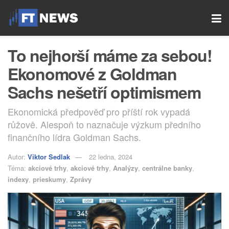
To nejhorší máme za sebou!
Ekonomové z Goldman
Sachs nešetří optimismem
Ekonomická předpověď pro příští rok vypadá
růžově. Alespoň to naznačuje výzkum předního
finančního lídra Goldman Sachs.
Autor:
Viktor Sedlak
22 ledna, 2024
Téma:
akciové trhy
,
akciové trhy
,
Analýzy
,
centrálne banky
,
indexy
,
prieskumy
,
Zprávy