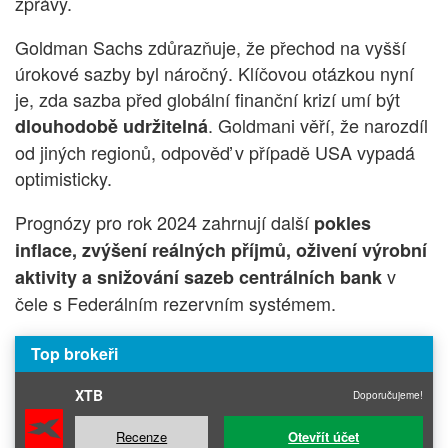
zprávy.
Goldman Sachs zdůrazňuje, že přechod na vyšší
úrokové sazby byl náročný. Klíčovou otázkou nyní
je, zda sazba před globální finanční krizí umí být
. Goldmani věří, že narozdíl
dlouhodobě udržitelná
od jiných regionů, odpověď v případě USA vypadá
optimisticky.
Prognózy pro rok 2024 zahrnují další
pokles
inflace, zvýšení reálných příjmů, oživení výrobní
v
aktivity a snižování sazeb centrálních bank
čele s Federálním rezervním systémem.
Top brokeři
XTB
Doporučujeme!
Recenze
Otevřít účet