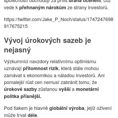
společností obchodují za příliš
, což
drahá ocenění
vede k
ze strany investorů.
přehnaným nárokům
https://twitter.com/Jake_P_Noch/status/1747247698
917675215
Vývoj úrokových sazeb je
nejasný
Výzkumníci navzdory relativnímu optimismu
uznávají
, která stále mohou
přítomnost rizik
zamávat s ekonomikou a náladou investorů. Ani
pomalejší růst cen nemusí zabránit tomu, že
zůstanou
a
úrokové sazby
vyšší
monetární
politka přísnější.
Pod tlakem je hlavně
, jejíž oživení
globální výroba
může trvat
.
déle