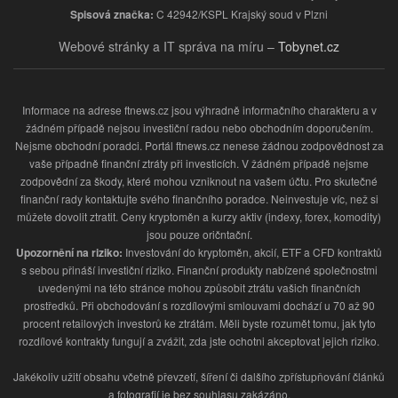
Spisová značka:
C 42942/KSPL Krajský soud v Plzni
Webové stránky a IT správa na míru –
Tobynet.cz
Informace na adrese ftnews.cz jsou výhradně informačního charakteru a v
žádném případě nejsou investiční radou nebo obchodním doporučením.
Nejsme obchodní poradci. Portál ftnews.cz nenese žádnou zodpovědnost za
vaše případně finanční ztráty při investicích. V žádném případě nejsme
zodpovědní za škody, které mohou vzniknout na vašem účtu. Pro skutečné
finanční rady kontaktujte svého finančního poradce. Neinvestuje víc, než si
můžete dovolit ztratit. Ceny kryptoměn a kurzy aktiv (indexy, forex, komodity)
jsou pouze oričntační.
Upozornění na riziko:
Investování do kryptoměn, akcií, ETF a CFD kontraktů
s sebou přináší investiční riziko. Finanční produkty nabízené společnostmi
uvedenými na této stránce mohou způsobit ztrátu vašich finančních
prostředků. Při obchodování s rozdílovými smlouvami dochází u 70 až 90
procent retailových investorů ke ztrátám. Měli byste rozumět tomu, jak tyto
rozdílové kontrakty fungují a zvážit, zda jste ochotni akceptovat jejich riziko.
Jakékoliv užití obsahu včetně převzetí, šíření či dalšího zpřístupňování článků
a fotografií je bez souhlasu zakázáno.