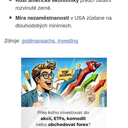
rozvinuté země.
v USA zůstane na
Míra nezaměstnanosti
dlouhodobých minimech.
Zdroje:
goldmansachs
,
investing