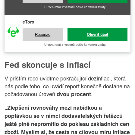
U 75% retail investorů došlo ke vzniku ztráty.
eToro
Recenze
Otevřít účet
U 46% retail investorů došlo ke vzniku ztráty.
Fed skoncuje s inflací
V příštím roce uvidíme pokračující dezinflaci, která
nás podle toho, co uvádí report konečně dostane na
požadovanou úroveň
.
dvou procent
„Zlepšení rovnováhy mezi nabídkou a
poptávkou se v rámci dodavatelských řetězců
ještě plně nepromítlo do poklesu základních cen
zboží. Myslím si, že cesta na cílovou míru inflace