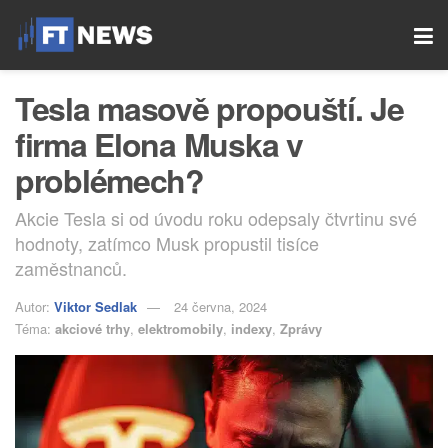
Tesla masově propouští. Je
firma Elona Muska v
problémech?
Akcie Tesla si od úvodu roku odepsaly čtvrtinu své
hodnoty, zatímco Musk propustil tisíce
zaměstnanců.
Autor:
Viktor Sedlak
24 června, 2024
Téma:
akciové trhy
,
elektromobily
,
indexy
,
Zprávy