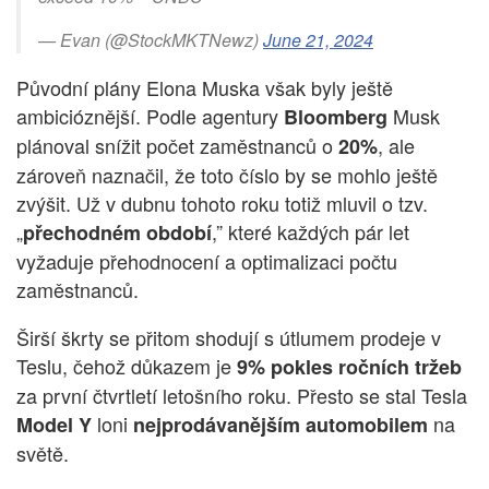
— Evan (@StockMKTNewz)
June 21, 2024
Původní plány Elona Muska však byly ještě
ambicióznější. Podle agentury
Musk
Bloomberg
plánoval snížit počet zaměstnanců o
, ale
20%
zároveň naznačil, že toto číslo by se mohlo ještě
zvýšit. Už v dubnu tohoto roku totiž mluvil o tzv.
„
,” které každých pár let
přechodném období
vyžaduje přehodnocení a optimalizaci počtu
zaměstnanců.
Širší škrty se přitom shodují s útlumem prodeje v
Teslu, čehož důkazem je
9% pokles ročních tržeb
za první čtvrtletí letošního roku. Přesto se stal Tesla
loni
na
Model Y
nejprodávanějším automobilem
světě.