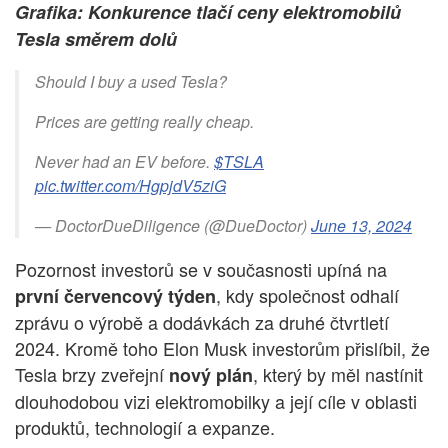
Grafika: Konkurence tlačí ceny elektromobilů
Tesla směrem dolů
Should I buy a used Tesla?
Prices are getting really cheap.
Never had an EV before.
$TSLA
pic.twitter.com/HgpjdV5ziG
— DoctorDueDiligence (@DueDoctor)
June 13, 2024
Pozornost investorů se v současnosti upíná na
, kdy společnost odhalí
první červencový týden
zprávu o výrobě a dodávkách za druhé čtvrtletí
2024. Kromě toho Elon Musk investorům přislíbil, že
Tesla brzy zveřejní
, který by měl nastínit
nový plán
dlouhodobou vizi elektromobilky a její cíle v oblasti
produktů, technologií a expanze.