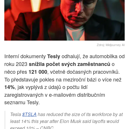
Zdroj: Midjourney AI
Interní dokumenty
odhalují, že automobilka od
Tesly
roku 2023
o
snížila
počet svých zaměstnanců
něco přes
, včetně dočasných pracovníků.
121 000
To představuje pokles na meziroční bázi o více než
, jak vyplývá z údajů o počtu lidí
14%
zaregistrovaných v e-mailovém distribučním
seznamu Tesly.
Tesla
$TSLA
has reduced the size of its workforce by at
least 14% this year after Elon Musk said layoffs would
exceed 10% – CNBC