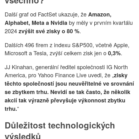
Další graf od FactSet ukazuje, že
Amazon,
by měly v prvním kvartálu
Alphabet, Meta a Nvidia
2024
.
zvýšit své zisky o 80 %
Dalších 496 firem z indexu S&P500, včetně Apple,
Microsoft a Tesla, zvýší celkem zisk jen o
.
0,3%
JJ Kinahan, generální ředitel společnosti IG North
America, pro Yahoo Finance Live uvedl, že „
zisky
těchto společností jsou neuvěřitelné ve srovnání
se zbytkem trhu. Nevidí se tak často, že několik
akcií tak výrazně převyšuje výkonnost zbytku
“
trhu.
Důležitost technologických
výsledků