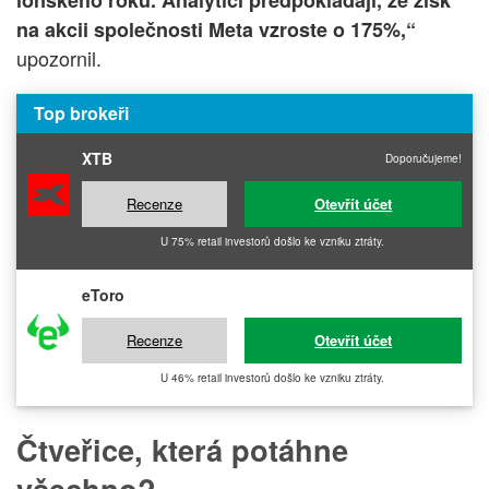
na akcii společnosti Meta vzroste o 175%,“
upozornil.
Top brokeři
XTB
Doporučujeme!
Recenze
Otevřít účet
U 75% retail investorů došlo ke vzniku ztráty.
eToro
Recenze
Otevřít účet
U 46% retail investorů došlo ke vzniku ztráty.
Čtveřice, která potáhne
všechno?