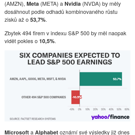
(AMZN),
(META) a
(NVDA) by měly
Meta
Nvidia
dosáhnout podle odhadů kombinovaného růstu
zisků až o
.
53,7%
Zbytek 494 firem v indexu S&P 500 by měl naopak
vidět pokles o
.
10,5%
a
oznámí své výsledky již dnes
Microsoft
Alphabet