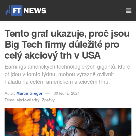
Tento graf ukazuje, proč jsou
Big Tech firmy důležité pro
celý akciový trh v USA
Earnings amerických technologických gigantů, které
přijdou v tomto týdnu, mohou výrazně ovlivnit
náladu na celém americkém akciovém trhu.
Autor:
Martin Gregor
30 ledna, 2024
Téma:
akciové trhy
,
Zprávy