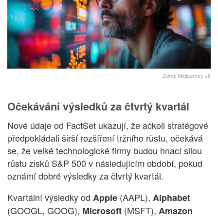
Zdroj: Midjourney v6
Očekávání výsledků za čtvrtý kvartál
Nové údaje od FactSet ukazují, že ačkoli stratégové
předpokládali širší rozšíření tržního růstu, očekává
se, že velké technologické firmy budou hnací silou
růstu zisků S&P 500 v následujícím období, pokud
oznámí dobré výsledky za čtvrtý kvartál.
Kvartální výsledky od
(AAPL),
Apple
Alphabet
(GOOGL, GOOG),
(MSFT),
Microsoft
Amazon