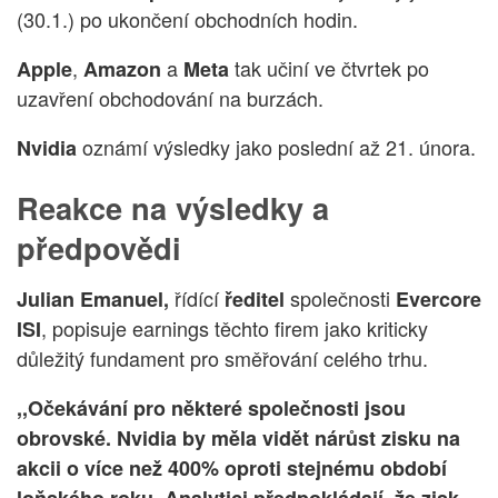
(30.1.) po ukončení obchodních hodin.
,
a
tak učiní ve čtvrtek po
Apple
Amazon
Meta
uzavření obchodování na burzách.
oznámí výsledky jako poslední až 21. února.
Nvidia
Reakce na výsledky a
předpovědi
řídící
společnosti
Julian Emanuel,
ředitel
Evercore
, popisuje earnings těchto firem jako kriticky
ISI
důležitý fundament pro směřování celého trhu.
,,Očekávání pro některé společnosti jsou
obrovské. Nvidia by měla vidět nárůst zisku na
akcii o více než 400% oproti stejnému období
loňského roku. Analytici předpokládají, že zisk