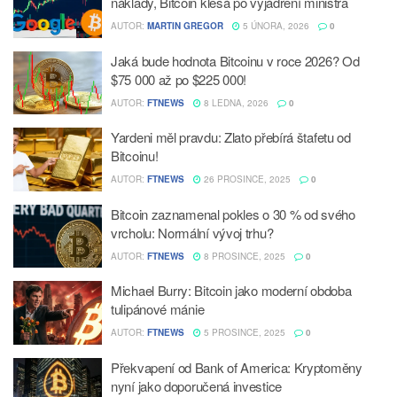
náklady, Bitcoin klesá po vyjádření ministra
AUTOR:
MARTIN GREGOR
5 ÚNORA, 2026
0
Jaká bude hodnota Bitcoinu v roce 2026? Od
$75 000 až po $225 000!
AUTOR:
FTNEWS
8 LEDNA, 2026
0
Yardeni měl pravdu: Zlato přebírá štafetu od
Bitcoinu!
AUTOR:
FTNEWS
26 PROSINCE, 2025
0
Bitcoin zaznamenal pokles o 30 % od svého
vrcholu: Normální vývoj trhu?
AUTOR:
FTNEWS
8 PROSINCE, 2025
0
Michael Burry: Bitcoin jako moderní obdoba
tulipánové mánie
AUTOR:
FTNEWS
5 PROSINCE, 2025
0
Překvapení od Bank of America: Kryptoměny
nyní jako doporučená investice