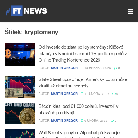
Štítek:
kryptoměny
Od investic do zlata po kryptoměny: Klíčové
faktory ovlivňující finanční trhy podle expertů z
Online Trading Konference 2026
AUTOR:
MARTIN GREGOR
13 BŘEZNA, 2026
0
State Street upozorňuje: Americký dolar může
ztratit až desetinu hodnoty
AUTOR:
MARTIN GREGOR
11 ÚNORA, 2026
0
Bitcoin klesl pod 61 000 dolarů, investoři v
obavách prodávají
AUTOR:
MARTIN GREGOR
6 ÚNORA, 2026
0
Wall Street v pohybu: Alphabet překvapuje