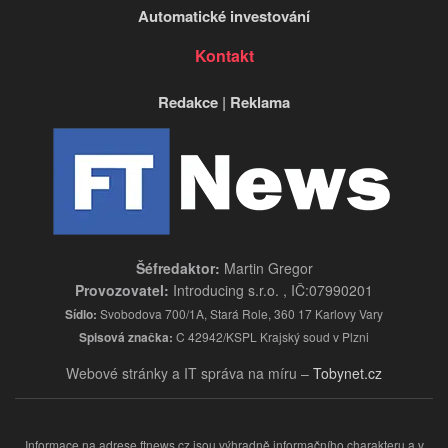
Automatické investování
Kontakt
Redakce
|
Reklama
Šéfredaktor:
Martin Gregor
Provozovatel:
Introducing s.r.o. , IČ:07990201
Sídlo:
Svobodova 700/1A, Stará Role, 360 17 Karlovy Vary
Spisová značka:
C 42942/KSPL Krajský soud v Plzni
Webové stránky a IT správa na míru –
Tobynet.cz
Informace na adrese ftnews.cz jsou výhradně informačního charakteru a v