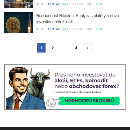
AUTOR:
FTNEWS
2 PROSINCE, 2025
0
Budoucnost Bitcoinu: Analýza volatility a nové
investiční příležitosti
AUTOR:
FTNEWS
1 PROSINCE, 2025
0
1
2
…
4