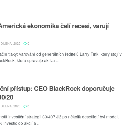
Americká ekonomika čelí recesi, varují
 DUBNA, 2025
0
ační tlaky: varování od generálních ředitelů Larry Fink, který stojí v
ackRock, která spravuje aktiva ...
iční přístup: CEO BlackRock doporučuje
30/20
 DUBNA, 2025
0
tit investiční strategii 60/40? Již po několik desetiletí byl model,
 investic do akcií a ...