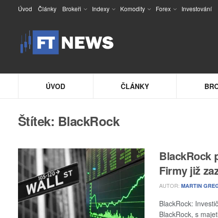
Úvod
Články
Brokeři
Indexy
Komodity
Forex
Investování
ÚVOD
ČLÁNKY
BRO
Štítek:
BlackRock
BlackRock p
Firmy již z
AUTOR:
MARTIN GRE
BlackRock: Investič
BlackRock, s majetk