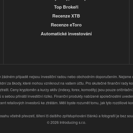
Top Brokeři
Recenze XTB
Recenze eToro
Automatické investování
a v žádném případě nejsou investiční radou nebo obchodním doporučením. Nejsme 
ědní za škody, které mohou vzniknout na vašem účtu. Pro skutečné finanční rady kon
ztratit. Ceny kryptoměn a kurzy aktiv (indexy, forex, komodity) jsou pouze oričntační
 s sebou přináší investiční riziko. Finanční produkty nabízené společnostmi uveden
retailových investorů ke ztrátám. Měli byste rozumět tomu, jak tyto rozdílové kontra
obsahu včetně převzetí, šíření či dalšího zpřístupňování článků a fotografií je bez s
© 2026 Introducing s.r.o.