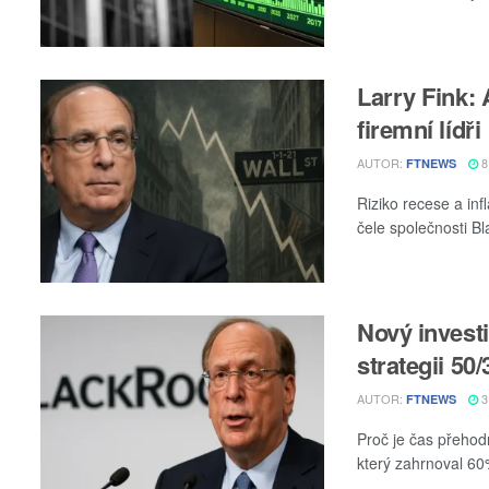
Larry Fink: 
firemní lídři
AUTOR:
8
FTNEWS
Riziko recese a infl
čele společnosti Bl
Nový invest
strategii 50/
AUTOR:
3
FTNEWS
Proč je čas přehodno
který zahrnoval 60%