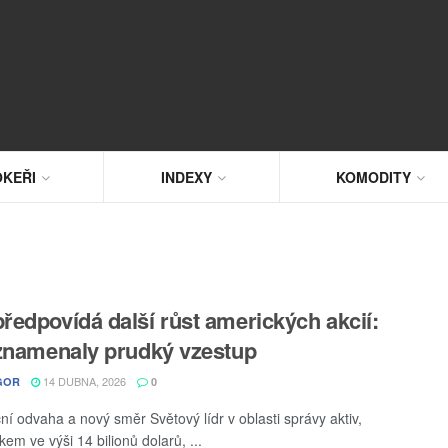
KEŘI
INDEXY
KOMODITY
ředpovídá další růst amerických akcií:
aznamenaly prudký vzestup
14 DUBNA, 2026
GOR
0
ní odvaha a nový směr Světový lídr v oblasti správy aktiv,
em ve výši 14 bilionů dolarů, ...