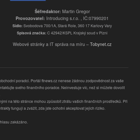
Šéfredaktor:
Martin Gregor
Provozovatel:
Introducing s.r.o. , IČ:07990201
Sídlo:
Svobodova 700/1A, Stará Role, 360 17 Karlovy Vary
Spisová značka:
C 42942/KSPL Krajský soud v Plzni
Webové stránky a IT správa na míru –
Tobynet.cz
obchodní poradci. Portál ftnews.cz nenese žádnou zodpovědnost za vaše
taktujte svého finančního poradce. Neinvestuje víc, než si můžete dovolit
.
ými na této stránce mohou způsobit ztrátu vašich finančních prostředků. Při
kty fungují a zvážit, zda jste ochotni akceptovat jejich riziko.
ouhlasu zakázáno.