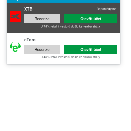
XTB
Doporučujeme!
Recenze
Otevřít účet
U 75% retail investorů došlo ke vzniku ztráty.
eToro
Recenze
Otevřít účet
U 46% retail investorů došlo ke vzniku ztráty.