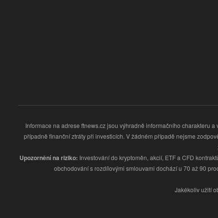
Informace na adrese ftnews.cz jsou výhradně informačního charakteru 
případně finanční ztráty při investicích. V žádném případě nejsme zodpov
Upozornění na riziko:
Investování do kryptoměn, akcií, ETF a CFD kontraktů
obchodování s rozdílovými smlouvami dochází u 70 až 90 procent 
Jakékoliv užití 