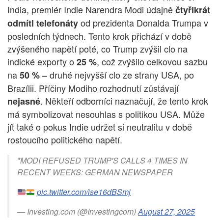
India, premiér Indie Narendra Modi údajně
čtyřikrát
od prezidenta Donalda Trumpa v
odmítl telefonáty
posledních týdnech. Tento krok přichází v době
zvýšeného napětí poté, co Trump zvýšil clo na
indické exporty o
, což zvýšilo celkovou sazbu
25 %
na
– druhé nejvyšší clo ze strany USA, po
50 %
Brazílii. Příčiny Modiho rozhodnutí zůstávají
. Někteří odborníci naznačují, že tento krok
nejasné
má symbolizovat nesouhlas s politikou USA. Může
jít také o pokus Indie udržet si neutralitu v době
rostoucího politického napětí.
*MODI REFUSED TRUMP'S CALLS 4 TIMES IN
RECENT WEEKS: GERMAN NEWSPAPER
pic.twitter.com/ise16dBSmj
— Investing.com (@Investingcom)
August 27, 2025