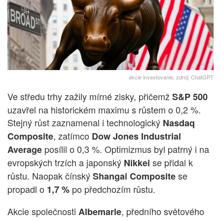
akcie investovanie, zdroj: ChatGPT
Ve středu trhy zažily mírné zisky, přičemž
S&P 500
uzavřel na historickém maximu s růstem o 0,2 %.
Stejný růst zaznamenal i technologický
Nasdaq
, zatímco
Composite
Dow Jones Industrial
posílil o 0,3 %. Optimizmus byl patrný i na
Average
evropských trzích a japonský
se přidal k
Nikkei
růstu. Naopak čínský
se
Shangai Composite
propadl o
po předchozím růstu.
1,7 %
Akcie společnosti
, předního světového
Albemarle