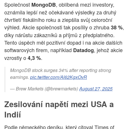
Společnost
, oblíbená mezi investory,
MongoDB
oznámila lepší než očekávané výsledky za druhý
čtvrtletí fiskálního roku a zlepšila svůj celoroční
výhled. Akcie společnosti tak posílily o zhruba
,
38 %
díky nárůstu zákazníků a příjmů z předplatného.
Tento úspěch měl pozitivní dopad i na akcie dalších
softwarových firem, například
, jehož akcie
Datadog
vzrostly o
.
4,3 %
MongoDB stock surges 34% after reporting strong
earnings.
pic.twitter.com/Al62KgxOvR
— Brew Markets (@brewmarkets)
August 27, 2025
Zesilování napětí mezi USA a
Indií
Podle německého deníku, který citoval Times of