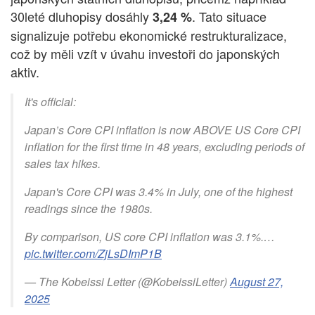
30leté dluhopisy dosáhly
. Tato situace
3,24 %
signalizuje potřebu ekonomické restrukturalizace,
což by měli vzít v úvahu investoři do japonských
aktiv.
It's official:
Japan’s Core CPI inflation is now ABOVE US Core CPI
inflation for the first time in 48 years, excluding periods of
sales tax hikes.
Japan's Core CPI was 3.4% in July, one of the highest
readings since the 1980s.
By comparison, US core CPI inflation was 3.1%.…
pic.twitter.com/ZjLsDImP1B
— The Kobeissi Letter (@KobeissiLetter)
August 27,
2025