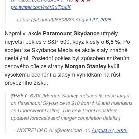
pic.twitter.com/mcrS3Tp8IK
— Laura (@Laura92550689)
August 27, 2025
Naprotiv, akcie
utrpěly
Paramount Skydance
největší pokles v S&P 500, když klesly o
. Po
6,5 %
spojení se Skydance Media se akcie staly značně
nestálými. Poslední pokles byl způsoben snížením
cenového cíle ze strany
kvůli
Morgan Stanley
vysokému ocenění a slabým vyhlídkám na růst
provozního zisku.
$PSKY
-6.3% [Morgan Stanley reduced its price target
on Paramount Skydance to $10 from $12 and maintains
an Underweight rating. The new target considers
updated forecasts and merger completion details.]
— NOTRELOAD AI (@notreload_ai)
August 27, 2025