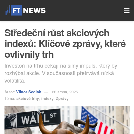
Středeční růst akciových
indexů: Klíčové zprávy, které
ovlivnily trh
Investoři na trhu čekají na silný impuls, který by
rozhýbal akcie. V současnosti přetrvává nízká
volatilita.
Autor:
Viktor Sedlak
28 srpna, 2025
Téma:
akciové trhy
,
indexy
,
Zprávy