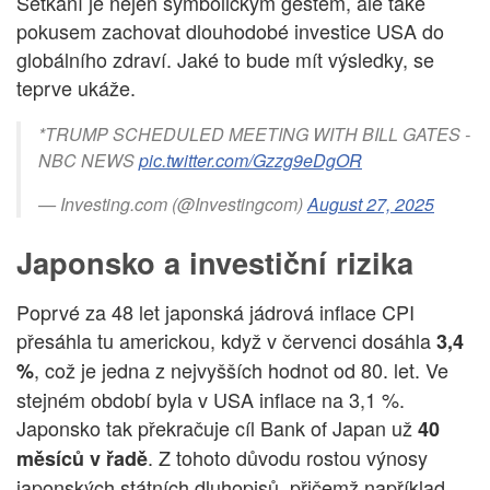
Setkání je nejen symbolickým gestem, ale také
pokusem zachovat dlouhodobé investice USA do
globálního zdraví. Jaké to bude mít výsledky, se
teprve ukáže.
*TRUMP SCHEDULED MEETING WITH BILL GATES -
NBC NEWS
pic.twitter.com/Gzzg9eDgOR
— Investing.com (@Investingcom)
August 27, 2025
Japonsko a investiční rizika
Poprvé za 48 let japonská jádrová inflace CPI
přesáhla tu americkou, když v červenci dosáhla
3,4
, což je jedna z nejvyšších hodnot od 80. let. Ve
%
stejném období byla v USA inflace na 3,1 %.
Japonsko tak překračuje cíl Bank of Japan už
40
. Z tohoto důvodu rostou výnosy
měsíců v řadě
japonských státních dluhopisů, přičemž například