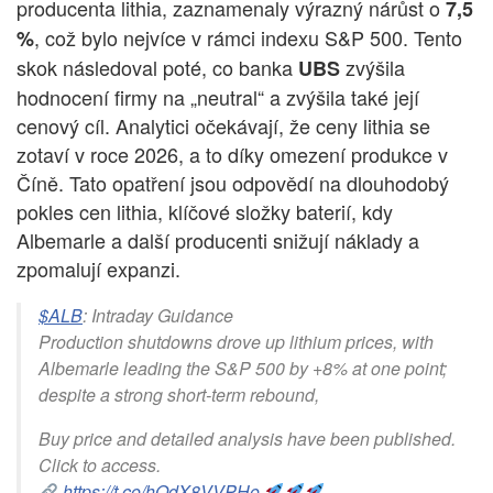
producenta lithia, zaznamenaly výrazný nárůst o
7,5
, což bylo nejvíce v rámci indexu S&P 500. Tento
%
skok následoval poté, co banka
zvýšila
UBS
hodnocení firmy na „neutral“ a zvýšila také její
cenový cíl. Analytici očekávají, že ceny lithia se
zotaví v roce 2026, a to díky omezení produkce v
Číně. Tato opatření jsou odpovědí na dlouhodobý
pokles cen lithia, klíčové složky baterií, kdy
Albemarle a další producenti snižují náklady a
zpomalují expanzi.
$ALB
: Intraday Guidance
Production shutdowns drove up lithium prices, with
Albemarle leading the S&P 500 by +8% at one point;
despite a strong short-term rebound,
Buy price and detailed analysis have been published.
Click to access.
https://t.co/hOdX8VVPHo