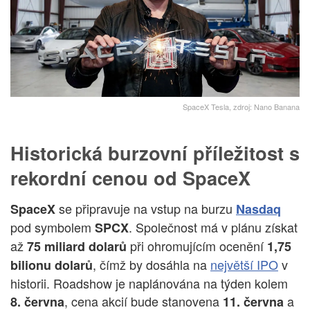
SpaceX Tesla, zdroj: Nano Banana
Historická burzovní příležitost s
rekordní cenou od SpaceX
se připravuje na vstup na burzu
SpaceX
Nasdaq
pod symbolem
. Společnost má v plánu získat
SPCX
až
při ohromujícím ocenění
75 miliard dolarů
1,75
, čímž by dosáhla na
největší IPO
v
bilionu dolarů
historii. Roadshow je naplánována na týden kolem
, cena akcií bude stanovena
a
8. června
11. června