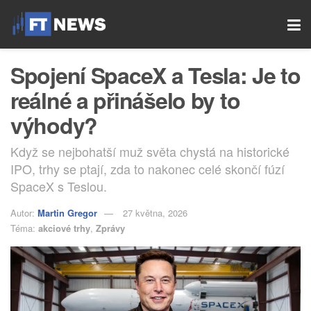
Spojení SpaceX a Tesla: Je to
reálné a přinášelo by to
výhody?
Když se nejbohatší muž světa chystá na historické
IPO, trhy se ptají, zda to nakonec celé skončí fúzí
SpaceX s Teslou.
Autor:
Martin Gregor
27 května, 2026
Téma:
akciové trhy
,
Zprávy