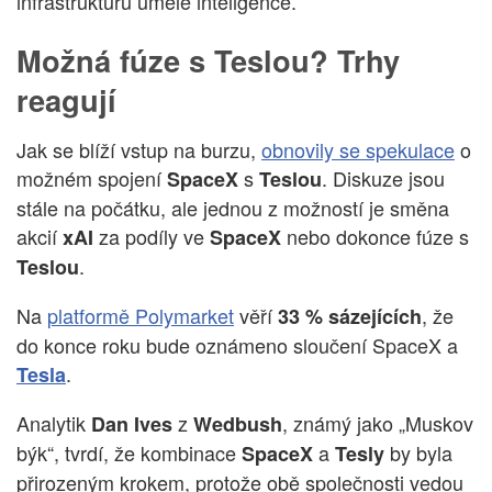
infrastrukturu umělé inteligence.
Možná fúze s Teslou? Trhy
reagují
Jak se blíží vstup na burzu,
obnovily se spekulace
o
možném spojení
s
. Diskuze jsou
SpaceX
Teslou
stále na počátku, ale jednou z možností je směna
akcií
za podíly ve
nebo dokonce fúze s
xAI
SpaceX
.
Teslou
Na
platformě Polymarket
věří
, že
33 % sázejících
do konce roku bude oznámeno sloučení SpaceX a
.
Tesla
Analytik
z
, známý jako „Muskov
Dan Ives
Wedbush
býk“, tvrdí, že kombinace
a
by byla
SpaceX
Tesly
přirozeným krokem, protože obě společnosti vedou