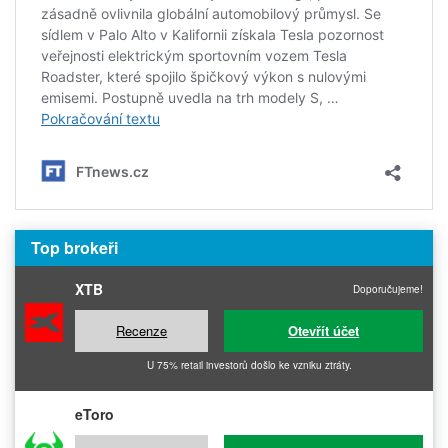
Top brokeři
XTB
Doporučujeme!
Recenze
Otevřít účet
U 75% retail investorů došlo ke vzniku ztráty.
eToro