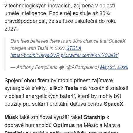
v technologických inovacích, zejména v oblasti
umělé inteligence. Podle něj existuje až 80%
pravděpodobnost, že se fúze uskuteční do roku
2027.
Dan Ives believes there is an 80% chance that SpaceX
merges with Tesla in 2027.
$TSLA
https://t.co/hl1u8yeQVR
pic.twitter.com/K42iXCIaGY
— Anthony Pompliano 🌪 (@APompliano)
May 21, 2026
Spojení obou firem by mohlo přinést zajímavé
synergické efekty, jelikož
má rozsáhlé znalosti
Tesla
v oblasti energetických baterií, které by mohly být
použity pro solární orbitální datová centra
.
SpaceX
také zmiňoval využití raket
k
Musk
Starship
dopravě humanoidů
na Měsíc a Mars a
Optimus
by mohl zlepšit konektivitu pro systémy
Starlink