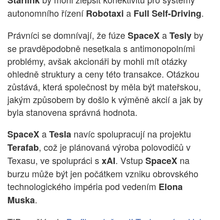
autonomního řízení
a
.
Robotaxi
Full Self-Driving
Právníci se domnívají, že fúze
a
by
SpaceX
Tesly
se pravděpodobně nesetkala s antimonopolními
problémy, avšak akcionáři by mohli mít otázky
ohledně struktury a ceny této transakce. Otázkou
zůstává, která společnost by měla být mateřskou,
jakým způsobem by došlo k výměně akcií a jak by
byla stanovena správná hodnota.
a
navíc spolupracují na projektu
SpaceX
Tesla
, což je plánovaná výroba polovodičů v
Terafab
Texasu, ve spolupráci s
. Vstup
na
xAI
SpaceX
burzu může být jen počátkem vzniku obrovského
technologického impéria pod vedením
Elona
.
Muska