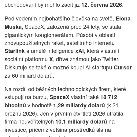
obchodování by mohlo začít již
.
12. června 2026
Pod vedením nejbohatšího člověka na světě,
Elona
, SpaceX, založená před 24 lety, se stala
Muska
gigantickým konglomerátem. Působí v oblasti
znovupoužitelných raket, satelitního internetu
a umělé inteligence
, která vlastní i
Starlink
xAI
sociální platformu
, dříve známou jako Twitter.
X
Diskutuje se také o možné koupi AI startupu
Cursor
za 60 miliard dolarů.
Na rozdíl od běžných technologických firem, které
vstupují na burzu,
vlastní také
SpaceX
18 712
v hodnotě
(k 31.
bitcoinů
1,29 miliardy dolarů
březnu 2026). Jen v prvním čtvrtletí 2026 utratila
firma neuvěřitelných
na
10,1 miliardy dolarů
investice, přičemž většina prostředků šla na