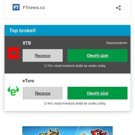
Top brokeři
XTB
Doporučujeme!
Recenze
Otevřít účet
U 75% retail investorů došlo ke vzniku ztráty.
eToro
Recenze
Otevřít účet
U 46% retail investorů došlo ke vzniku ztráty.