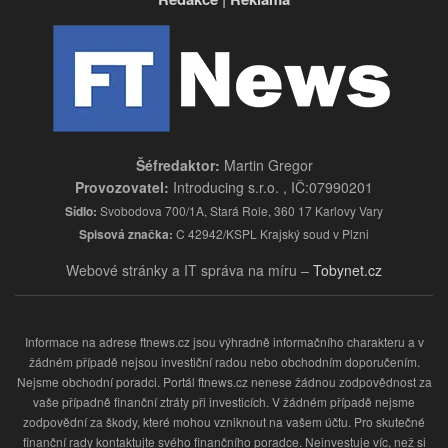
Šéfredaktor:
Martin Gregor
Provozovatel:
Introducing s.r.o. , IČ:07990201
Sídlo:
Svobodova 700/1A, Stará Role, 360 17 Karlovy Vary
Spisová značka:
C 42942/KSPL Krajský soud v Plzni
Webové stránky a IT správa na míru –
Tobynet.cz
Informace na adrese ftnews.cz jsou výhradně informačního charakteru a v
žádném případě nejsou investiční radou nebo obchodním doporučením.
Nejsme obchodní poradci. Portál ftnews.cz nenese žádnou zodpovědnost za
vaše případně finanční ztráty při investicích. V žádném případě nejsme
zodpovědní za škody, které mohou vzniknout na vašem účtu. Pro skutečné
finanční rady kontaktujte svého finančního poradce. Neinvestuje víc, než si