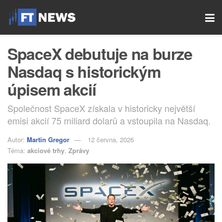
SpaceX debutuje na burze
Nasdaq s historickým
úpisem akcií
Společnost SpaceX získala v historicky největší
emisi akcií 75 miliard dolarů a vstoupila na Nasdaq.
Autor:
Martin Gregor
12 června, 2026
Téma:
akciové trhy
,
Zprávy