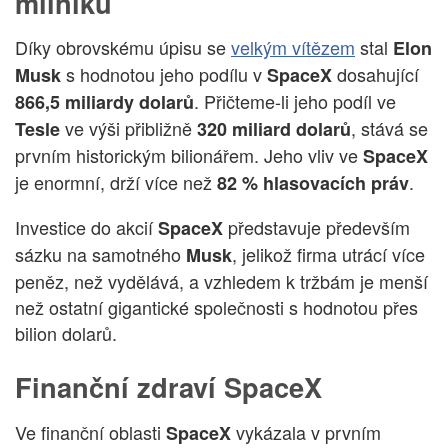
milníku
Díky obrovskému úpisu se
velkým vítězem
stal
Elon
s hodnotou jeho podílu v
dosahující
Musk
SpaceX
. Přičteme-li jeho podíl ve
866,5 miliardy dolarů
ve výši přibližně
, stává se
Tesle
320 miliard dolarů
prvním historickým bilionářem. Jeho vliv ve
SpaceX
je enormní, drží více než
.
82 % hlasovacích práv
Investice do akcií
představuje především
SpaceX
sázku na samotného
, jelikož firma utrácí více
Musk
peněz, než vydělává, a vzhledem k tržbám je menší
než ostatní gigantické společnosti s hodnotou přes
bilion dolarů.
Finanční zdraví SpaceX
Ve finanční oblasti
vykázala v prvním
SpaceX