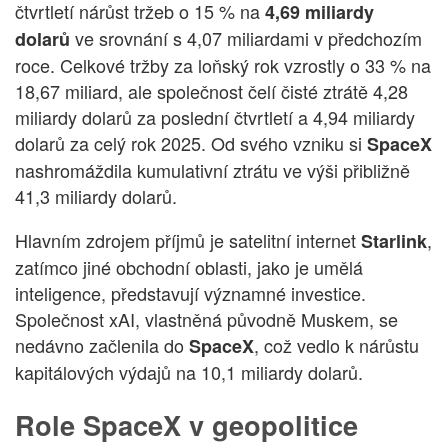
čtvrtletí nárůst tržeb o 15 % na
4,69 miliardy
ve srovnání s 4,07 miliardami v předchozím
dolarů
roce. Celkové tržby za loňský rok vzrostly o 33 % na
18,67 miliard, ale společnost čelí čisté ztrátě 4,28
miliardy dolarů za poslední čtvrtletí a 4,94 miliardy
dolarů za celý rok 2025. Od svého vzniku si
SpaceX
nashromáždila kumulativní ztrátu ve výši přibližně
41,3 miliardy dolarů.
Hlavním zdrojem příjmů je satelitní internet
,
Starlink
zatímco jiné obchodní oblasti, jako je umělá
inteligence, představují významné investice.
Společnost xAI, vlastněná původně Muskem, se
nedávno začlenila do
, což vedlo k nárůstu
SpaceX
kapitálových výdajů na 10,1 miliardy dolarů.
Role SpaceX v geopolitice