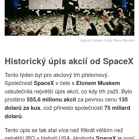
SpaceX Dolare, zdroj: Nano Banana
Historický úpis akcií od SpaceX
Tento týden byl pro akciový trh přelomový.
Společnost
v čele s
SpaceX
Elonem Muskem
uskutečnila největší úpis akcií, co kdy trh zažil. Bylo
prodáno
za pevnou cenu
555,6 milionu akcií
135
, což přineslo společnosti
dolarů za kus
75 miliard
.
dolarů
Tento úpis se tak stal více než třikrát větším než
největší IPO v historii USA. Hodnota
je nyní
SpaceX