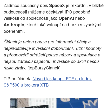
Zatímco současný úpis
je rekordní, v blízké
SpaceX
budoucnosti můžeme očekávat IPO podobné
velikosti od společností jako
nebo
OpenAI
, které také vstoupí na burzu s vysokými
Anthropic
oceněními.
Článek je určen pouze pro informační účely a
nepředstavuje investiční doporučení. Tržní hodnoty
a předpovědi odrážejí pouze názory a spekulace a
nejsou zárukou úspěchu. Investice do akcií nesou
[topBurzyClanek]
riziko ztráty.
TIP na článek:
Návod jak koupit ETF na index
S&P500 u brokera XTB