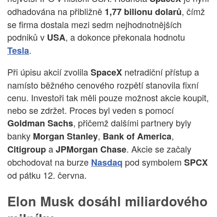
odhadována na přibližně
, čímž
1,77 bilionu dolarů
se firma dostala mezi sedm nejhodnotnějších
podniků v
, a dokonce překonala hodnotu
USA
.
Tesla
Při úpisu akcií zvolila
netradiční přístup a
SpaceX
namísto běžného cenového rozpětí stanovila fixní
cenu. Investoři tak měli pouze možnost akcie koupit,
nebo se zdržet. Proces byl veden s pomocí
, přičemž dalšími partnery byly
Goldman Sachs
banky
,
,
Morgan Stanley
Bank of America
a
. Akcie se začaly
Citigroup
JPMorgan Chase
obchodovat na burze
pod symbolem
Nasdaq
SPCX
od pátku 12. června.
Elon Musk dosáhl miliardového