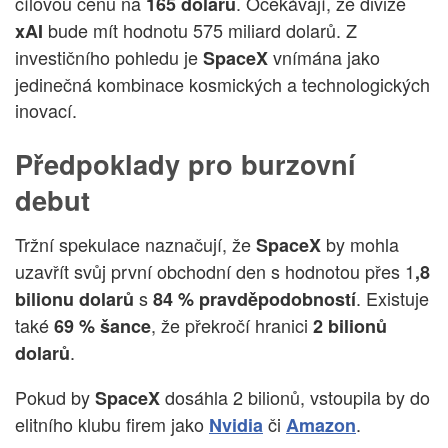
cílovou cenu na
. Očekávají, že divize
165 dolarů
bude mít hodnotu 575 miliard dolarů. Z
xAI
investičního pohledu je
vnímána jako
SpaceX
jedinečná kombinace kosmických a technologických
inovací.
Předpoklady pro burzovní
debut
Tržní spekulace naznačují, že
by mohla
SpaceX
uzavřít svůj první obchodní den s hodnotou přes 1
,8
s
. Existuje
bilionu dolarů
84 % pravděpodobností
také
, že překročí hranici
69 % šance
2 bilionů
.
dolarů
Pokud by
dosáhla 2 bilionů, vstoupila by do
SpaceX
elitního klubu firem jako
či
.
Nvidia
Amazon