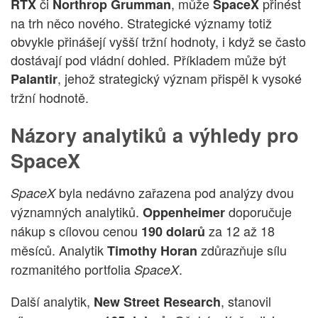
či
, může
přinést
RTX
Northrop Grumman
SpaceX
na trh něco nového. Strategické významy totiž
obvykle přinášejí vyšší tržní hodnoty, i když se často
dostávají pod vládní dohled. Příkladem může být
, jehož strategický význam přispěl k vysoké
Palantir
tržní hodnotě.
Názory analytiků a výhledy pro
SpaceX
byla nedávno zařazena pod analýzy dvou
SpaceX
významných analytiků.
doporučuje
Oppenheimer
nákup s cílovou cenou
za 12 až 18
190 dolarů
měsíců. Analytik
zdůrazňuje sílu
Timothy Horan
rozmanitého portfolia
.
SpaceX
Další analytik,
, stanovil
New Street Research