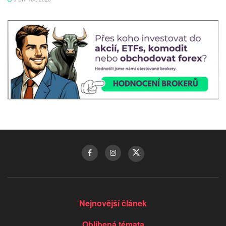
Nejnovější článek
Oblíbená témata