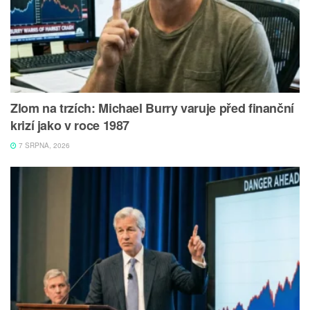
Zlom na trzích: Michael Burry varuje před finanční
krizí jako v roce 1987
7 SRPNA, 2026