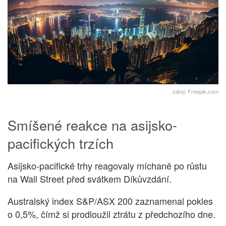
zdroj: Freepik.com
Smíšené reakce na asijsko-
pacifických trzích
Asijsko-pacifické trhy reagovaly míchaně po růstu
na Wall Street před svátkem Díkůvzdání.
Australský index S&P/ASX 200 zaznamenal pokles
o 0,5%, čímž si prodloužil ztrátu z předchozího dne.