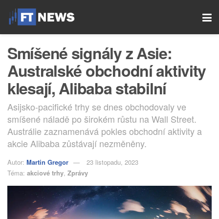
Smíšené signály z Asie:
Australské obchodní aktivity
klesají, Alibaba stabilní
Asijsko-pacifické trhy se dnes obchodovaly ve
smíšené náladě po širokém růstu na Wall Street.
Austrálie zaznamenává pokles obchodní aktivity a
akcie Alibaba zůstávají nezměněny.
Autor:
Martin Gregor
23 listopadu, 2023
Téma:
akciové trhy
,
Zprávy