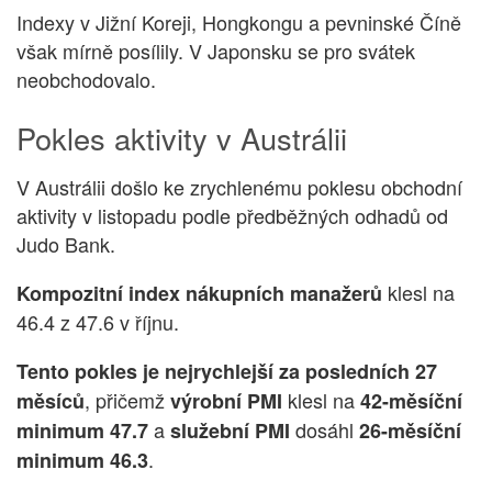
Indexy v Jižní Koreji, Hongkongu a pevninské Číně
však mírně posílily. V Japonsku se pro svátek
neobchodovalo.
Pokles aktivity v Austrálii
V Austrálii došlo ke zrychlenému poklesu obchodní
aktivity v listopadu podle předběžných odhadů od
Judo Bank.
klesl na
Kompozitní index nákupních manažerů
46.4 z 47.6 v říjnu.
Tento pokles je nejrychlejší za posledních 27
, přičemž
klesl na
měsíců
výrobní PMI
42-měsíční
a
dosáhl
minimum 47.7
služební PMI
26-měsíční
.
minimum 46.3