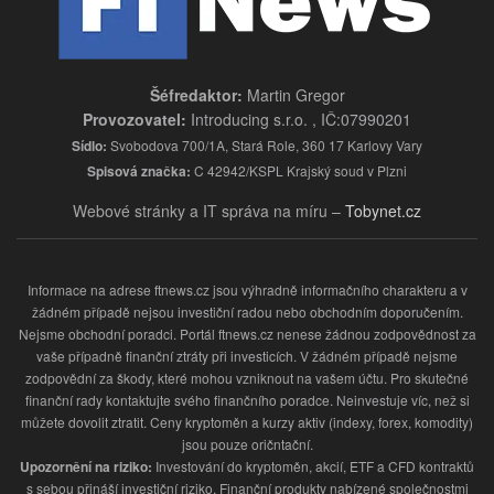
Šéfredaktor:
Martin Gregor
Provozovatel:
Introducing s.r.o. , IČ:07990201
Sídlo:
Svobodova 700/1A, Stará Role, 360 17 Karlovy Vary
Spisová značka:
C 42942/KSPL Krajský soud v Plzni
Webové stránky a IT správa na míru –
Tobynet.cz
Informace na adrese ftnews.cz jsou výhradně informačního charakteru a v
žádném případě nejsou investiční radou nebo obchodním doporučením.
Nejsme obchodní poradci. Portál ftnews.cz nenese žádnou zodpovědnost za
vaše případně finanční ztráty při investicích. V žádném případě nejsme
zodpovědní za škody, které mohou vzniknout na vašem účtu. Pro skutečné
finanční rady kontaktujte svého finančního poradce. Neinvestuje víc, než si
můžete dovolit ztratit. Ceny kryptoměn a kurzy aktiv (indexy, forex, komodity)
jsou pouze oričntační.
Upozornění na riziko:
Investování do kryptoměn, akcií, ETF a CFD kontraktů
s sebou přináší investiční riziko. Finanční produkty nabízené společnostmi