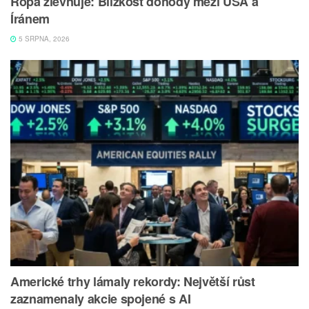
Ropa zlevňuje: Blízkost dohody mezi USA a
Íránem
5 SRPNA, 2026
Americké trhy lámaly rekordy: Největší růst
zaznamenaly akcie spojené s AI