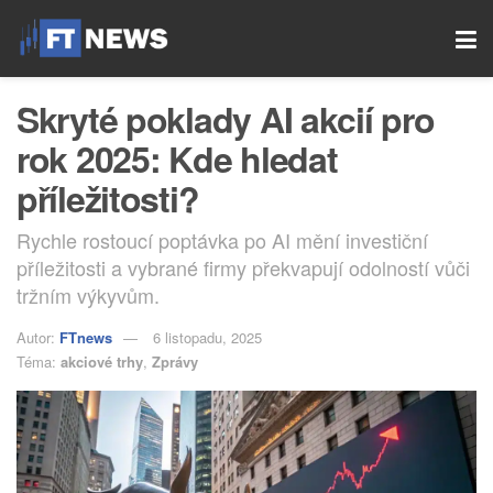
Skryté poklady AI akcií pro
rok 2025: Kde hledat
příležitosti?
Rychle rostoucí poptávka po AI mění investiční
příležitosti a vybrané firmy překvapují odolností vůči
tržním výkyvům.
Autor:
FTnews
6 listopadu, 2025
Téma:
akciové trhy
,
Zprávy