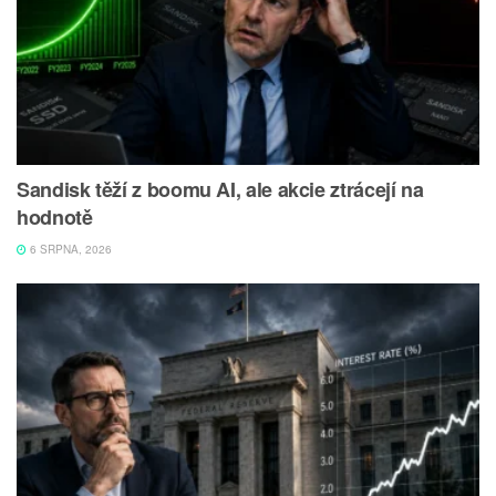
Sandisk těží z boomu AI, ale akcie ztrácejí na
hodnotě
6 SRPNA, 2026