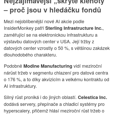
Nejzajímavější „skryté klenoty“
– proč jsou v hledáčku fondů
Mezi nejoblíbenější nové AI akcie podle
InsiderMonkey patří
,
Sterling Infrastructure Inc.
zaměřující se na elektronickou infrastrukturu a
výstavbu datových center v USA. Její tržby z
datových center vzrostly o 50 %, s většinou zakázek
dlouhodobého charakteru.
Podobně
vidí meziroční
Modine Manufacturing
nárůst tržeb v segmentu chlazení pro datová centra
o 176 %, a to díky akvizicím a velkému kontraktu od
AI infrastruktury.
Silný růst proniká i do jiných oblastí.
Celestica Inc.
dodává servery, přepínače a chladicí systémy pro
hyperscalery, přičemž hlásí meziroční růst tržeb o