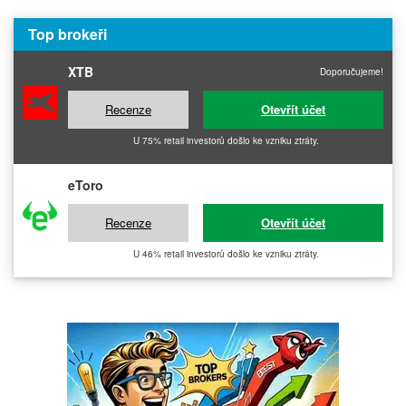
Top brokeři
XTB
Doporučujeme!
Recenze
Otevřít účet
U 75% retail investorů došlo ke vzniku ztráty.
eToro
Recenze
Otevřít účet
U 46% retail investorů došlo ke vzniku ztráty.