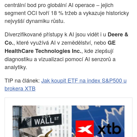
centrální bod pro globální AI operace – jejich
segment OCI tvoří 18 % tržeb a vykazuje historicky
nejvyšší dynamiku růstu.
Diverzifikované přístupy k AI jsou vidět i u
Deere &
, které využívá AI v zemědělství, nebo
Co.
GE
, kde zlepšují
HealthCare Technologies Inc.
diagnostiku a vizualizaci pomocí AI senzorů a
analytiky.
TIP na článek:
Jak koupit ETF na index S&P500 u
brokera XTB