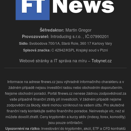
Šéfredaktor:
Martin Gregor
Provozovatel:
Introducing s.r.o. , IČ:07990201
Sídlo:
Svobodova 700/1A, Stará Role, 360 17 Karlovy Vary
Spisová značka:
C 42942/KSPL Krajský soud v Plzni
Webové stránky a IT správa na míru –
Tobynet.cz
Informace na adrese ftnews.cz jsou výhradně informačního charakteru a v
žádném případě nejsou investiční radou nebo obchodním doporučením.
Nejsme obchodní poradci. Portál ftnews.cz nenese žádnou zodpovědnost za
vaše případně finanční ztráty při investicích. V žádném případě nejsme
zodpovědní za škody, které mohou vzniknout na vašem účtu. Pro skutečné
finanční rady kontaktujte svého finančního poradce. Neinvestuje víc, než si
můžete dovolit ztratit. Ceny kryptoměn a kurzy aktiv (indexy, forex, komodity)
jsou pouze oričntační.
Upozornění na riziko:
Investování do kryptoměn, akcií, ETF a CFD kontraktů