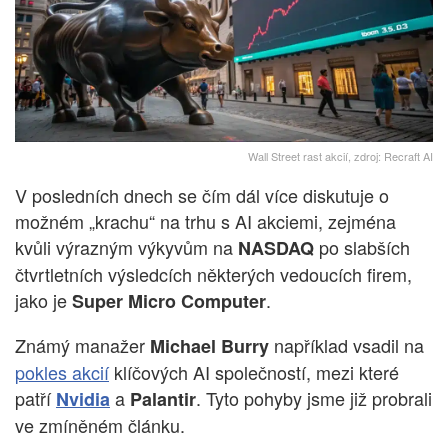
Wall Street rast akcií, zdroj: Recraft AI
V posledních dnech se čím dál více diskutuje o
možném „krachu“ na trhu s AI akciemi, zejména
kvůli výrazným výkyvům na
po slabších
NASDAQ
čtvrtletních výsledcích některých vedoucích firem,
jako je
.
Super Micro Computer
Známý manažer
například vsadil na
Michael Burry
pokles akcií
klíčových AI společností, mezi které
patří
a
. Tyto pohyby jsme již probrali
Nvidia
Palantir
ve zmíněném článku.