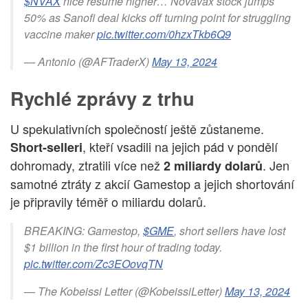
$NVAX
nice resume higher… Novavax stock jumps
50% as Sanofi deal kicks off turning point for struggling
vaccine maker
pic.twitter.com/0hzxTkb6Q9
— Antonio (@AFTraderX)
May 13, 2024
Rychlé zprávy z trhu
U spekulativních společností ještě zůstaneme.
, kteří vsadili na jejich pád v pondělí
Short-selleri
dohromady, ztratili více než
. Jen
2 miliardy dolarů
samotné ztráty z akcií Gamestop a jejich shortování
je připravily téměř o miliardu dolarů.
BREAKING: Gamestop,
$GME
, short sellers have lost
$1 billion in the first hour of trading today.
pic.twitter.com/Zc3EOovqTN
— The Kobeissi Letter (@KobeissiLetter)
May 13, 2024