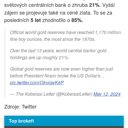
světových centrálních bank o zhruba
. Vyšší
21%
zájem se projevuje také na ceně zlata. To se za
posledních
zhodnotilo o
5 let
85%.
Official world gold reserves have reached 1,170 million
fine troy ounces, the most since the 1970s.
Over the last 13 years, world central banks' gold
holdings are up roughly 21%.
Global gold reserves are now even higher than just
before President Nixon broke the US Dollar's…
pic.twitter.com/OInxlayK6P
— The Kobeissi Letter (@KobeissiLetter)
May 12, 2024
Zdroje: Twitter
Top brokeři