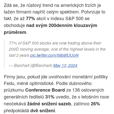
Zdá se, že růstový trend na amerických trzích je
tažen firmami napříč celým spektrem. Potvrzuje to
fakt, že až
akcií v indexu S&P 500 se
77%
obchoduje
nad svým 200denním klouzavým
.
průměrem
77% of S&P 500 stocks are now trading above their
200D moving average, one of the highest levels in the
last 2 years
pic.twitter.com/58b8fUUof4
— Barchart (@Barchart)
May 13, 2024
Firmy jsou, pokud jde uvolňování monetární politiky
Fedu, méně optimistické. Podle dubnového
průzkumu
ze 136 oslovených
Conference Board
generálních ředitelů
uvedlo, že v letošním roce
31%
neočekává
, zatímco
žádné snížení sazeb
26%
předpokládá
.
dvě snížení