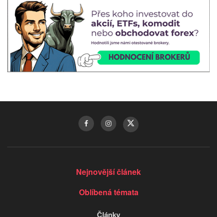
Nejnovější článek
Oblíbená témata
Články