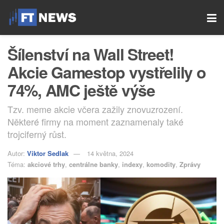
Šílenství na Wall Street!
Akcie Gamestop vystřelily o
74%, AMC ještě výše
Tzv. meme akcie včera zažily znovuzrození.
Některé firmy na moment zaznamenaly také
trojciferný růst.
Autor:
Viktor Sedlak
14 května, 2024
Téma:
akciové trhy
,
centrálne banky
,
indexy
,
komodity
,
Zprávy