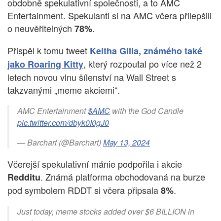
obdobně spekulativní společnosti, a to AMC
Entertainment. Spekulanti si na AMC včera přilepšili
o neuvěřitelných
.
78%
Přispěl k tomu tweet
Keitha Gilla, známého také
, který rozpoutal po více než 2
jako Roaring Kitty
letech novou vlnu šílenství na Wall Street s
takzvanými „meme akciemi“.
AMC Entertainment
$AMC
with the God Candle
pic.twitter.com/dbyk0I0gJ0
— Barchart (@Barchart)
May 13, 2024
Včerejší spekulativní mánie podpořila i akcie
. Známá platforma obchodovaná na burze
Redditu
pod symbolem RDDT si včera připsala
.
8%
Just today, meme stocks added over $6 BILLION in