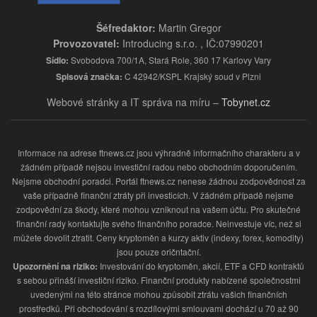
Šéfredaktor:
Martin Gregor
Provozovatel:
Introducing s.r.o. , IČ:07990201
Sídlo:
Svobodova 700/1A, Stará Role, 360 17 Karlovy Vary
Spisová značka:
C 42942/KSPL Krajský soud v Plzni
Webové stránky a IT správa na míru –
Tobynet.cz
Informace na adrese ftnews.cz jsou výhradně informačního charakteru a v
žádném případě nejsou investiční radou nebo obchodním doporučením.
Nejsme obchodní poradci. Portál ftnews.cz nenese žádnou zodpovědnost za
vaše případně finanční ztráty při investicích. V žádném případě nejsme
zodpovědní za škody, které mohou vzniknout na vašem účtu. Pro skutečné
finanční rady kontaktujte svého finančního poradce. Neinvestuje víc, než si
můžete dovolit ztratit. Ceny kryptoměn a kurzy aktiv (indexy, forex, komodity)
jsou pouze oričntační.
Upozornění na riziko:
Investování do kryptoměn, akcií, ETF a CFD kontraktů
s sebou přináší investiční riziko. Finanční produkty nabízené společnostmi
uvedenými na této stránce mohou způsobit ztrátu vašich finančních
prostředků. Při obchodování s rozdílovými smlouvami dochází u 70 až 90