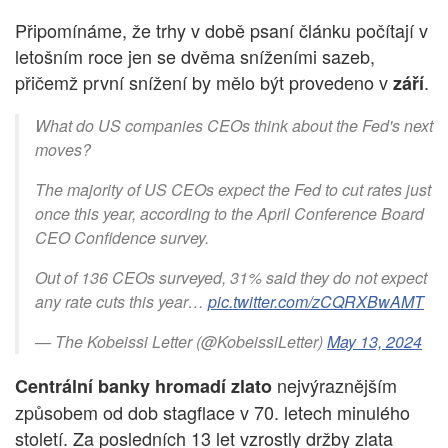
Připomínáme, že trhy v době psaní článku počítají v
letošním roce jen se dvěma sníženími sazeb,
přičemž první snížení by mělo být provedeno v
.
září
What do US companies CEOs think about the Fed's next
moves?
The majority of US CEOs expect the Fed to cut rates just
once this year, according to the April Conference Board
CEO Confidence survey.
Out of 136 CEOs surveyed, 31% said they do not expect
any rate cuts this year…
pic.twitter.com/zCQRXBwAMT
— The Kobeissi Letter (@KobeissiLetter)
May 13, 2024
nejvýraznějším
Centrální banky hromadí zlato
způsobem od dob stagflace v 70. letech minulého
století. Za posledních 13 let vzrostly držby zlata