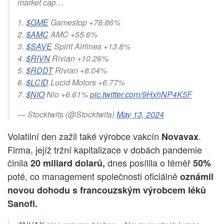
market cap…
1.
$GME
Gamestop +78.86%
2.
$AMC
AMC +55.6%
3.
$SAVE
Spirit Airlines +13.8%
4.
$RIVN
Rivian +10.26%
5.
$RDDT
Rivian +8.04%
6.
$LCID
Lucid Motors +6.77%
7.
$NIO
Nio +6.61%
pic.twitter.com/9HxhNP4K5F
— Stocktwits (@Stocktwits)
May 13, 2024
Volatilní den zažil také výrobce vakcín
.
Novavax
Firma, jejíž tržní kapitalizace v dobách pandemie
činila
dnes posílila o téměř
20 miliard dolarů,
50%
poté, co management společnosti oficiálně
oznámil
novou dohodu s francouzským výrobcem léků
Sanofi.