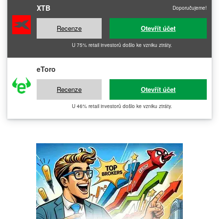
XTB
Doporučujeme!
Recenze
Otevřít účet
U 75% retail investorů došlo ke vzniku ztráty.
eToro
Recenze
Otevřít účet
U 46% retail investorů došlo ke vzniku ztráty.