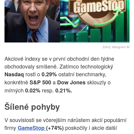
Zdroj: Ideogram AI
Akciové indexy se v první obchodní den týdne
obchodovaly smíšeně. Zatímco technologický
rostl o
ostatní benchmarky,
Nasdaq
0.29%
konkrétně
a
sklouzly o
S&P 500
Dow Jones
mírných
resp.
0.02%
0.21%.
Šílené pohyby
V souvislosti se včerejším nárůstem akcií populární
firmy
poskočily i akcie další
GameStop
(+74%)