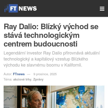
Ray Dalio: Blízký východ se
stává technologickým
centrem budoucnosti
Legendární investor Ray Dalio přirovnává aktuální
technologický a kapitálový vzestup Blízkého
východu ke slavnému boomu v Kalifornii.
Autor:
FTnews
9 prosince, 2025
Téma:
akciové trhy
,
Zprávy