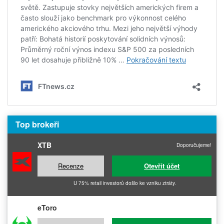
Top brokeři
XTB
Doporučujeme!
Recenze
Otevřít účet
U 75% retail investorů došlo ke vzniku ztráty.
eToro