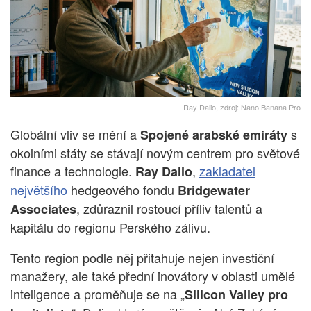
Ray Dalio, zdroj: Nano Banana Pro
Globální vliv se mění a
s
Spojené arabské emiráty
okolními státy se stávají novým centrem pro světové
finance a technologie.
,
zakladatel
Ray Dalio
největšího
hedgeového fondu
Bridgewater
, zdůraznil rostoucí příliv talentů a
Associates
kapitálu do regionu Perského zálivu.
Tento region podle něj přitahuje nejen investiční
manažery, ale také přední inovátory v oblasti umělé
inteligence a proměňuje se na „
Silicon Valley pro