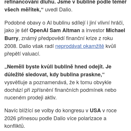
refinancování dluhu. Jsme v bublině podle téměř
uvedl Dalio.
všech měřítek,“
Podobné obavy o AI bublinu sdílejí i jiní vlivní hráči,
jako je šéf
a investor
OpenAI
Sam Altman
Michael
, známý předpovědí finanční krize z roku
Burry
2008. Dalio však radí
neprodávat okamžitě
kvůli
přepětí valuací.
„Neměli byste kvůli bublině hned odejít. Je
důležité sledovat, kdy bublina praskne,“
vysvětluje a poznamenává, že k tomu obvykle
dochází při zpřísnění finančních podmínek nebo
nuceném prodeji aktiv.
Navíc blížící se volby do kongresu v
v roce
USA
2026 přinesou podle Dalio více polarizace a
konfliktů.