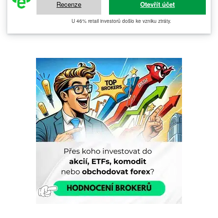
Recenze
Otevřít účet
U 46% retail investorů došlo ke vzniku ztráty.