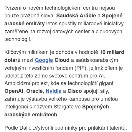
Tvrzení o novém technologickém centru nejsou
pouze prázdná slova.
a
Saudská Arábie
Spojené
letos spustily miliardové iniciativy
arabské emiráty
zaměřené na rozvoj datových center a cloudových
technologií.
Klíčovým milníkem je dohoda v hodnotě
10 miliard
mezi
a saúdskoarabským
dolarů
Google
Cloud
veřejným investičním fondem (PIF), jejímž cílem je
udělat z této země světové centrum pro AI.
Ambiciózní projekt, kde se technologičtí giganti
,
,
a
spojují síly,
OpenAI
Oracle
Nvidia
Cisco
zahrnuje výstavbu velkého kampusu pro umělou
inteligenci s názvem Stargate ve
Spojených
.
arabských emirátech
Podle Dalio „Vytvořili podmínky pro přilákání talentů,