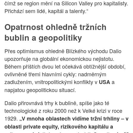
čímž se region mění na Silicon Valley pro kapitalisty.
Přichází sem lidé, kapitál a talenty.“
Opatrnost ohledně tržních
bublin a geopolitiky
Přes optimismus ohledně Blízkého východu Dalio
upozorňuje na globální ekonomickou nejistotu.
Během příštích dvou let očekává obtížnější období,
ovlivněné třemi hlavními cykly: nadměrným
zadlužením, vnitropolitickými konflikty v
a
USA
napjatou geopolitickou situací.
Dalio přirovnává trhy k bublině, spíše jako té
technologické z roku 2000 než k Velké krizi v roce
1929.
„V mnoha oblastech vidíme tržní trhliny – v
oblasti private equity, rizikového kapitálu a