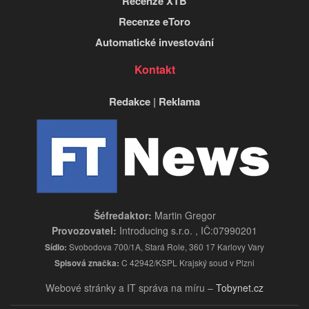
Recenze XTB
Recenze eToro
Automatické investování
Kontakt
Redakce
|
Reklama
Šéfredaktor:
Martin Gregor
Provozovatel:
Introducing s.r.o. , IČ:07990201
Sídlo:
Svobodova 700/1A, Stará Role, 360 17 Karlovy Vary
Spisová značka:
C 42942/KSPL Krajský soud v Plzni
Webové stránky a IT správa na míru –
Tobynet.cz