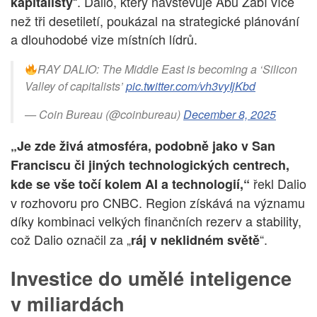
“. Dalio, který navštěvuje Abú Zabí více
kapitalisty
než tři desetiletí, poukázal na strategické plánování
a dlouhodobé vize místních lídrů.
RAY DALIO: The Middle East is becoming a ‘Silicon
Valley of capitalists’
pic.twitter.com/vh3vyIjKbd
— Coin Bureau (@coinbureau)
December 8, 2025
„Je zde živá atmosféra, podobně jako v San
Franciscu či jiných technologických centrech,
řekl Dalio
kde se vše točí kolem AI a technologií,“
v rozhovoru pro CNBC. Region získává na významu
díky kombinaci velkých finančních rezerv a stability,
což Dalio označil za „
“.
ráj v neklidném světě
Investice do umělé inteligence
v miliardách