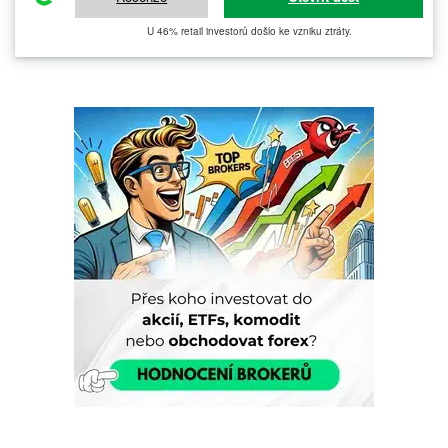
U 46% retail investorů došlo ke vzniku ztráty.