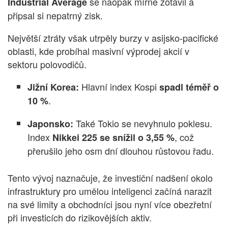
se naopak mírně zotavil a
Industrial Average
připsal si nepatrný zisk.
Největší ztráty však utrpěly burzy v asijsko-pacifické
oblasti, kde probíhal masivní výprodej akcií v
sektoru polovodičů.
Hlavní index Kospi
Jižní Korea:
spadl téměř o
.
10 %
Také Tokio se nevyhnulo poklesu.
Japonsko:
Index
, což
Nikkei 225 se snížil o 3,55 %
přerušilo jeho osm dní dlouhou růstovou řadu.
Tento vývoj naznačuje, že investiční nadšení okolo
infrastruktury pro umělou inteligenci začíná narazit
na své limity a obchodníci jsou nyní více obezřetní
při investicích do rizikovějších aktiv.