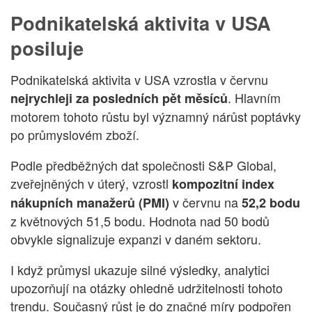
Podnikatelská aktivita v USA
posiluje
Podnikatelská aktivita v USA vzrostla v červnu
.
Hlavním
nejrychleji za posledních pět měsíců
motorem tohoto růstu byl významný nárůst poptávky
po průmyslovém zboží.
Podle předběžných dat společnosti S&P Global,
zveřejněných v úterý, vzrostl
kompozitní index
v červnu na
nákupních manažerů (PMI)
52,2 bodu
z květnových 51,5 bodu.
Hodnota nad 50 bodů
obvykle signalizuje expanzi v daném sektoru.
I když průmysl ukazuje silné výsledky, analytici
upozorňují na otázky ohledně udržitelnosti tohoto
trendu.
Současný růst je do značné míry podpořen