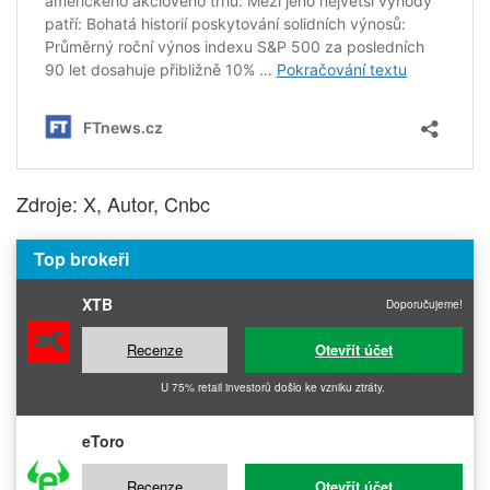
Zdroje: X, Autor, Cnbc
Top brokeři
XTB
Doporučujeme!
Recenze
Otevřít účet
U 75% retail investorů došlo ke vzniku ztráty.
eToro
Recenze
Otevřít účet