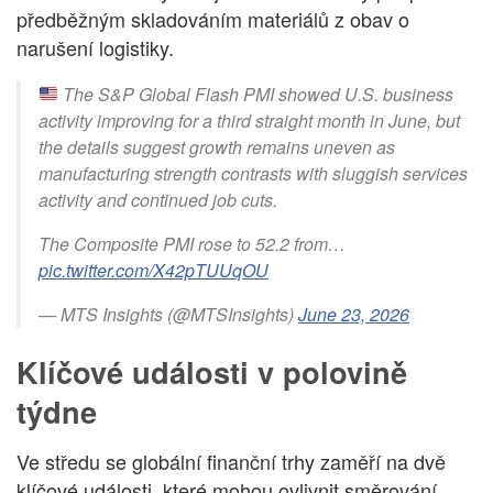
předběžným skladováním materiálů z obav o
narušení logistiky.
The S&P Global Flash PMI showed U.S. business
activity improving for a third straight month in June, but
the details suggest growth remains uneven as
manufacturing strength contrasts with sluggish services
activity and continued job cuts.
The Composite PMI rose to 52.2 from…
pic.twitter.com/X42pTUUqOU
— MTS Insights (@MTSInsights)
June 23, 2026
Klíčové události v polovině
týdne
Ve středu se globální finanční trhy zaměří na dvě
klíčové události, které mohou ovlivnit směrování