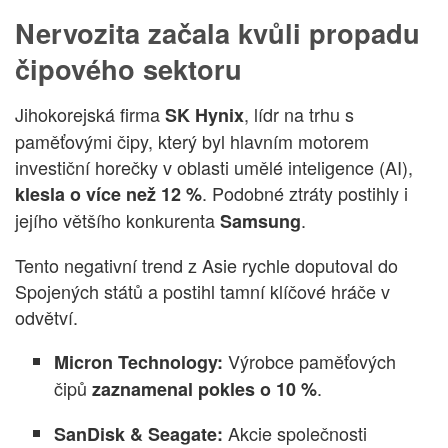
Nervozita začala kvůli propadu
čipového sektoru
Jihokorejská firma
, lídr na trhu s
SK Hynix
paměťovými čipy, který byl hlavním motorem
investiční horečky v oblasti umělé inteligence (AI),
. Podobné ztráty postihly i
klesla o více než 12 %
jejího většího konkurenta
.
Samsung
Tento negativní trend z Asie rychle doputoval do
Spojených států a postihl tamní klíčové hráče v
odvětví.
Výrobce paměťových
Micron Technology:
čipů
.
zaznamenal pokles o 10 %
Akcie společnosti
SanDisk & Seagate: