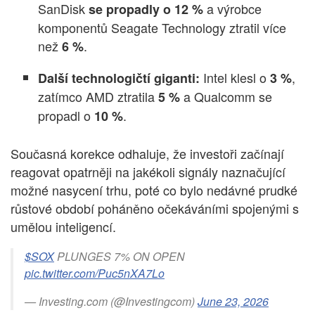
SanDisk
a výrobce
se propadly o 12 %
komponentů Seagate Technology ztratil více
než
.
6 %
Intel klesl o
,
Další technologičtí giganti:
3 %
zatímco AMD ztratila
a Qualcomm se
5 %
propadl o
.
10 %
Současná korekce odhaluje, že investoři začínají
reagovat opatrněji na jakékoli signály naznačující
možné nasycení trhu, poté co bylo nedávné prudké
růstové období poháněno očekáváními spojenými s
umělou inteligencí.
$SOX
PLUNGES 7% ON OPEN
pic.twitter.com/Puc5nXA7Lo
— Investing.com (@Investingcom)
June 23, 2026