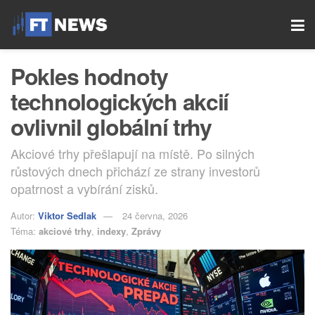
Pokles hodnoty
technologických akcií
ovlivnil globální trhy
Akciové trhy přešlapují na místě. Po silných
růstových dnech přichází ze strany investorů
opatrnost a vybírání zisků.
Autor:
Viktor Sedlak
24 června, 2026
Téma:
akciové trhy
,
indexy
,
Zprávy