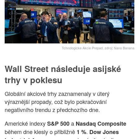
Tchnologicke Akcie Prepad, zdroj: Nano Banana
Wall Street následuje asijské
trhy v poklesu
Globální akciové trhy zaznamenaly v úterý
výraznější propady, což bylo pokračování
negativního trendu z předchozího dne.
Americké indexy
a
S&P 500
Nasdaq Composite
během dne klesly o přibližně
.
1 %
Dow Jones