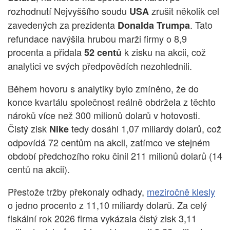
rozhodnutí Nejvyššího soudu
zrušit několik cel
USA
zavedených za prezidenta
. Tato
Donalda Trumpa
refundace navýšila hrubou marži firmy o 8,9
procenta a přidala
k zisku na akcii, což
52 centů
analytici ve svých předpovědích nezohlednili.
Během hovoru s analytiky bylo zmíněno, že do
konce kvartálu společnost reálně obdržela z těchto
nároků více než 300 milionů dolarů v hotovosti.
Čistý zisk
tedy dosáhl 1,07 miliardy dolarů, což
Nike
odpovídá 72 centům na akcii, zatímco ve stejném
období předchozího roku činil 211 milionů dolarů (14
centů na akcii).
Přestože tržby překonaly odhady,
meziročně klesly
o jedno procento z 11,10 miliardy dolarů. Za celý
fiskální rok 2026 firma vykázala čistý zisk 3,11