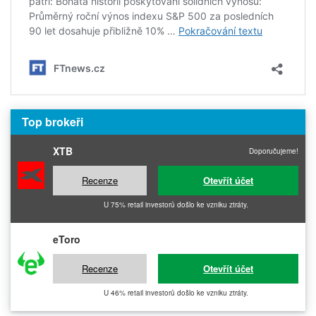
Top brokeři
XTB
Doporučujeme!
Recenze
Otevřít účet
U 75% retail investorů došlo ke vzniku ztráty.
eToro
Recenze
Otevřít účet
U 46% retail investorů došlo ke vzniku ztráty.