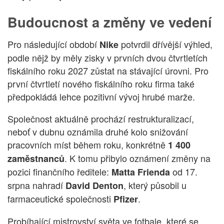
Budoucnost a změny ve vedení
Pro následující období
potvrdil dřívější výhled,
Nike
podle nějž by měly zisky v prvních dvou čtvrtletích
fiskálního roku 2027 zůstat na stávající úrovni. Pro
první čtvrtletí nového fiskálního roku firma také
předpokládá lehce pozitivní vývoj hrubé marže.
Společnost aktuálně prochází restrukturalizací,
neboť v dubnu oznámila druhé kolo snižování
pracovních míst během roku, konkrétně
1 400
. K tomu přibylo oznámení změny na
zaměstnanců
pozici finančního ředitele:
od 17.
Matta Frienda
srpna nahradí
, který působil u
David Denton
farmaceutické společnosti
.
Pfizer
Probíhající mistrovství světa ve fotbale, které se