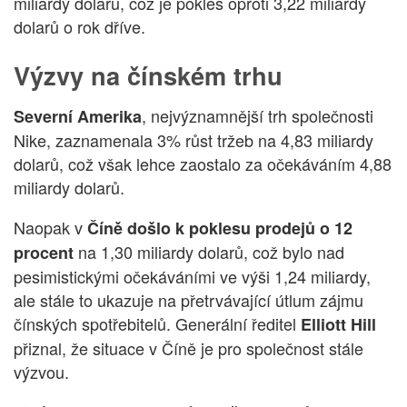
miliardy dolarů, což je pokles oproti 3,22 miliardy
dolarů o rok dříve.
Výzvy na čínském trhu
, nejvýznamnější trh společnosti
Severní Amerika
Nike, zaznamenala 3% růst tržeb na 4,83 miliardy
dolarů, což však lehce zaostalo za očekáváním 4,88
miliardy dolarů.
Naopak v
Číně
došlo k poklesu prodejů o 12
na 1,30 miliardy dolarů, což bylo nad
procent
pesimistickými očekáváními ve výši 1,24 miliardy,
ale stále to ukazuje na přetrvávající útlum zájmu
čínských spotřebitelů. Generální ředitel
Elliott Hill
přiznal, že situace v Číně je pro společnost stále
výzvou.