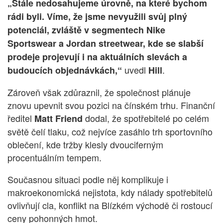
„Stále nedosahujeme úrovně, na které bychom
rádi byli. Víme, že jsme nevyužili svůj plný
potenciál, zvláště v segmentech Nike
Sportswear a Jordan streetwear, kde se slabší
prodeje projevují i na aktuálních slevách a
uvedl
.
budoucích objednávkách,“
Hill
Zároveň však zdůraznil, že společnost plánuje
znovu upevnit svou pozici na čínském trhu. Finanční
ředitel
dodal, že spotřebitelé po celém
Matt Friend
světě čelí tlaku, což nejvíce zasáhlo trh sportovního
oblečení, kde tržby klesly dvouciferným
procentuálním tempem.
Současnou situaci podle něj komplikuje i
makroekonomická nejistota, kdy nálady spotřebitelů
ovlivňují cla, konflikt na Blízkém východě či rostoucí
ceny pohonných hmot.