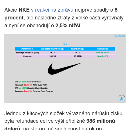
Akcie
v reakci na zprávu
nejprve spadly o
NKE
8
, ale následně ztráty z velké části vyrovnaly
procent
a nyní se obchodují o
.
2,5% nižší
Jednou z klíčových složek výrazného nárůstu zisku
byla refundace cel ve výši přibližně
986 milionů
, na kterou má společnost nárok po
dolarů