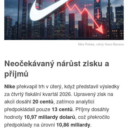
Nike Pokles, zdroj: Nano Banana
Neočekávaný nárůst zisku a
příjmů
překvapil trh v úterý, když představil výsledky
Nike
za čtvrtý fiskální kvartál 2026. Upravený zisk na
akcii dosáhl
, zatímco analytici
20 centů
předpokládali pouze
. Příjmy dosáhly
13 centů
hodnoty
, což překročilo
10,97 miliardy dolarů
předpoklady na úrovni
.
10,86 miliardy