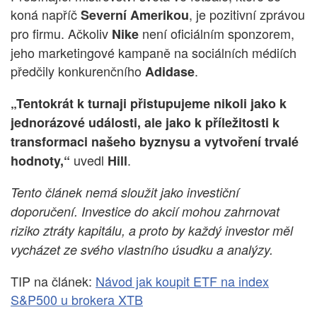
koná napříč
, je pozitivní zprávou
Severní Amerikou
pro firmu. Ačkoliv
není oficiálním sponzorem,
Nike
jeho marketingové kampaně na sociálních médiích
předčily konkurenčního
.
Adidase
„Tentokrát k turnaji přistupujeme nikoli jako k
jednorázové události, ale jako k příležitosti k
transformaci našeho byznysu a vytvoření trvalé
uvedl
.
hodnoty,“
Hill
Tento článek nemá sloužit jako investiční
doporučení. Investice do akcií mohou zahrnovat
riziko ztráty kapitálu, a proto by každý investor měl
vycházet ze svého vlastního úsudku a analýzy.
TIP na článek:
Návod jak koupit ETF na index
S&P500 u brokera XTB