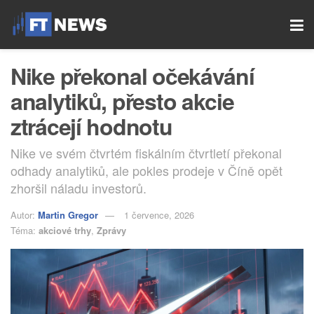
Nike překonal očekávání
analytiků, přesto akcie
ztrácejí hodnotu
Nike ve svém čtvrtém fiskálním čtvrtletí překonal
odhady analytiků, ale pokles prodeje v Číně opět
zhoršil náladu investorů.
Autor:
Martin Gregor
1 července, 2026
Téma:
akciové trhy
,
Zprávy