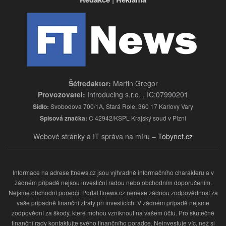
Šéfredaktor:
Martin Gregor
Provozovatel:
Introducing s.r.o. , IČ:07990201
Sídlo:
Svobodova 700/1A, Stará Role, 360 17 Karlovy Vary
Spisová značka:
C 42942/KSPL Krajský soud v Plzni
Webové stránky a IT správa na míru –
Tobynet.cz
Informace na adrese ftnews.cz jsou výhradně informačního charakteru a v
žádném případě nejsou investiční radou nebo obchodním doporučením.
Nejsme obchodní poradci. Portál ftnews.cz nenese žádnou zodpovědnost za
vaše případně finanční ztráty při investicích. V žádném případě nejsme
zodpovědní za škody, které mohou vzniknout na vašem účtu. Pro skutečné
finanční rady kontaktujte svého finančního poradce. Neinvestuje víc, než si