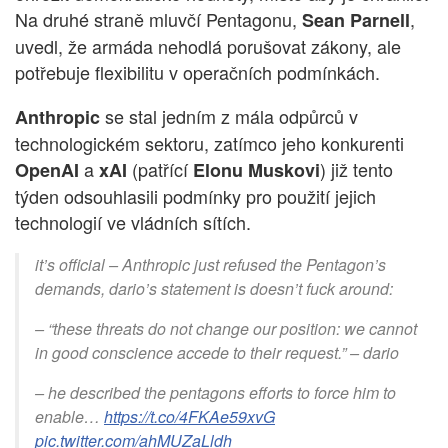
Na druhé straně mluvčí Pentagonu,
,
Sean Parnell
uvedl, že armáda nehodlá porušovat zákony, ale
potřebuje flexibilitu v operačních podmínkách.
se stal jedním z mála odpůrců v
Anthropic
technologickém sektoru, zatímco jeho konkurenti
a
(patřící
) již tento
OpenAI
xAI
Elonu Muskovi
týden odsouhlasili podmínky pro použití jejich
technologií ve vládních sítích.
it’s official – Anthropic just refused the Pentagon’s
demands, dario’s statement is doesn’t fuck around:
– “these threats do not change our position: we cannot
in good conscience accede to their request.” – dario
– he described the pentagons efforts to force him to
enable…
https://t.co/4FKAe59xvG
pic.twitter.com/ahMUZaLldh