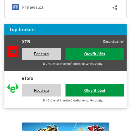
Top brokeři
XTB
Doporučujeme!
Recenze
Otevřít účet
U 75% retail investorů došlo ke vzniku ztráty.
eToro
Recenze
Otevřít účet
U 46% retail investorů došlo ke vzniku ztráty.