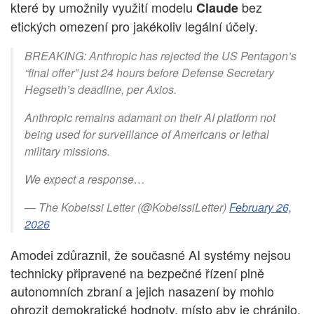
které by umožnily využití modelu
bez
Claude
etických omezení pro jakékoliv legální účely.
BREAKING: Anthropic has rejected the US Pentagon’s
“final offer” just 24 hours before Defense Secretary
Hegseth’s deadline, per Axios.
Anthropic remains adamant on their AI platform not
being used for surveillance of Americans or lethal
military missions.
We expect a response…
— The Kobeissi Letter (@KobeissiLetter)
February 26,
2026
Amodei zdůraznil, že současné AI systémy nejsou
technicky připravené na bezpečné řízení plně
autonomních zbraní a jejich nasazení by mohlo
ohrozit demokratické hodnoty, místo aby je chránilo.