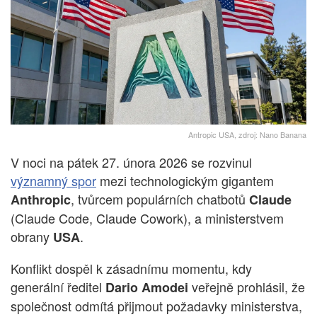
Antropic USA, zdroj: Nano Banana
V noci na pátek 27. února 2026 se rozvinul
významný spor
mezi technologickým gigantem
, tvůrcem populárních chatbotů
Anthropic
Claude
(Claude Code, Claude Cowork), a ministerstvem
obrany
.
USA
Konflikt dospěl k zásadnímu momentu, kdy
generální ředitel
veřejně prohlásil, že
Dario Amodei
společnost odmítá přijmout požadavky ministerstva,