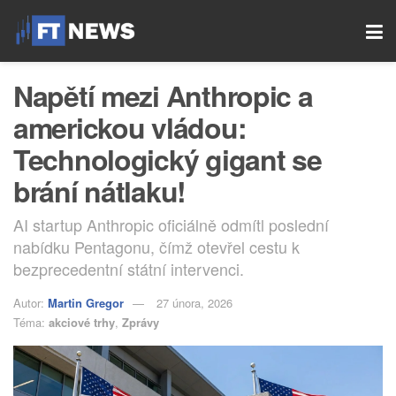
Napětí mezi Anthropic a
americkou vládou:
Technologický gigant se
brání nátlaku!
AI startup Anthropic oficiálně odmítl poslední
nabídku Pentagonu, čímž otevřel cestu k
bezprecedentní státní intervenci.
Autor:
Martin Gregor
27 února, 2026
Téma:
akciové trhy
,
Zprávy