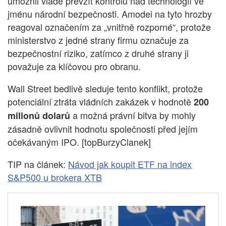
umožnil vládě převzít kontrolu nad technologií ve
jménu národní bezpečnosti. Amodei na tyto hrozby
reagoval označením za „vnitřně rozporné“, protože
ministerstvo z jedné strany firmu označuje za
bezpečnostní riziko, zatímco z druhé strany ji
považuje za klíčovou pro obranu.
Wall Street bedlivě sleduje tento konflikt, protože
potenciální ztráta vládních zakázek v hodnotě
200
a možná právní bitva by mohly
milionů dolarů
zásadně ovlivnit hodnotu společnosti před jejím
očekávaným IPO. [topBurzyClanek]
TIP na článek:
Návod jak koupit ETF na index
S&P500 u brokera XTB