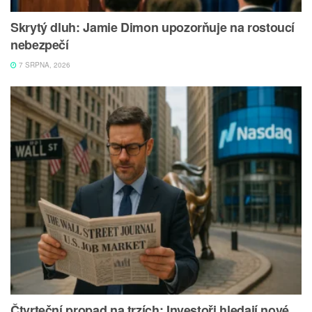
Skrytý dluh: Jamie Dimon upozorňuje na rostoucí
nebezpečí
7 SRPNA, 2026
Čtvrteční propad na trzích: Investoři hledají nové