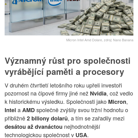
Micron Intel Amd Dolare, zdroj: Nano Banana
Významný růst pro společnosti
vyrábějící paměti a procesory
V druhém čtvrtletí letošního roku upřeli investoři
pozornost na čipové firmy jiné než
, což vedlo
Nvidia
k historickému výsledku. Společnosti jako
,
Micron
a
společně zvýšily svou tržní hodnotu o
Intel
AMD
přibližně
, a tím se zařadily mezi
2 biliony dolarů
nejhodnotnější
desátou až dvanáctou
technologickou společnost v
.
USA