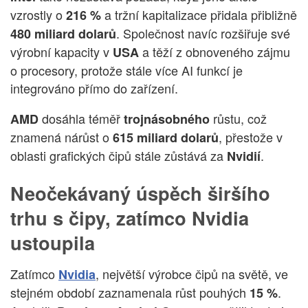
vzrostly o
a tržní kapitalizace přidala přibližně
216 %
. Společnost navíc rozšiřuje své
480 miliard dolarů
výrobní kapacity v
a těží z obnoveného zájmu
USA
o procesory, protože stále více AI funkcí je
integrováno přímo do zařízení.
dosáhla téměř
růstu, což
AMD
trojnásobného
znamená nárůst o
, přestože v
615 miliard dolarů
oblasti grafických čipů stále zůstává za
.
Nvidií
Neočekávaný úspěch širšího
trhu s čipy, zatímco Nvidia
ustoupila
Zatímco
, největší výrobce čipů na světě, ve
Nvidia
stejném období zaznamenala růst pouhých
.
15 %