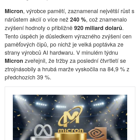
, výrobce pamětí, zaznamenal největší růst s
Micron
nárůstem akcií o více než
, což znamenalo
240 %
zvýšení hodnoty o přibližně
.
920 miliard dolarů
Tento úspěch je důsledkem výrazného zvýšení cen
paměťových čipů, po nichž je velká poptávka ze
strany výrobců AI hardwaru. V minulém týdnu
zveřejnil, že tržby za poslední čtvrtletí se
Micron
ztrojnásobily a hrubá marže vyskočila na 84,9 % z
předchozích 39 %.