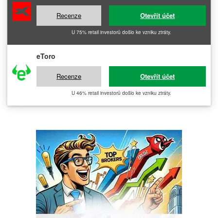
Recenze
Otevřít účet
U 75% retail investorů došlo ke vzniku ztráty.
eToro
Recenze
Otevřít účet
U 46% retail investorů došlo ke vzniku ztráty.