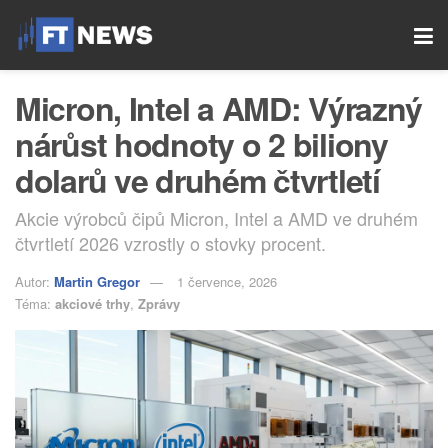
Micron, Intel a AMD: Výrazný
nárůst hodnoty o 2 biliony
dolarů ve druhém čtvrtletí
Akcie výrobců čipů Micron, Intel a AMD ve druhém
čtvrtletí 2026 vzrostly o stovky procent.
Autor:
Martin Gregor
1 července, 2026
Téma:
akciové trhy
,
Zprávy