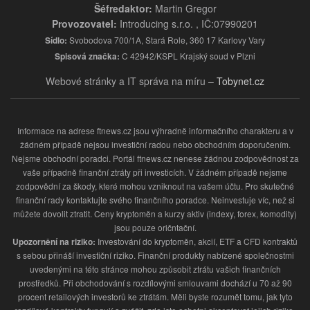
Šéfredaktor:
Martin Gregor
Provozovatel:
Introducing s.r.o. , IČ:07990201
Sídlo:
Svobodova 700/1A, Stará Role, 360 17 Karlovy Vary
Spisová značka:
C 42942/KSPL Krajský soud v Plzni
Webové stránky a IT správa na míru –
Tobynet.cz
Informace na adrese ftnews.cz jsou výhradně informačního charakteru a v
žádném případě nejsou investiční radou nebo obchodním doporučením.
Nejsme obchodní poradci. Portál ftnews.cz nenese žádnou zodpovědnost za
vaše případně finanční ztráty při investicích. V žádném případě nejsme
zodpovědní za škody, které mohou vzniknout na vašem účtu. Pro skutečné
finanční rady kontaktujte svého finančního poradce. Neinvestuje víc, než si
můžete dovolit ztratit. Ceny kryptoměn a kurzy aktiv (indexy, forex, komodity)
jsou pouze oričntační.
Upozornění na riziko:
Investování do kryptoměn, akcií, ETF a CFD kontraktů
s sebou přináší investiční riziko. Finanční produkty nabízené společnostmi
uvedenými na této stránce mohou způsobit ztrátu vašich finančních
prostředků. Při obchodování s rozdílovými smlouvami dochází u 70 až 90
procent retailových investorů ke ztrátám. Měli byste rozumět tomu, jak tyto