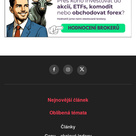
Nejnovější článek
Oblíbená témata
Články
Ceny – akciové indexy