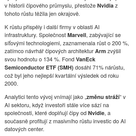
v historii čipového průmyslu, přestože
z
Nvidia
tohoto růstu těžila jen okrajově.
K růstu přispěly i další firmy v oblasti AI
infrastruktury. Společnost
, zabývající se
Marvell
síťovými technologiemi, zaznamenala růst o 200 %,
zatímco návrhář čipových architektur
zvýšil
Arm
svou hodnotu o 134 %. Fond
VanEck
dosáhl 71% nárůstu,
Semiconductor ETF (SMH)
což byl jeho nejlepší kvartální výsledek od roku
2000.
Analytici tento vývoj vnímají jako „
“ v
změnu stráží
AI sektoru, když investoři stále více sází na
společnosti, které doplňují čipy od
, a
Nvidie
současně profitují z masivního růstu investic do AI
datových center.