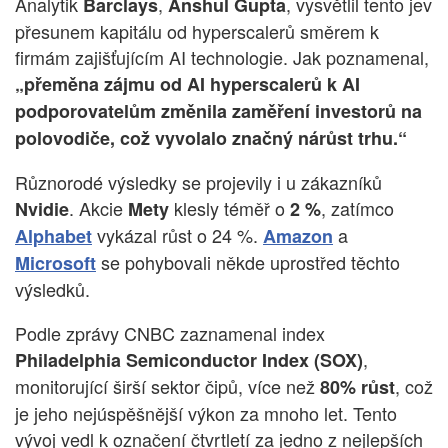
Analytik
,
, vysvětlil tento jev
Barclays
Anshul Gupta
přesunem kapitálu od hyperscalerů směrem k
firmám zajišťujícím AI technologie. Jak poznamenal,
„přeměna zájmu od AI hyperscalerů k AI
podporovatelům změnila zaměření investorů na
polovodiče, což vyvolalo značný nárůst trhu.“
Různorodé výsledky se projevily i u zákazníků
. Akcie
klesly téměř o
, zatímco
Nvidie
Mety
2 %
vykázal růst o 24 %.
a
Alphabet
Amazon
se pohybovali někde uprostřed těchto
Microsoft
výsledků.
Podle zprávy CNBC zaznamenal index
,
Philadelphia Semiconductor Index (SOX)
monitorující širší sektor čipů, více než
, což
80% růst
je jeho nejúspěšnější výkon za mnoho let. Tento
vývoj vedl k označení čtvrtletí za jedno z nejlepších