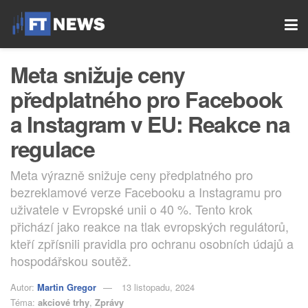
Meta snižuje ceny
předplatného pro Facebook
a Instagram v EU: Reakce na
regulace
Meta výrazně snižuje ceny předplatného pro
bezreklamové verze Facebooku a Instagramu pro
uživatele v Evropské unii o 40 %. Tento krok
přichází jako reakce na tlak evropských regulátorů,
kteří zpřísnili pravidla pro ochranu osobních údajů a
hospodářskou soutěž.
Autor:
Martin Gregor
13 listopadu, 2024
Téma:
akciové trhy
,
Zprávy