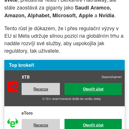
stále zaostává za giganty jako
Saudi Aramco,
a
.
Amazon, Alphabet, Microsoft, Apple
Nvidia
Tento růst je důkazem, že i přes regulační výzvy v
EU si Meta udržuje silnou pozici na globálním trhu a
nadále rozvíjí své služby, aby uspokojila jak
regulátory, tak uživatele.
Top brokeři
XTB
Doporučujeme!
Recenze
Otevřít účet
U 75% retail investorů došlo ke vzniku ztráty.
eToro
Recenze
Otevřít účet