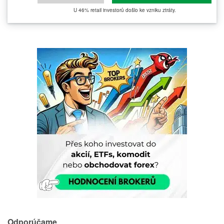
U 46% retail investorů došlo ke vzniku ztráty.
Odporúčame