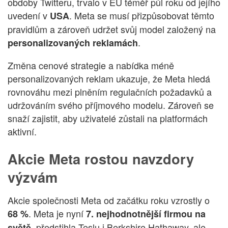
obdoby Twitteru, trvalo v EU téměř půl roku od jejího
uvedení v
. Meta se musí přizpůsobovat těmto
USA
pravidlům a zároveň udržet svůj model založený na
.
personalizovaných reklamách
Změna cenové strategie a nabídka méně
personalizovaných reklam ukazuje, že Meta hledá
rovnováhu mezi plněním regulačních požadavků a
udržováním svého příjmového modelu. Zároveň se
snaží zajistit, aby uživatelé zůstali na platformách
aktivní.
Akcie Meta rostou navzdory
výzvám
Akcie společnosti Meta od začátku roku vzrostly o
. Meta je nyní
68 %
7. nejhodnotnější firmou na
, předstihla Teslu i Berkshire Hathaway, ale
světě