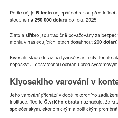
Podle něj je
nejlepší ochranou před inflací
Bitcoin
stoupne na
do roku 2025.
250 000 dolarů
Zlato a stříbro jsou tradičně považovány za bezpečn
mohla v následujících letech dosáhnout
200 dolarů
Kiyosaki klade důraz na fyzické vlastnictví těchto ak
neposkytují dostatečnou ochranu před systémovými 
Kiyosakiho varování v konte
Jeho varování přichází v době rekordního zadlužení
instituce. Teorie
naznačuje, že kri
Čtvrtého obratu
společenským, ekonomickým a politickým proměn