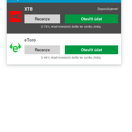
XTB
Doporučujeme!
Recenze
Otevřít účet
U 75% retail investorů došlo ke vzniku ztráty.
eToro
Recenze
Otevřít účet
U 46% retail investorů došlo ke vzniku ztráty.