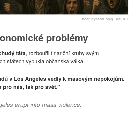
Robert Kiyosaki, zdroj: ChatGPT
ekonomické problémy
, rozbouřil finanční kruhy svým
chudý táta
ých státech vypukla občanská válka.
řadů v Los Angeles vedly k masovým nepokojům.
 pro nás, tak pro svět.”
eles erupt into mass violence.