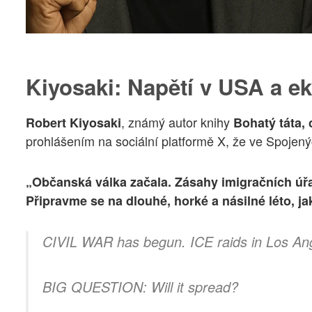
Kiyosaki: Napětí v USA a 
, známý autor knihy
Robert Kiyosaki
Bohatý táta, 
prohlášením na sociální platformě X, že ve Spojen
„Občanská válka začala. Zásahy imigračních ú
Připravme se na dlouhé, horké a násilné léto, jak
CIVIL WAR has begun. ICE raids in Los Ang
BIG QUESTION: Will it spread?