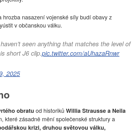
 a hrozba nasazení vojenské síly budí obavy z
yústit v občanskou válku.
I haven’t seen anything that matches the level of
is short J6 clip.
pic.twitter.com/aUhazaRnwr
9, 2025
iho
od historiků
vrtého obratu
Willia Strausse a Neila
ím, které zásadně mění společenské struktury a
odářskou krizi, druhou světovou válku,