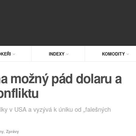
KEŘI
INDEXY
KOMODITY
na možný pád dolaru a
nfliktu
lky v USA a vyzývá k úniku od „falešných
ny
,
Zprávy