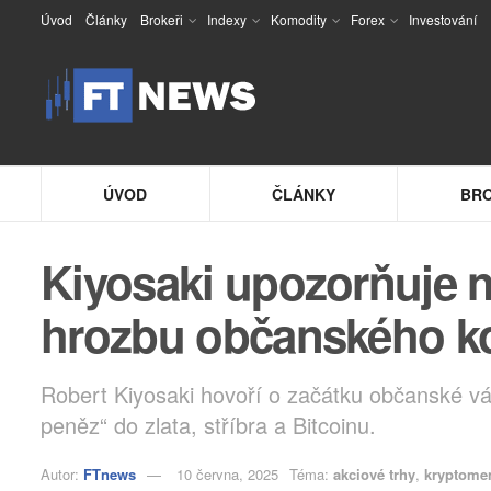
Úvod
Články
Brokeři
Indexy
Komodity
Forex
Investování
ÚVOD
ČLÁNKY
BRO
Kiyosaki upozorňuje 
hrozbu občanského ko
Robert Kiyosaki hovoří o začátku občanské vá
peněz“ do zlata, stříbra a Bitcoinu.
Autor:
FTnews
10 června, 2025
Téma:
akciové trhy
,
kryptome