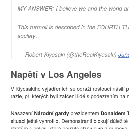
MY ANSWER: I believe we and the world are 
This turmoil is described in the FOURTH T
society…
— Robert Kiyosaki (@theRealKiyosaki)
Jun
Napětí v Los Angeles
V Kiyosakiho vyjádřeních se odráží rostoucí násilí p
razie, při kterých byli zatčeni lidé s podezřením na
Nasazení
prezidentem
Národní gardy
Donaldem 
situaci ještě vyhrotilo. Demonstranti blokují důleži
střetům s policií, která použila slzný plyn a gumové p