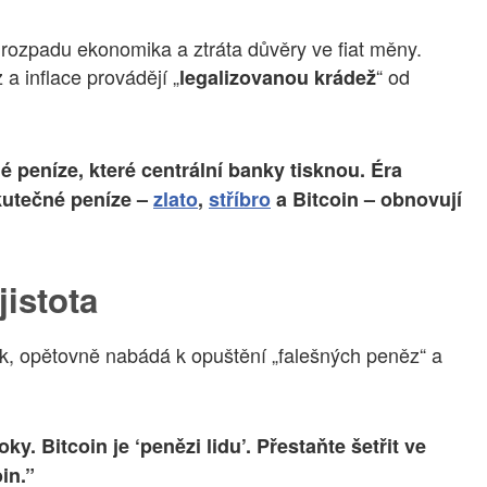
rozpadu ekonomika a ztráta důvěry ve fiat měny.
 a inflace provádějí „
“ od
legalizovanou krádež
né peníze, které centrální banky tisknou. Éra
Skutečné peníze –
zlato
,
stříbro
a Bitcoin – obnovují
jistota
ank, opětovně nabádá k opuštění „falešných peněz“ a
oky. Bitcoin je ‘penězi lidu’. Přestaňte šetřit ve
in.”