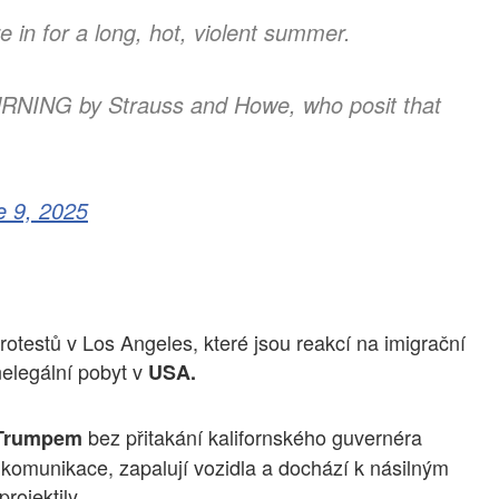
in for a long, hot, violent summer.
URNING by Strauss and Howe, who posit that
e 9, 2025
rotestů v Los Angeles, které jsou reakcí na imigrační
 nelegální pobyt v
USA.
bez přitakání kalifornského guvernéra
Trumpem
té komunikace, zapalují vozidla a dochází k násilným
rojektily.