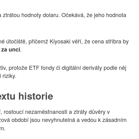
 a ztrátou hodnoty dolaru. Očekává, že jeho hodnota
é útočiště, přičemž Kiyosaki věří, že cena stříbra by
.
 za unci
tiv, protože ETF fondy či digitální deriváty podle něj
riziky.
xtu historie
, rostoucí nezaměstnanosti a ztráty důvěry v
zová období jsou nevyhnutelná a vedou k zásadním
ám.