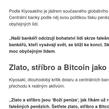
Podle Kiyosakiho je jádrem současného globálního 
Centrální banky podle něj svou politikou tisku peněz
obyčejných lidí.
„Naši bankéři odcizují bohatství lidí skrze faleš
bankéřů, kteří vysávají svět, se blíží ke konci. 
.
moc obyčejným lidem
Zlato, stříbro a Bitcoin jako 
Kiyosaki, dlouhodobý kritik dolaru a centrálních b
přechodu k reálným aktivům.
„Zlato a stříbro jsou ‘Boží peníze’, jak říkám už r
falešných penězích. Šetřete zlato, stříbro a Bitco