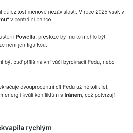
il důležitost měnové nezávislosti. V roce 2025 však v
“ v centrální bance.
imu
uštění
, přestože by mu to mohlo být
Powella
že není jen figurkou.
 být buď příliš naivní vůči byrokracii Fedu, nebo
kračuje dvouprocentní cíl Fedu už několik let,
 energií kvůli konfliktům s
, což potvrzují
Iránem