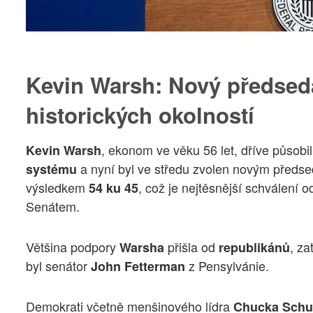
Kevin Warsh: Nový předsed
historických okolností
, ekonom ve věku 56 let, dříve působi
Kevin Warsh
a nyní byl ve středu zvolen novým předs
systému
výsledkem
, což je nejtěsnější schválení 
54 ku 45
Senátem.
Většina podpory
přišla od
, za
Warsha
republikánů
byl senátor
z Pensylvánie.
John Fetterman
Demokrati včetně menšinového lídra
Chucka Sch