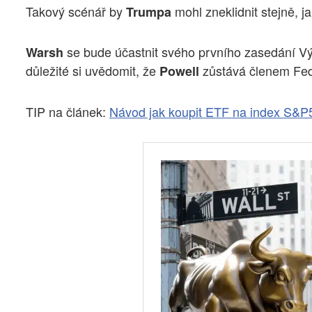
Takový scénář by
mohl zneklidnit stejně, 
Trumpa
se bude účastnit svého prvního zasedání Výb
Warsh
důležité si uvědomit, že
zůstává členem Fed
Powell
TIP na článek:
Návod jak koupit ETF na index S&P