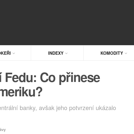
KEŘI
INDEXY
KOMODITY
í Fedu: Co přinese
meriku?
trální banky, avšak jeho potvrzení ukázalo
.
ávy