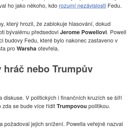
al ho jako někoho, kdo
rozumí nezávislosti
Fedu.
y, který hrozil, že zablokuje hlasování, dokud
roti bývalému předsedovi
. Powell
Jerome Powellovi
ukci budovy Fedu, které bylo nakonec zastaveno v
sta pro
otevřela.
Warsha
ý hráč nebo Trumpův
a diskuse. V politických i finančních kruzích se šíří
 zda se bude více řídit
politikou.
Trumpovou
 požadoval jejich snížení. Powella veřejně nazval