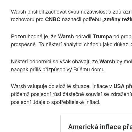
Warsh přislíbil zachovat svou nezávislost a zdůrazn
rozhovoru pro
naznačil potřebu „
CNBC
změny rež
Pozoruhodné je, že
odradil
od prop
Warsh
Trumpa
prospěšné. To někteří analytici chápou jako důkaz, 
Někteří odborníci se však obávají, že
by mohl
Warsh
naopak příliš přizpůsobivý Bílému domu.
Warsh vstupuje do složité situace. Inflace v
pře
USA
přičemž poslední růst částečně souvisí se zdražením
poslední údaje o spotřebitelské inflaci.