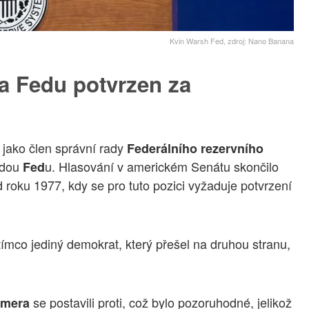
Kvin Warsh Fed, zdroj: Nano Banana
a Fedu potvrzen za
l jako člen správní rady
Federálního rezervního
edou
u. Hlasování v americkém Senátu skončilo
Fed
od roku 1977, kdy se pro tuto pozici vyžaduje potvrzení
tímco jediný demokrat, který přešel na druhou stranu,
se postavili proti, což bylo pozoruhodné, jelikož
umera