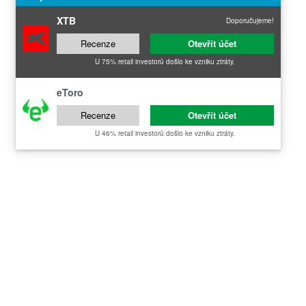
XTB
Doporučujeme!
Recenze
Otevřít účet
U 75% retail investorů došlo ke vzniku ztráty.
eToro
Recenze
Otevřít účet
U 46% retail investorů došlo ke vzniku ztráty.