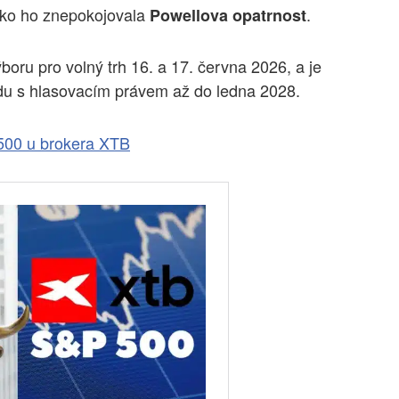
jako ho znepokojovala
.
Powellova
opatrnost
oru pro volný trh 16. a 17. června 2026, a je
u s hlasovacím právem až do ledna 2028.
500 u brokera XTB