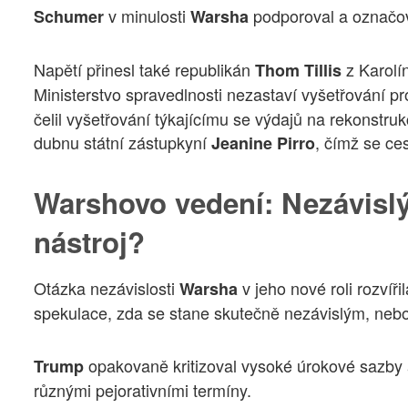
v minulosti
podporoval a označov
Schumer
Warsha
Napětí přinesl také republikán
z Karolín
Thom Tillis
Ministerstvo spravedlnosti nezastaví vyšetřování p
čelil vyšetřování týkajícímu se výdajů na rekonstr
dubnu státní zástupkyní
, čímž se ce
Jeanine Pirro
Warshovo vedení: Nezávisl
nástroj?
Otázka nezávislosti
v jeho nové roli rozvířil
Warsha
spekulace, zda se stane skutečně nezávislým, nebo
opakovaně kritizoval vysoké úrokové sazby a
Trump
různými pejorativními termíny.