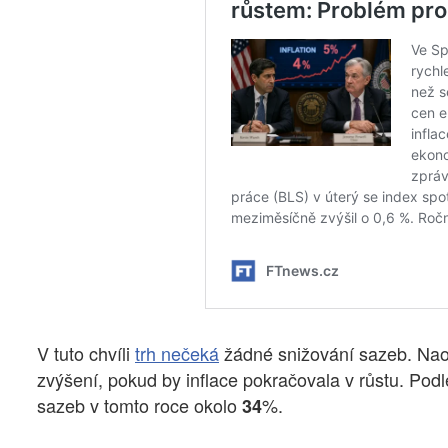
V tuto chvíli
trh nečeká
žádné snižování sazeb. Naopa
zvýšení, pokud by inflace pokračovala v růstu. Po
sazeb v tomto roce okolo
%.
34