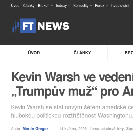
Úvod
Články
Brokeři
Indexy
Komodity
Forex
Investování
ÚVOD
ČLÁNKY
BRO
Kevin Warsh ve veden
„Trumpův muž“ pro A
Kevin Warsh se stal novým šéfem americké cen
hlubokou politickou roztříštěnost Washingtonu
Autor:
Martin Gregor
14 května, 2026
Téma:
akciové trhy
,
Zpr