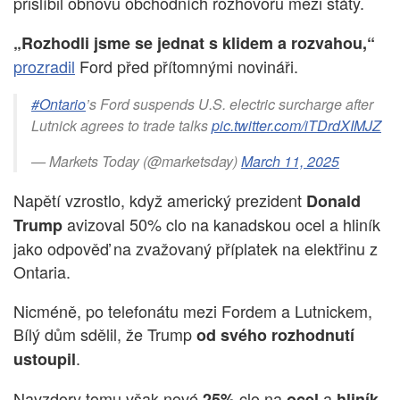
přislíbil obnovu obchodních rozhovorů mezi státy.
„Rozhodli jsme se jednat s klidem a rozvahou,“
prozradil
Ford před přítomnými novináři.
#Ontario
’s Ford suspends U.S. electric surcharge after
Lutnick agrees to trade talks
pic.twitter.com/iTDrdXIMJZ
— Markets Today (@marketsday)
March 11, 2025
Napětí vzrostlo, když americký prezident
Donald
avizoval 50% clo na kanadskou ocel a hliník
Trump
jako odpověď na zvažovaný příplatek na elektřinu z
Ontaria.
Nicméně, po telefonátu mezi Fordem a Lutnickem,
Bílý dům sdělil, že Trump
od svého rozhodnutí
.
ustoupil
Navzdory tomu však nové
clo na
a
25%
ocel
hliník