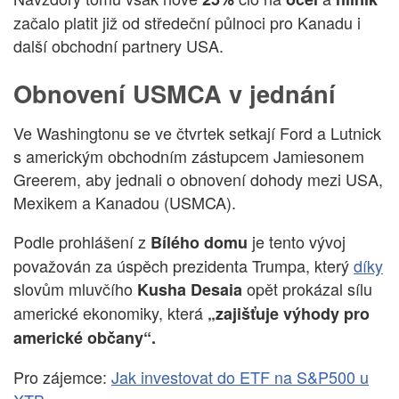
začalo platit již od středeční půlnoci pro Kanadu i
další obchodní partnery USA.
Obnovení USMCA v jednání
Ve Washingtonu se ve čtvrtek setkají Ford a Lutnick
s americkým obchodním zástupcem Jamiesonem
Greerem, aby jednali o obnovení dohody mezi USA,
Mexikem a Kanadou (USMCA).
Podle prohlášení z
je tento vývoj
Bílého domu
považován za úspěch prezidenta Trumpa, který
díky
slovům mluvčího
opět prokázal sílu
Kusha Desaia
americké ekonomiky, která
„zajišťuje výhody pro
americké občany“.
Pro zájemce:
Jak investovat do ETF na S&P500 u