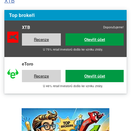
XTB
Top brokeři
XTB
Doporučujeme!
Recenze
Otevřít účet
U 75% retail investorů došlo ke vzniku ztráty.
eToro
Recenze
Otevřít účet
U 46% retail investorů došlo ke vzniku ztráty.