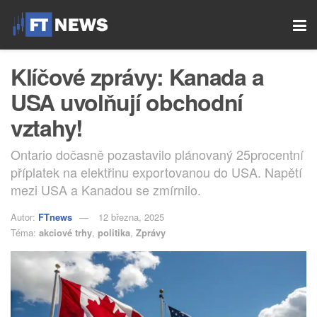
Klíčové zprávy: Kanada a
USA uvolňují obchodní
vztahy!
Ontario dočasně pozastavilo plánovaný 25procentní
příplatek na elektřinu exportovanou do USA. Napětí
mezi USA a Kanadou se zmírnilo.
Autor:
FTnews
12 března, 2025
Téma:
akciové trhy
,
politika
,
Zprávy