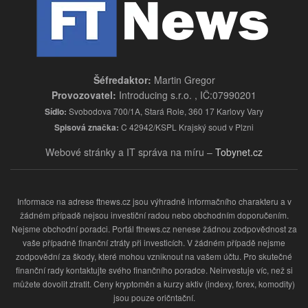
Šéfredaktor:
Martin Gregor
Provozovatel:
Introducing s.r.o. , IČ:07990201
Sídlo:
Svobodova 700/1A, Stará Role, 360 17 Karlovy Vary
Spisová značka:
C 42942/KSPL Krajský soud v Plzni
Webové stránky a IT správa na míru –
Tobynet.cz
Informace na adrese ftnews.cz jsou výhradně informačního charakteru a v
žádném případě nejsou investiční radou nebo obchodním doporučením.
Nejsme obchodní poradci. Portál ftnews.cz nenese žádnou zodpovědnost za
vaše případně finanční ztráty při investicích. V žádném případě nejsme
zodpovědní za škody, které mohou vzniknout na vašem účtu. Pro skutečné
finanční rady kontaktujte svého finančního poradce. Neinvestuje víc, než si
můžete dovolit ztratit. Ceny kryptoměn a kurzy aktiv (indexy, forex, komodity)
jsou pouze oričntační.