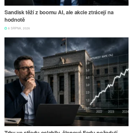
Sandisk těží z boomu AI, ale akcie ztrácejí na
hodnotě
6 SRPNA, 2026
Trhy ve středu oslabily, členové Fedu požadují