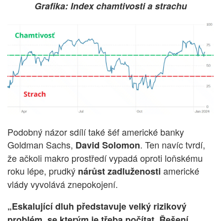
Grafika: Index chamtivosti a strachu
Podobný názor sdílí také šéf americké banky
Goldman Sachs,
. Ten navíc tvrdí,
David Solomon
že ačkoli makro prostředí vypadá oproti loňskému
roku lépe, prudký
americké
nárůst zadluženosti
vlády vyvolává znepokojení.
„Eskalující dluh představuje velký rizikový
problém, se kterým je třeba počítat. Řešení