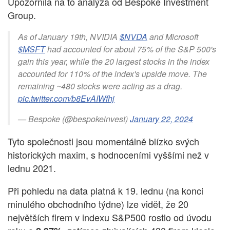
Upozornila na to analýza od Bespoke Investment
Group.
As of January 19th, NVIDIA
$NVDA
and Microsoft
$MSFT
had accounted for about 75% of the S&P 500's
gain this year, while the 20 largest stocks in the index
accounted for 110% of the index's upside move. The
remaining ~480 stocks were acting as a drag.
pic.twitter.com/b8EvAIWfhj
— Bespoke (@bespokeinvest)
January 22, 2024
Tyto společnosti jsou momentálně blízko svých
historických maxim, s hodnoceními vyššími než v
lednu 2021.
Při pohledu na data platná k 19. lednu (na konci
minulého obchodního týdne) lze vidět, že 20
největších firem v indexu S&P500 rostlo od úvodu