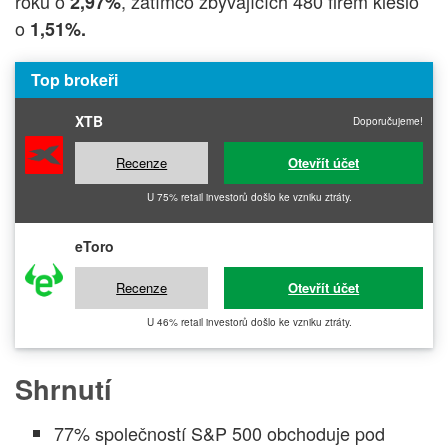
roku o
, zatímco zbývajících 480 firem kleslo
2,97%
o
1,51%.
Top brokeři
XTB
Doporučujeme!
Recenze
Otevřít účet
U 75% retail investorů došlo ke vzniku ztráty.
eToro
Recenze
Otevřít účet
U 46% retail investorů došlo ke vzniku ztráty.
Shrnutí
77% společností S&P 500 obchoduje pod