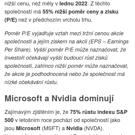
nižší cenu, než měly v
. Z těchto
lednu 2022
společností má
55% nižší poměr ceny a zisku
než v předchozím vrcholu trhu.
(P/E)
Poměr P/E vyjadřuje vztah mezi tržní cenou akcie
společnosti a jejím ziskem na akcii (EPS – Earnings
Per Share). Vyšší poměr P/E může naznačovat, že
investoři očekávají vyšší budoucí růst zisků
společnosti, zatímco nižší poměr může naznačovat,
že akcie je podhodnocená nebo že společnost má
nízké očekávání růstu.
Microsoft a Nvidia dominují
Zajímavým zjištěním je, že
75% růstu indexu S&P
v letošním roce pochází od společností jako
500
jsou
(MSFT) a
(NVDA).
Microsoft
Nvidia