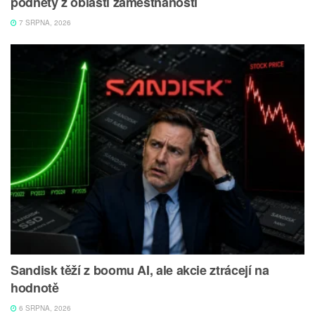
podněty z oblasti zaměstnanosti
7 SRPNA, 2026
Sandisk těží z boomu AI, ale akcie ztrácejí na
hodnotě
6 SRPNA, 2026