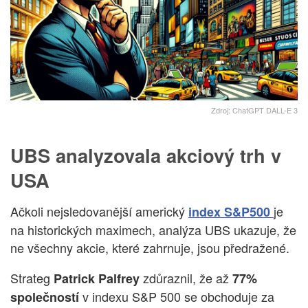
Zdroj: ChatGPT DALL-E 3
UBS analyzovala akciový trh v
USA
Ačkoli nejsledovanější americký
je
index S&P500
na historických maximech, analýza UBS ukazuje, že
ne všechny akcie, které zahrnuje, jsou předražené.
Strateg
zdůraznil, že až
Patrick Palfrey
77%
v indexu S&P 500 se obchoduje za
společností