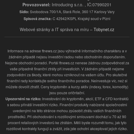
Provozovatel:
Introducing s.r.o. , IČ:07990201
Sídlo:
Svobodova 700/1A, Stará Role, 360 17 Karlovy Vary
Spisová značka:
C 42942/KSPL Krajský soud v Plzni
Webové stránky a IT správa na míru –
Tobynet.cz
Informace na adrese ftnews.cz jsou výhradně informačního charakteru a v
žádném případě nejsou investiční radou nebo obchodním doporučením.
Nejsme obchodní poradci. Portál ftnews.cz nenese žádnou zodpovědnost za
vaše případně finanční ztráty při investicích. V žádném případě nejsme
zodpovědní za škody, které mohou vzniknout na vašem účtu. Pro skutečné
finanční rady kontaktujte svého finančního poradce. Neinvestuje víc, než si
můžete dovolit ztratit. Ceny kryptoměn a kurzy aktiv (indexy, forex, komodity)
jsou pouze oričntační.
Upozornění na riziko:
Investování do kryptoměn, akcií, ETF a CFD kontraktů
s sebou přináší investiční riziko. Finanční produkty nabízené společnostmi
uvedenými na této stránce mohou způsobit ztrátu vašich finančních
prostředků. Při obchodování s rozdílovými smlouvami dochází u 70 až 90
procent retailových investorů ke ztrátám. Měli byste rozumět tomu, jak tyto
rozdílové kontrakty fungují a zvážit, zda jste ochotni akceptovat jejich riziko.