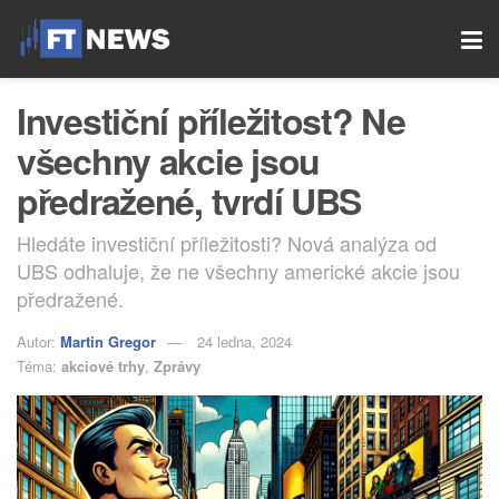
Investiční příležitost? Ne
všechny akcie jsou
předražené, tvrdí UBS
Hledáte investiční příležitosti? Nová analýza od
UBS odhaluje, že ne všechny americké akcie jsou
předražené.
Autor:
Martin Gregor
24 ledna, 2024
Téma:
akciové trhy
,
Zprávy