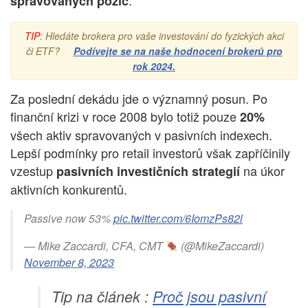
spravovaných pozic
TIP
: Hledáte brokera pro vaše investování do fyzických akci
či ETF?
Podívejte se na naše hodnocení brokerů pro
rok 2024.
Za poslední dekádu jde o významný posun. Po
finanční krizi v roce 2008 bylo totiž pouze
20%
všech aktiv spravovaných v pasivních indexech.
Lepší podmínky pro retail investorů však zapříčinily
vzestup
na úkor
pasivních investičních strategií
aktivních konkurentů.
Passive now 53%
pic.twitter.com/6IomzPs82l
— Mike Zaccardi, CFA, CMT
(@MikeZaccardi)
November 8, 2023
Tip na článek :
Proč jsou pasivní