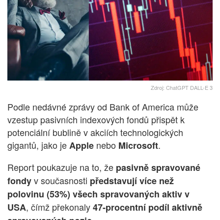
Zdroj: ChatGPT DALL-E 3
Podle nedávné zprávy od Bank of America může
vzestup pasivních indexových fondů přispět k
potenciální bublině v akciích technologických
gigantů, jako je
nebo
.
Apple
Microsoft
Report poukazuje na to, že
pasivně spravované
v současnosti
fondy
představují více než
polovinu (53%) všech spravovaných aktiv v
, čímž překonaly
USA
47-procentní podíl
aktivně
.