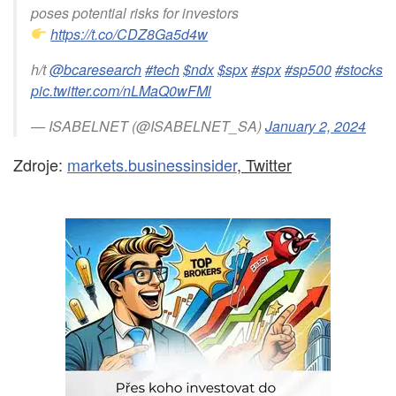
poses potential risks for investors
https://t.co/CDZ8Ga5d4w
h/t
@bcaresearch
#tech
$ndx
$spx
#spx
#sp500
#stocks
pic.twitter.com/nLMaQ0wFMl
— ISABELNET (@ISABELNET_SA)
January 2, 2024
Zdroje:
markets.businessinsider
, Twitter