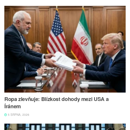
Ropa zlevňuje: Blízkost dohody mezi USA a
Íránem
5 SRPNA, 2026