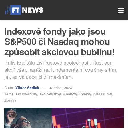
Indexové fondy jako jsou
S&P500 či Nasdaq mohou
způsobit akciovou bublinu!
Příliv kapitálu živí růstové společnosti. Růst cen
akcií však naráží na fundamentální extrémy s tím,
jak se valuace blíží maximům.
Autor:
Viktor Sedlak
4 ledna, 2024
Téma:
akciové trhy
,
akciové trhy
,
Analýzy
,
indexy
,
prieskumy
,
Zprávy