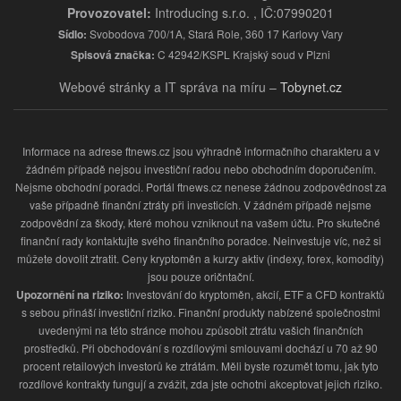
Provozovatel:
Introducing s.r.o. , IČ:07990201
Sídlo:
Svobodova 700/1A, Stará Role, 360 17 Karlovy Vary
Spisová značka:
C 42942/KSPL Krajský soud v Plzni
Webové stránky a IT správa na míru –
Tobynet.cz
Informace na adrese ftnews.cz jsou výhradně informačního charakteru a v
žádném případě nejsou investiční radou nebo obchodním doporučením.
Nejsme obchodní poradci. Portál ftnews.cz nenese žádnou zodpovědnost za
vaše případně finanční ztráty při investicích. V žádném případě nejsme
zodpovědní za škody, které mohou vzniknout na vašem účtu. Pro skutečné
finanční rady kontaktujte svého finančního poradce. Neinvestuje víc, než si
můžete dovolit ztratit. Ceny kryptoměn a kurzy aktiv (indexy, forex, komodity)
jsou pouze oričntační.
Upozornění na riziko:
Investování do kryptoměn, akcií, ETF a CFD kontraktů
s sebou přináší investiční riziko. Finanční produkty nabízené společnostmi
uvedenými na této stránce mohou způsobit ztrátu vašich finančních
prostředků. Při obchodování s rozdílovými smlouvami dochází u 70 až 90
procent retailových investorů ke ztrátám. Měli byste rozumět tomu, jak tyto
rozdílové kontrakty fungují a zvážit, zda jste ochotni akceptovat jejich riziko.