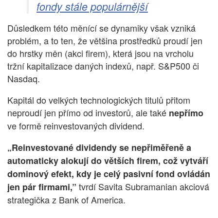
fondy stále populárnější
Důsledkem této měnící se dynamiky však vzniká
problém, a to ten, že většina prostředků proudí jen
do hrstky měn (akci firem), která jsou na vrcholu
tržní kapitalizace daných indexů, např. S&P500 či
Nasdaq.
Kapitál do velkých technologických titulů přitom
neproudí jen přímo od investorů, ale také
nepřímo
ve formě reinvestovaných dividend.
„Reinvestované dividendy se nepřiměřeně a
automaticky alokují do větších firem, což vytváří
dominový efekt, kdy je celý pasivní fond ovládán
tvrdí Savita Subramanian akciová
jen pár firmami,”
strategička z Bank of America.