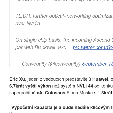
TL;DR: further optical+networking optimizatio
over Nvidia.
On single chip basis, the incoming Ascend 9
par with Blackwell. 970…
pic.twitter.com/G
— Convequity (@convequity)
September 18
, jeden z vedoucích představitelů
, 
Eric Xu
Huawei
než systém
od konku
6,7krát vyšší výkon
NVL144
superpočítač
Elona Muska s 1
xAI Colossus
,3krá
„Výpočetní kapacita je a bude nadále klíčovým f