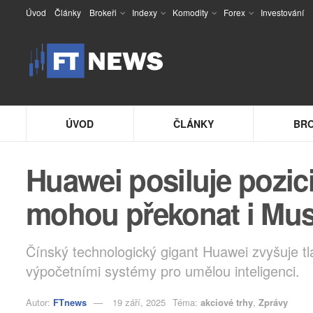
Úvod
Články
Brokeři
Indexy
Komodity
Forex
Investování
ÚVOD
ČLÁNKY
BRO
Huawei posiluje pozic
mohou překonat i Mus
Čínský technologický gigant Huawei zvyšuje tl
výpočetními systémy pro umělou inteligenci.
Autor:
FTnews
19 září, 2025
Téma:
akciové trhy
,
Zprávy