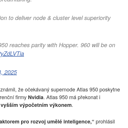
n to deliver node & cluster level superiority
50 reaches parity with Hopper. 960 will be on
2yZdLVTia
, 2025
oznámil, že očekávaný supernode Atlas 950 poskytne
renční firmy
. Atlas 950 má překonat i
Nvidia
.
t vyšším výpočetním výkonem
prohlásil
aktorem pro rozvoj umělé inteligence,“