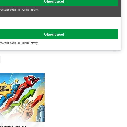
Otevřít účet
vestorů došlo ke vzniku ztráty.
Otevřít účet
vestorů došlo ke vzniku ztráty.