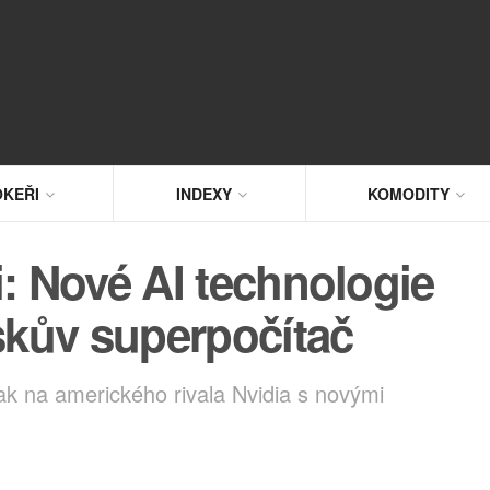
KEŘI
INDEXY
KOMODITY
i: Nové AI technologie
kův superpočítač
ak na amerického rivala Nvidia s novými