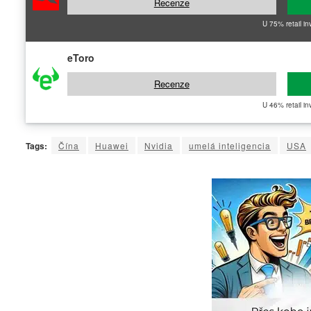
Recenze
U 75% retail in
eToro
Recenze
U 46% retail in
Tags:
Čína
Huawei
Nvidia
umelá inteligencia
USA