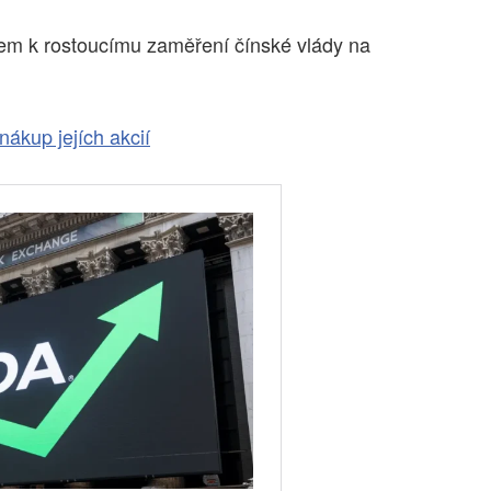
dem k rostoucímu zaměření čínské vlády na
nákup jejích akcií