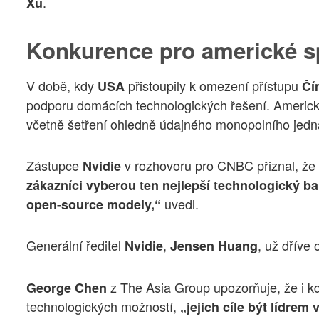
.
Xu
Konkurence pro americké sp
V době, kdy
přistoupily k omezení přístupu
USA
Čí
podporu domácích technologických řešení. Americ
včetně šetření ohledně údajného monopolního jedn
Zástupce
v rozhovoru pro CNBC přiznal, ž
Nvidie
zákazníci vyberou ten nejlepší technologický ba
uvedl.
open-source modely,“
Generální ředitel
,
, už dříve 
Nvidie
Jensen Huang
z The Asia Group upozorňuje, že i 
George Chen
technologických možností,
„jejich cíle být lídrem