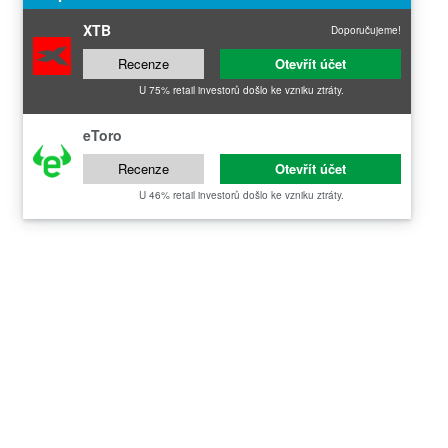
XTB
Doporučujeme!
Recenze
Otevřít účet
U 75% retail investorů došlo ke vzniku ztráty.
eToro
Recenze
Otevřít účet
U 46% retail investorů došlo ke vzniku ztráty.