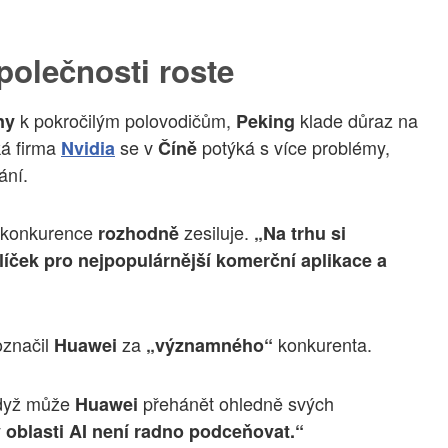
olečnosti roste
k pokročilým polovodičům,
klade důraz na
ny
Peking
ká firma
se v
potýká s více problémy,
Nvidia
Číně
ání.
e konkurence
zesiluje.
rozhodně
„Na trhu si
líček pro nejpopulárnější komerční aplikace a
označil
za
konkurenta.
Huawei
„významného“
když může
přehánět ohledně svých
Huawei
 v oblasti AI není radno podceňovat.“