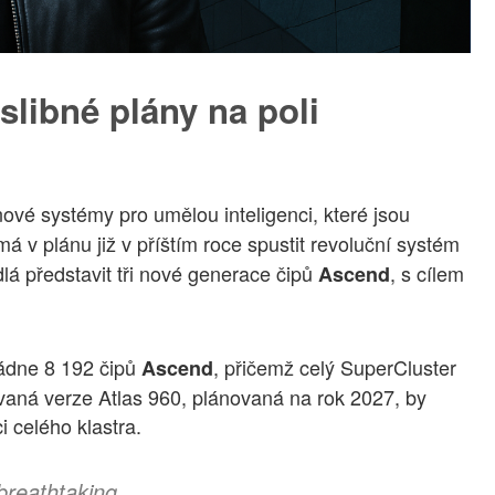
slibné plány na poli
 nové systémy pro umělou inteligenci, které jsou
má v plánu již v příštím roce spustit revoluční systém
lá představit tři nové generace čipů
, s cílem
Ascend
ádne 8 192 čipů
, přičemž celý SuperCluster
Ascend
vaná verze Atlas 960, plánovaná na rok 2027, by
 celého klastra.
breathtaking.