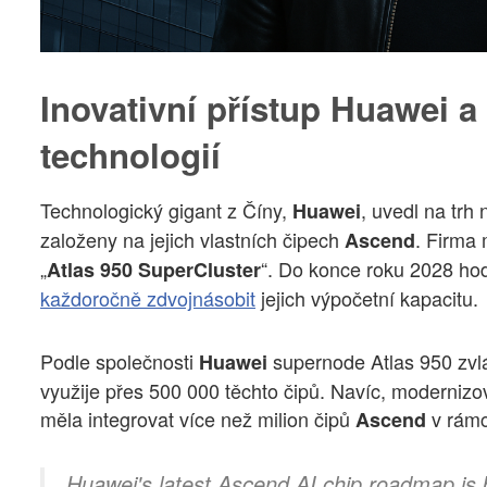
Inovativní přístup Huawei a 
technologií
Technologický gigant z Číny,
, uvedl na trh
Huawei
založeny na jejich vlastních čipech
. Firma 
Ascend
„
“. Do konce roku 2028 hod
Atlas 950 SuperCluster
každoročně zdvojnásobit
jejich výpočetní kapacitu.
Podle společnosti
supernode Atlas 950 zvl
Huawei
využije přes 500 000 těchto čipů. Navíc, modernizo
měla integrovat více než milion čipů
v rámci
Ascend
Huawei's latest Ascend AI chip roadmap is 