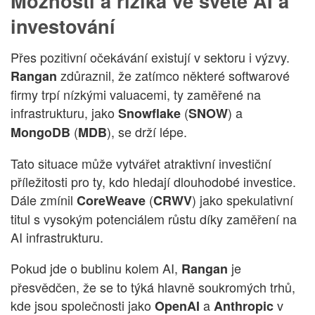
Možnosti a rizika ve světě AI a
investování
Přes pozitivní očekávání existují v sektoru i výzvy.
zdůraznil, že zatímco některé softwarové
Rangan
firmy trpí nízkými valuacemi, ty zaměřené na
infrastrukturu, jako
(
) a
Snowflake
SNOW
(
), se drží lépe.
MongoDB
MDB
Tato situace může vytvářet atraktivní investiční
příležitosti pro ty, kdo hledají dlouhodobé investice.
Dále zmínil
(
) jako spekulativní
CoreWeave
CRWV
titul s vysokým potenciálem růstu díky zaměření na
AI infrastrukturu.
Pokud jde o bublinu kolem AI,
je
Rangan
přesvědčen, že se to týká hlavně soukromých trhů,
kde jsou společnosti jako
a
v
OpenAI
Anthropic