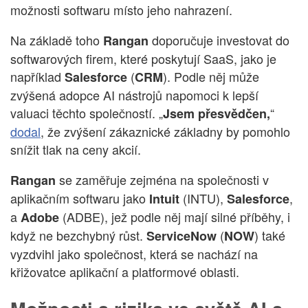
možnosti softwaru místo jeho nahrazení.
Na základě toho
doporučuje investovat do
Rangan
softwarových firem, které poskytují SaaS, jako je
například
(
). Podle něj může
Salesforce
CRM
zvýšená adopce AI nástrojů napomoci k lepší
valuaci těchto společností. „
“
Jsem přesvědčen,
dodal
, že zvýšení zákaznické základny by pomohlo
snížit tlak na ceny akcií.
se zaměřuje zejména na společnosti v
Rangan
aplikačním softwaru jako
(INTU),
,
Intuit
Salesforce
a
(ADBE), jež podle něj mají silné příběhy, i
Adobe
když ne bezchybný růst.
(
) také
ServiceNow
NOW
vyzdvihl jako společnost, která se nachází na
křižovatce aplikační a platformové oblasti.