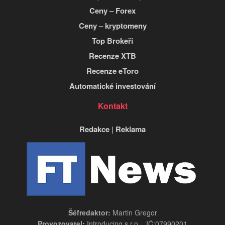
Ceny – Forex
Ceny – kryptomeny
Top Brokeři
Recenze XTB
Recenze eToro
Automatické investování
Kontakt
Redakce
|
Reklama
Šéfredaktor:
Martin Gregor
Provozovatel:
Introducing s.r.o. , IČ:07990201