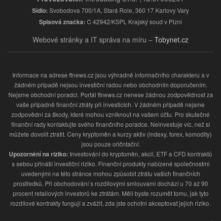
Sídlo:
Svobodova 700/1A, Stará Role, 360 17 Karlovy Vary
Spisová značka:
C 42942/KSPL Krajský soud v Plzni
Webové stránky a IT správa na míru –
Tobynet.cz
Informace na adrese ftnews.cz jsou výhradně informačního charakteru a v
žádném případě nejsou investiční radou nebo obchodním doporučením.
Nejsme obchodní poradci. Portál ftnews.cz nenese žádnou zodpovědnost za
vaše případně finanční ztráty při investicích. V žádném případě nejsme
zodpovědní za škody, které mohou vzniknout na vašem účtu. Pro skutečné
finanční rady kontaktujte svého finančního poradce. Neinvestuje víc, než si
můžete dovolit ztratit. Ceny kryptoměn a kurzy aktiv (indexy, forex, komodity)
jsou pouze oričntační.
Upozornění na riziko:
Investování do kryptoměn, akcií, ETF a CFD kontraktů
s sebou přináší investiční riziko. Finanční produkty nabízené společnostmi
uvedenými na této stránce mohou způsobit ztrátu vašich finančních
prostředků. Při obchodování s rozdílovými smlouvami dochází u 70 až 90
procent retailových investorů ke ztrátám. Měli byste rozumět tomu, jak tyto
rozdílové kontrakty fungují a zvážit, zda jste ochotni akceptovat jejich riziko.