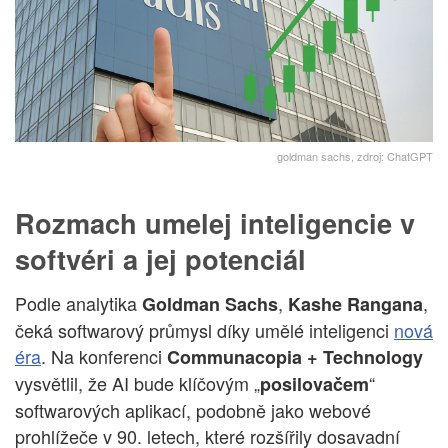
goldman sachs, zdroj: ChatGPT
Rozmach umelej inteligencie v
softvéri a jej potenciál
Podle analytika
,
,
Goldman Sachs
Kashe Rangana
čeká softwarový průmysl díky umělé inteligenci
nová
éra
. Na konferenci
Communacopia + Technology
vysvětlil, že AI bude klíčovým „
“
posilovačem
softwarových aplikací, podobně jako webové
prohlížeče v 90. letech, které rozšířily dosavadní