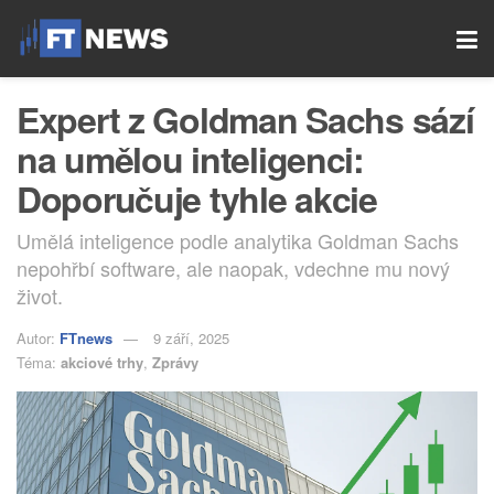
Expert z Goldman Sachs sází
na umělou inteligenci:
Doporučuje tyhle akcie
Umělá inteligence podle analytika Goldman Sachs
nepohřbí software, ale naopak, vdechne mu nový
život.
Autor:
FTnews
9 září, 2025
Téma:
akciové trhy
,
Zprávy