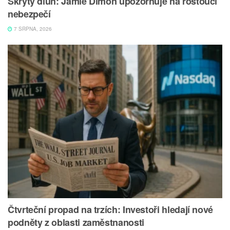
Skrytý dluh: Jamie Dimon upozorňuje na rostoucí
nebezpečí
7 SRPNA, 2026
Čtvrteční propad na trzích: Investoři hledají nové
podněty z oblasti zaměstnanosti