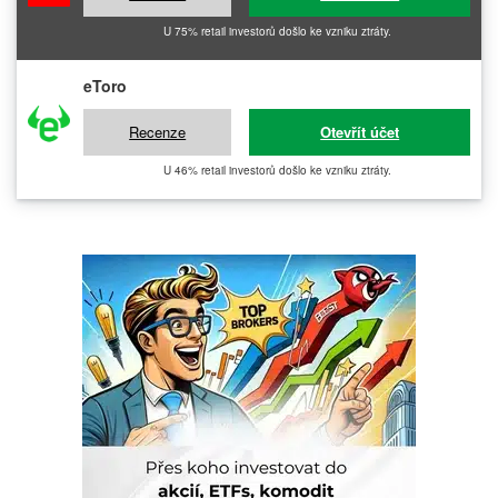
U 75% retail investorů došlo ke vzniku ztráty.
eToro
Recenze
Otevřít účet
U 46% retail investorů došlo ke vzniku ztráty.