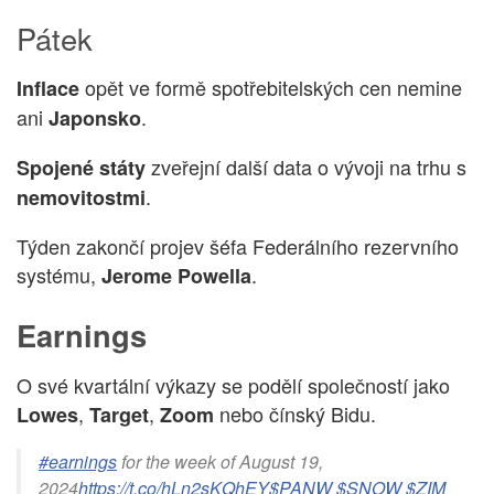
Pátek
opět ve formě spotřebitelských cen nemine
Inflace
ani
.
Japonsko
zveřejní další data o vývoji na trhu s
Spojené státy
.
nemovitostmi
Týden zakončí projev šéfa Federálního rezervního
systému,
.
Jerome Powella
Earnings
O své kvartální výkazy se podělí společností jako
,
,
nebo čínský Bidu.
Lowes
Target
Zoom
#earnings
for the week of August 19,
2024
https://t.co/hLn2sKQhEY
$PANW
$SNOW
$ZIM