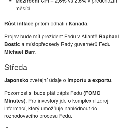
–
vs
v předchozím
Meziroční CPI
2,6%
2,5%
měsíci
přitom odhalí i
.
Růst inflace
Kanada
Projev bude mít prezident Fedu v Atlantě
Raphael
a místopředsedy Rady guvernérů Fedu
Bostic
.
Michael Barr
Středa
zveřejní údaje o
.
Japonsko
importu a exportu
Pozornost si bude ptát zápis Fedu
(FOMC
. Pro investory jde o komplexní zdroj
Minutes)
informací, který umožňuje nahlédnout do
rozhodovacího procesu Fedu.