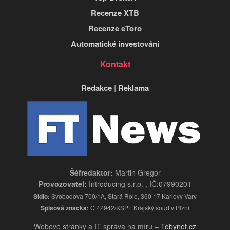
Recenze XTB
Recenze eToro
Automatické investování
Kontakt
Redakce
|
Reklama
Šéfredaktor:
Martin Gregor
Provozovatel:
Introducing s.r.o. , IČ:07990201
Sídlo:
Svobodova 700/1A, Stará Role, 360 17 Karlovy Vary
Spisová značka:
C 42942/KSPL Krajský soud v Plzni
Webové stránky a IT správa na míru –
Tobynet.cz