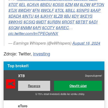
$TGT
$EL
$CAVA
$BIDU
$OSIS
$ZM
$M
$LOW
$PTON
$TJX
$WDAY
$FN
$WOLF
$TOL
$BILL
$SNPS
$AAP
$DADA
$INTU
$A
$JKHY
$LZB
$BJ
$DY
$KEYS
$WKHS
$CSIQ
$MDT
$URBN
$ROST
$BTBT
$ADI
$SQM
$NMM
$API
$COTY
$AREC
…
pic.twitter.com/tmTPEOghNX
— Earnings Whispers (@eWhispers)
August 16, 2024
Zdroje: Twitter,
investing
Top brokeři
XTB
Doporučujeme!
Recenze
Otevřít účet
U 75% retail investorů došlo ke vzniku ztráty.
eToro