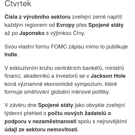
Čtvrtek
zveřejní země napříč
Čísla z výrobního sektoru
každým regionem od
přes
Evropy
Spojené státy
až po
s výjimkou Číny.
Japonsko
Svou vlastní formu FOMC zápisu mimo to publikuje
.
Indie
V exkluzivním kruhu centrálních bankéřů, ministrů
financí, akademiků a investorů se v
Jackson Hole
koná významné ekonomické sympozium, které
formuje směřování globální měnové politiky.
V závěru dne
jako obvykle zveřejní
Spojené státy
týdenní přehled o
počtu nových žadatelů o
spolu s nejnovějšími
podporu v nezaměstnanosti
.
údaji ze sektoru nemovitostí