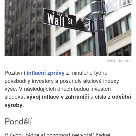
Zdroj : Unsplash
Pozitivní
z minulého týdne
inflační zprávy
povzbudily investory a posunuly akciové indexy
výše. V následujících dnech budou investoři
sledovat
a čísla z
vývoj inflace v zahraničí
odvětví
.
výroby
Pondělí
V úvodu týdne si pozornost nevyptají žádné