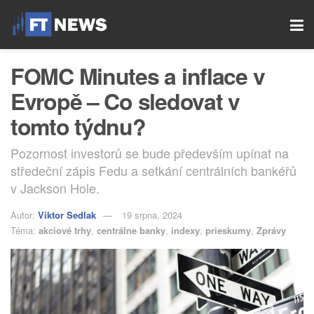
FOMC Minutes a inflace v
Evropě – Co sledovat v
tomto týdnu?
Pozornost investorů se bude především upínat na
středeční zápis Fedu a setkání centrálních bankéřů
v Jackson Hole.
Autor:
Viktor Sedlak
19 srpna, 2024
Téma:
akciové trhy
,
centrálne banky
,
indexy
,
prieskumy
,
Zprávy