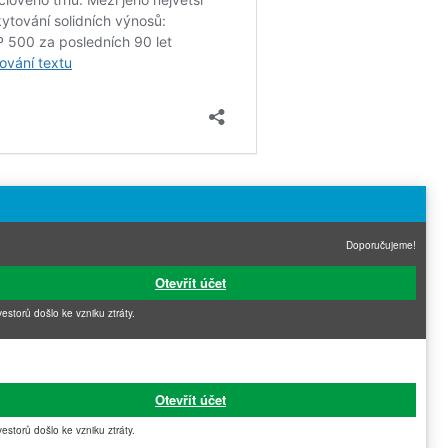
Doporučujeme!
Otevřít účet
vestorů došlo ke vzniku ztráty.
Otevřít účet
vestorů došlo ke vzniku ztráty.