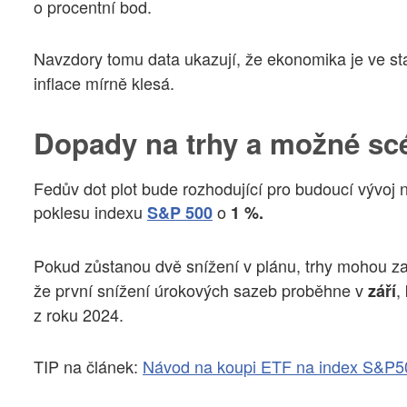
o procentní bod.
Navzdory tomu data ukazují, že ekonomika je ve st
inflace mírně klesá.
Dopady na trhy a možné sc
Fedův dot plot bude rozhodující pro budoucí vývoj 
poklesu indexu
o
S&P 500
1 %.
Pokud zůstanou dvě snížení v plánu, trhy mohou z
že první snížení úrokových sazeb proběhne v
,
září
z roku 2024.
TIP na článek:
Návod na koupi ETF na index S&P5