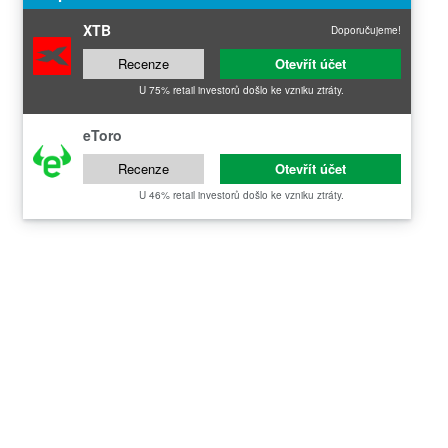
XTB
Doporučujeme!
Recenze
Otevřít účet
U 75% retail investorů došlo ke vzniku ztráty.
eToro
Recenze
Otevřít účet
U 46% retail investorů došlo ke vzniku ztráty.