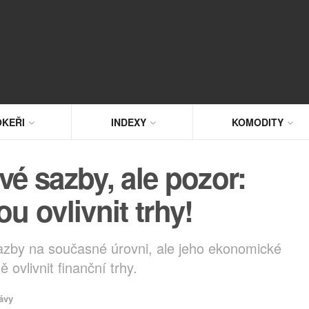
KEŘI
INDEXY
KOMODITY
é sazby, ale pozor:
 ovlivnit trhy!
zby na současné úrovni, ale jeho ekonomické
ovlivnit finanční trhy.
ávy