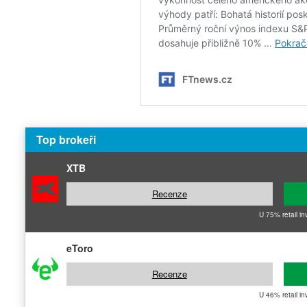
Top brokeři
XTB
Recenze
U 75% retail in
eToro
Recenze
U 46% retail in