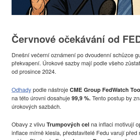
Červnové očekávání od FE
Dnešní večerní oznámení po dvoudenní schůzce 
překvapení. Úrokové sazby mají podle všeho zůsta
od prosince 2024.
Odhady
podle nástroje
CME Group FedWatch Too
na této úrovni dosahuje
Tento postup by zn
99,9 %.
úrokových sazbách.
Obavy z vlivu
na inflaci motivují o
Trumpových cel
inflace mírně klesla, představitelé Fedu varují pře