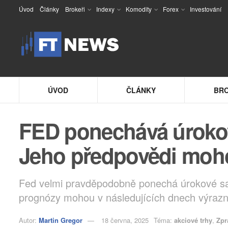
Úvod
Články
Brokeři
Indexy
Komodity
Forex
Investování
ÚVOD
ČLÁNKY
BRO
FED ponechává úrokov
Jeho předpovědi mohou
Fed velmi pravděpodobně ponechá úrokové sa
prognózy mohou v následujících dnech výrazně 
Autor:
Martin Gregor
18 června, 2025
Téma:
akciové trhy
,
Zpr