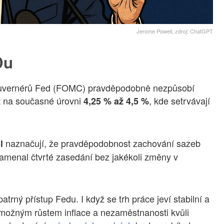
Jerome Powell, zdroj: ChatGPT
Du
guvernérů Fed (FOMC) pravděpodobně nezpůsobí
t na současné úrovni
, kde setrvávají
4,25 % až 4,5 %
naznačují, že pravděpodobnost zachování sazeb
l
amenal čtvrté zasedání bez jakékoli změny v
patrný přístup Fedu. I když se trh práce jeví stabilní a
d možným růstem inflace a nezaměstnanosti kvůli