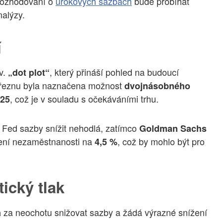
 rozhodování o
úrokových sazbách
bude probíhat
nalýzy.
í
v.
, který přináší pohled na budoucí
„dot plot“
 březnu byla naznačena možnost
dvojnásobného
, což je v souladu s očekáváními trhu.
025
s Fed sazby snížit nehodlá, zatímco
Goldman Sachs
ení nezaměstnanosti na
, což by mohlo být pro
4,5 %
ický tlak
za neochotu snižovat sazby a žádá výrazné snížení
a