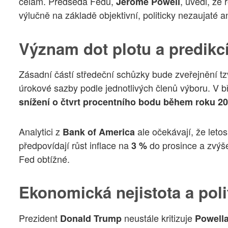
celám. Předseda Fedu,
, uvedl, že
Jerome Powell
výlučně na základě objektivní, politicky nezaujaté a
Význam dot plotu a predikc
Zásadní částí středeční schůzky bude zveřejnění tz
úrokové sazby podle jednotlivých členů výboru. V
snížení o čtvrt procentního bodu během roku 2
Analytici z
ale očekávají, že leto
Bank of America
předpovídají růst inflace na
do prosince a zvýš
3 %
Fed obtížné.
Ekonomická nejistota a polit
Prezident
neustále kritizuje
Donald Trump
Powell