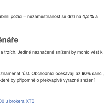
abilní pozici – nezaměstnanost se drží na
a
4,2 %
énáře
na trzích. Jediné naznačené snížení by mohlo vést k
aznamenat růst. Obchodníci očekávají až
šanci,
60%
 které by připomnělo překvapivě výrazné snížení
00 u brokera XTB