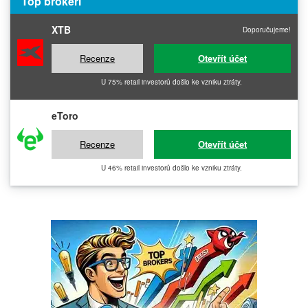
Top brokeři
XTB
Doporučujeme!
Recenze
Otevřít účet
U 75% retail investorů došlo ke vzniku ztráty.
eToro
Recenze
Otevřít účet
U 46% retail investorů došlo ke vzniku ztráty.