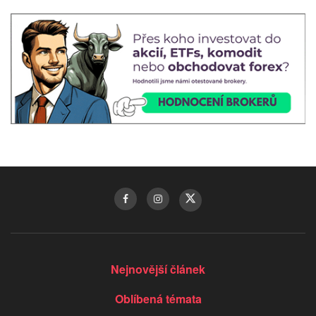
Nejnovější článek
Oblíbená témata