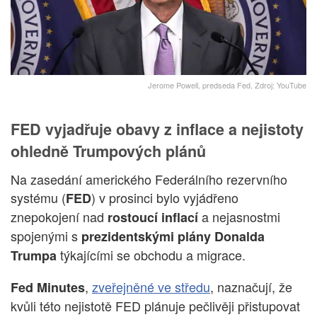
Jerome Powell, predseda Fed, Zdroj: YouTube
FED vyjadřuje obavy z inflace a nejistoty
ohledně Trumpových plánů
Na zasedání amerického Federálního rezervního
systému (
) v prosinci bylo vyjádřeno
FED
znepokojení nad
a nejasnostmi
rostoucí inflací
spojenými s
prezidentskými plány Donalda
týkajícími se obchodu a migrace.
Trumpa
,
zveřejněné ve středu
, naznačují, že
Fed Minutes
kvůli této nejistotě FED plánuje pečlivěji přistupovat