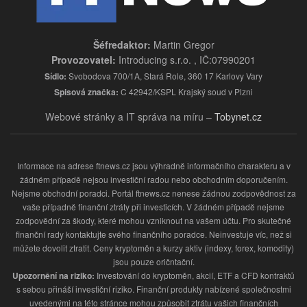
Šéfredaktor:
Martin Gregor
Provozovatel:
Introducing s.r.o. , IČ:07990201
Sídlo:
Svobodova 700/1A, Stará Role, 360 17 Karlovy Vary
Spisová značka:
C 42942/KSPL Krajský soud v Plzni
Webové stránky a IT správa na míru –
Tobynet.cz
Informace na adrese ftnews.cz jsou výhradně informačního charakteru a v
žádném případě nejsou investiční radou nebo obchodním doporučením.
Nejsme obchodní poradci. Portál ftnews.cz nenese žádnou zodpovědnost za
vaše případně finanční ztráty při investicích. V žádném případě nejsme
zodpovědní za škody, které mohou vzniknout na vašem účtu. Pro skutečné
finanční rady kontaktujte svého finančního poradce. Neinvestuje víc, než si
můžete dovolit ztratit. Ceny kryptoměn a kurzy aktiv (indexy, forex, komodity)
jsou pouze oričntační.
Upozornění na riziko:
Investování do kryptoměn, akcií, ETF a CFD kontraktů
s sebou přináší investiční riziko. Finanční produkty nabízené společnostmi
uvedenými na této stránce mohou způsobit ztrátu vašich finančních