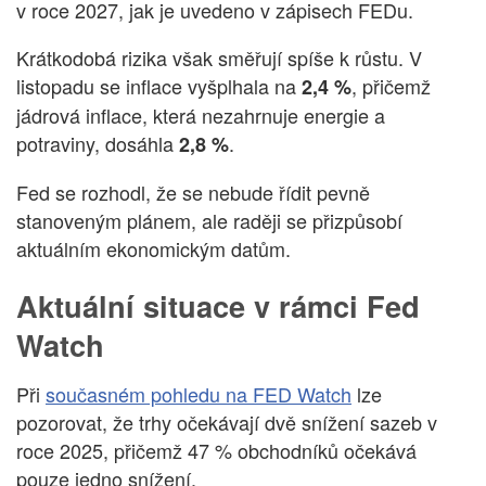
v roce 2027, jak je uvedeno v zápisech FEDu.
Krátkodobá rizika však směřují spíše k růstu. V
listopadu se inflace vyšplhala na
, přičemž
2,4 %
jádrová inflace, která nezahrnuje energie a
potraviny, dosáhla
.
2,8 %
Fed se rozhodl, že se nebude řídit pevně
stanoveným plánem, ale raději se přizpůsobí
aktuálním ekonomickým datům.
Aktuální situace v rámci Fed
Watch
Při
současném pohledu na FED Watch
lze
pozorovat, že trhy očekávají dvě snížení sazeb v
roce 2025, přičemž 47 % obchodníků očekává
pouze jedno snížení.