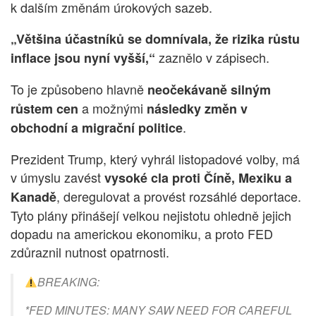
k dalším změnám úrokových sazeb.
„Většina účastníků se domnívala, že rizika růstu
zaznělo v zápisech.
inflace jsou nyní vyšší,“
To je způsobeno hlavně
neočekávaně silným
a možnými
růstem cen
následky změn v
.
obchodní a migrační politice
Prezident Trump, který vyhrál listopadové volby, má
v úmyslu zavést
vysoké cla proti Číně, Mexiku a
, deregulovat a provést rozsáhlé deportace.
Kanadě
Tyto plány přinášejí velkou nejistotu ohledně jejich
dopadu na americkou ekonomiku, a proto FED
zdůraznil nutnost opatrnosti.
BREAKING:
*FED MINUTES: MANY SAW NEED FOR CAREFUL