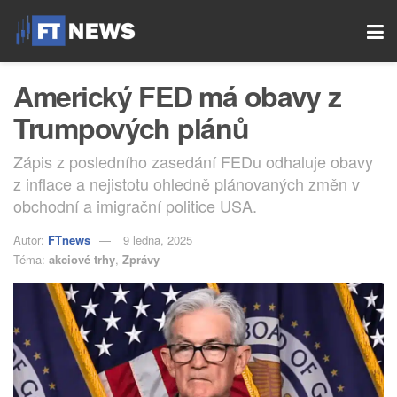
Americký FED má obavy z
Trumpových plánů
Zápis z posledního zasedání FEDu odhaluje obavy
z inflace a nejistotu ohledně plánovaných změn v
obchodní a imigrační politice USA.
Autor:
FTnews
9 ledna, 2025
Téma:
akciové trhy
,
Zprávy