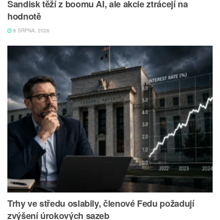
Sandisk těží z boomu AI, ale akcie ztrácejí na
hodnotě
6 SRPNA, 2026
Trhy ve středu oslabily, členové Fedu požadují
zvýšení úrokových sazeb