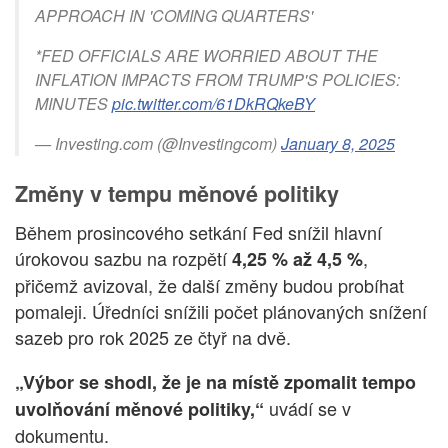
APPROACH IN 'COMING QUARTERS'
*FED OFFICIALS ARE WORRIED ABOUT THE
INFLATION IMPACTS FROM TRUMP'S POLICIES:
MINUTES
pic.twitter.com/61DkRQkeBY
— Investing.com (@Investingcom)
January 8, 2025
Změny v tempu měnové politiky
Během prosincového setkání Fed snížil hlavní
úrokovou sazbu na rozpětí
,
4,25 % až 4,5 %
přičemž avizoval, že další změny budou probíhat
pomaleji. Úředníci snížili počet plánovaných snížení
sazeb pro rok 2025 ze čtyř na dvě.
„Výbor se shodl, že je na místě zpomalit tempo
uvádí se v
uvolňování měnové politiky,“
dokumentu.