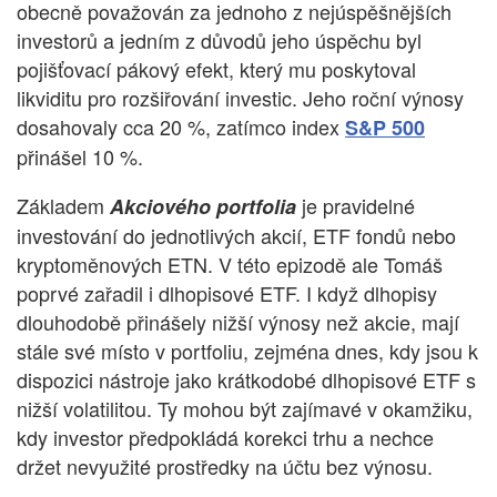
obecně považován za jednoho z nejúspěšnějších
investorů a jedním z důvodů jeho úspěchu byl
pojišťovací pákový efekt, který mu poskytoval
likviditu pro rozšiřování investic. Jeho roční výnosy
dosahovaly cca 20 %, zatímco index
S&P 500
přinášel 10 %.
Základem
je pravidelné
Akciového portfolia
investování do jednotlivých akcií, ETF fondů nebo
kryptoměnových ETN. V této epizodě ale Tomáš
poprvé zařadil i dlhopisové ETF. I když dlhopisy
dlouhodobě přinášely nižší výnosy než akcie, mají
stále své místo v portfoliu, zejména dnes, kdy jsou k
dispozici nástroje jako krátkodobé dlhopisové ETF s
nižší volatilitou. Ty mohou být zajímavé v okamžiku,
kdy investor předpokládá korekci trhu a nechce
držet nevyužité prostředky na účtu bez výnosu.