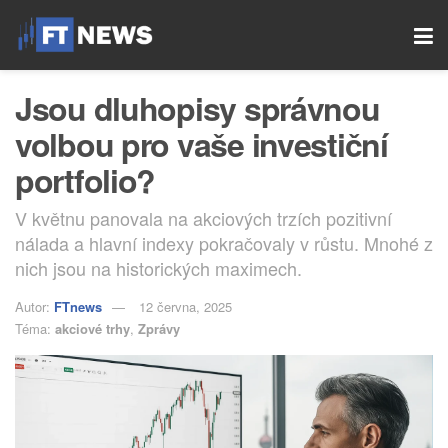
Jsou dluhopisy správnou
volbou pro vaše investiční
portfolio?
V květnu panovala na akciových trzích pozitivní
nálada a hlavní indexy pokračovaly v růstu. Mnohé z
nich jsou na historických maximech.
Autor:
FTnews
12 června, 2025
Téma:
akciové trhy
,
Zprávy