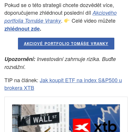
Pokud se o této strategii chcete dozvědět více,
doporučujeme zhlédnout poslední díl
Akciového
.
Celé video můžete
portfolia Tomáše Vranky
zhlédnout zde
.
AKCIOVÉ PORTFOLIO TOMÁŠE VRANKY
Upozornění:
Investování zahrnuje rizika. Buďte
rozvážní.
TIP na článek:
Jak koupit ETF na index S&P500 u
brokera XTB