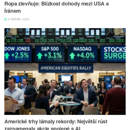
Ropa zlevňuje: Blízkost dohody mezi USA a
Íránem
5 SRPNA, 2026
Americké trhy lámaly rekordy: Největší růst
zaznamenaly akcie spojené s AI