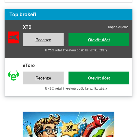
Top brokeři
XTB
Doporučujeme!
Recenze
Otevřít účet
U 75% retail investorů došlo ke vzniku ztráty.
eToro
Recenze
Otevřít účet
U 46% retail investorů došlo ke vzniku ztráty.