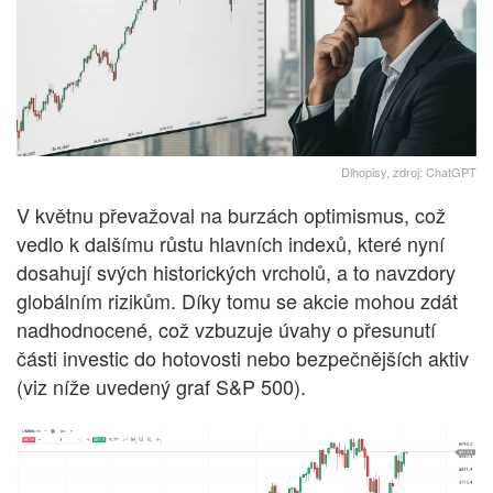
Dlhopisy, zdroj: ChatGPT
V květnu převažoval na burzách optimismus, což
vedlo k dalšímu růstu hlavních indexů, které nyní
dosahují svých historických vrcholů, a to navzdory
globálním rizikům. Díky tomu se akcie mohou zdát
nadhodnocené, což vzbuzuje úvahy o přesunutí
části investic do hotovosti nebo bezpečnějších aktiv
(viz níže uvedený graf S&P 500).