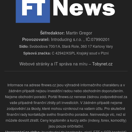
Šéfredaktor:
Martin Gregor
Provozovatel:
Introducing s.r.o. , IČ:07990201
Sídlo:
Svobodova 700/1A, Stará Role, 360 17 Karlovy Vary
Spisová značka:
C 42942/KSPL Krajský soud v Plzni
Webové stránky a IT správa na míru –
Tobynet.cz
Informace na adrese ftnews.cz jsou výhradně informačního charakteru a v
žádném případě nejsou investiční radou nebo obchodním doporučením.
Nejsme obchodní poradci. Portál ftnews.cz nenese žádnou zodpovědnost za
vaše případně finanční ztráty při investicích. V žádném případě nejsme
zodpovědní za škody, které mohou vzniknout na vašem účtu. Pro skutečné
finanční rady kontaktujte svého finančního poradce. Neinvestuje víc, než si
můžete dovolit ztratit. Ceny kryptoměn a kurzy aktiv (indexy, forex, komodity)
jsou pouze oričntační.
Upozornění na riziko:
Investování do kryptoměn, akcií, ETF a CFD kontraktů