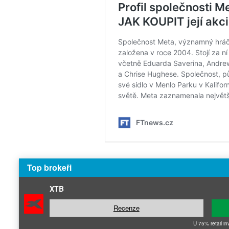
Top brokeři
XTB
Recenze
U 75% retail in