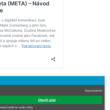
Doporučujeme!
Otevřít účet
vestorů došlo ke vzniku ztráty.