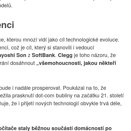
odelů.
enci
e, kterou mnozí vidí jako cíl technologické evoluce.
ci, což je cíl, který si stanovili i vedoucí
z
.
je toho názoru, že
yoshi Son
SoftBank
Clegg
 brání dosáhnout
„všemohoucnosti, jakou někteří
ude i nadále prosperovat. Poukázal na to, že
řežila prasknutí dot-com bubliny na začátku 21. století
je, že i přijetí nových technologií obvykle trvá déle,
 počítače staly běžnou součástí domácností po