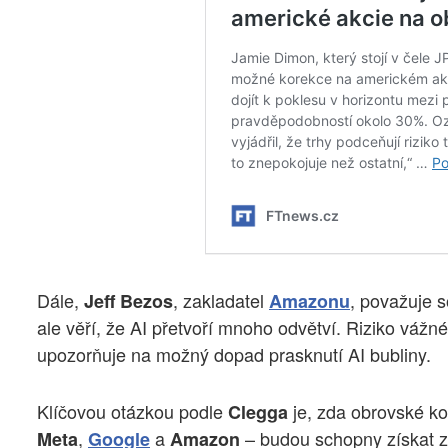
Dále,
, zakladatel
, považuje 
Jeff Bezos
Amazonu
ale věří, že AI přetvoří mnoho odvětví. Riziko vážn
upozorňuje na možný dopad prasknutí AI bubliny.
Klíčovou otázkou podle
je, zda obrovské ko
Clegga
,
a
– budou schopny získat zp
Meta
Google
Amazon