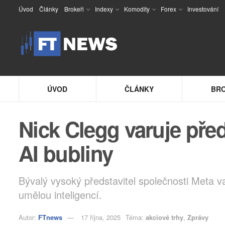
Úvod
Články
Brokeři
Indexy
Komodity
Forex
Investování
ÚVOD
ČLÁNKY
BRO
Nick Clegg varuje př
AI bubliny
Bývalý vysoký představitel společnosti Meta v
umělou inteligencí.
Autor:
FTnews
17 října, 2025
Téma:
akciové trhy
,
Zprávy