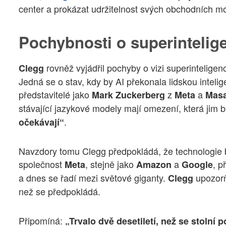
center a prokázat udržitelnost svých obchodních m
Pochybnosti o superintelig
rovněž vyjádřil pochyby o vizi superinteligenc
Clegg
Jedná se o stav, kdy by AI překonala lidskou inteligen
představitelé jako
z
a
Mark Zuckerberg
Meta
Masa
stávající jazykové modely mají omezení, která jim
.
očekávají“
Navzdory tomu Clegg předpokládá, že technologie b
společnost
, stejně jako
a
, p
Meta
Amazon
Google
a dnes se řadí mezi světové giganty.
upozorňu
Clegg
než se předpokládá.
Připomíná:
„Trvalo dvě desetiletí, než se stolní