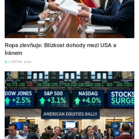
Ropa zlevňuje: Blízkost dohody mezi USA a
Íránem
5 SRPNA, 2026