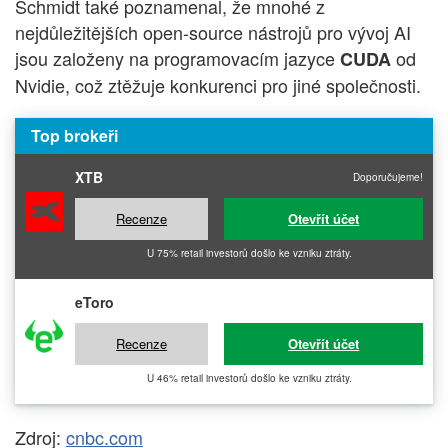
Schmidt také poznamenal, že mnohé z
nejdůležitějších open-source nástrojů pro vývoj AI
jsou založeny na programovacím jazyce
od
CUDA
Nvidie, což ztěžuje konkurenci pro jiné společnosti.
Top brokeři
XTB
Doporučujeme!
Recenze
Otevřít účet
U 75% retail investorů došlo ke vzniku ztráty.
eToro
Recenze
Otevřít účet
U 46% retail investorů došlo ke vzniku ztráty.
Zdroj:
cnbc.com