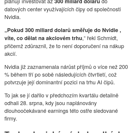
plánují investovat až
do
300 miliard dolarů
datových center využívajících čipy od společnosti
Nvidia.
„Pokud 300 miliard dolarů směřuje do Nvidie ,
,“ řekl Schmidt,
víte, co dělat na akciovém trhu
přičemž zdůraznil, že to není doporučení na nákup
akcií.
Nvidia již zaznamenala nárůst příjmů o více než 200
% během tří po sobě následujících čtvrtletí, což
potvrzuje její dominantní pozici na trhu AI čipů.
To jak se jí dařilo v předchozím kvartálu detailně
odhali 28. srpna, kdy jsou naplánovány
dlouhoočekávané earnings této ostře sledované
firmy.