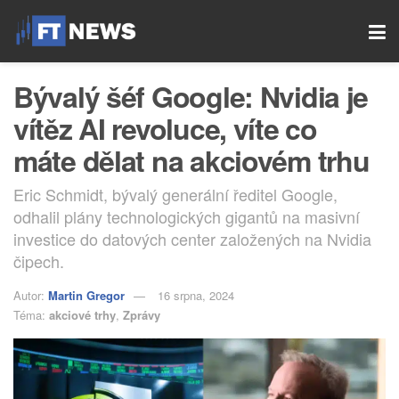
Bývalý šéf Google: Nvidia je
vítěz AI revoluce, víte co
máte dělat na akciovém trhu
Eric Schmidt, bývalý generální ředitel Google,
odhalil plány technologických gigantů na masivní
investice do datových center založených na Nvidia
čipech.
Autor:
Martin Gregor
16 srpna, 2024
Téma:
akciové trhy
,
Zprávy