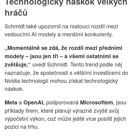
Technologický náskok velkých
hráčů
Schmidt také upozornil na rostoucí rozdíl mezi
vedoucími AI modely a menšími konkurenty.
„Momentálně se zdá, že rozdíl mezi předními
modely – jsou jen tři – a všemi ostatními se
uvedl Schmidt. Tento trend podle něj
zvětšuje,“
naznačuje, že společnosti s většími investicemi do
Nvidia technologií mohou získat technologický
náskok.
a
podporovaná
, jsou
Meta
OpenAI,
Microsoftem
příklady firem, které plánují výrazně zvýšit svůj
výpočetní výkon, což může ještě více posílit jejich
pozici na trhu.