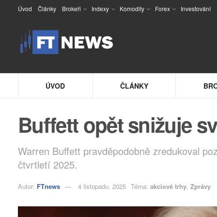
Úvod
Články
Brokeři
Indexy
Komodity
Forex
Investování
ÚVOD
ČLÁNKY
BRO
Buffett opět snižuje s
Warren Buffett pravděpodobně zredukoval pozi
čtvrtletí 2025.
Autor:
FTnews
4 listopadu, 2025
Téma:
akciové trhy
,
Zprávy