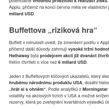
potenciálně
vhodnou příležitost k realizaci zisků
Applu, přičemž na konci června měla ve vlastnictví 
.
miliard USD
Buffettova „riziková hra“
Buffett v minulosti uvedl, že zmenšení podílu v Ap
přičemž další důvody zahrnují
vysoké tržní hodno
byla
Hathaway
prodejcem akcií již dvanáct čtvrt
třetím čtvrtletí o více než
.
6 miliard USD
Jeden z Buffettových klíčových ukazatelů, který sl
, dosáhl histo
hrubému národnímu produktu USA
. Podle analytiků z
„hrát si s ohněm“
Morningstar
volatility na akciových trzích v USA a možné snížen
rezervy, která po zveřejnění kvartálních výsledků č