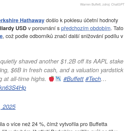
Warren Buffett, zdroj: ChatGPT
došlo k poklesu účetní hodnoty
rkshire Hathaway
v porovnání s
předchozím obdobím
. Tato
iliardy USD
, což podle odborníků značí další snižování podílu v
e
 quietly shaved another $1.2B off its AAPL stake
ling, $6B in fresh cash, and a valuation yardstick
g at all-time highs.
#Buffett
#Tech
…
MIkn63S4Hp
, 2025
la o více než 24 %, čímž vytvořila pro Buffetta