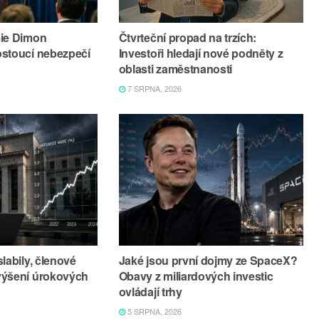
mie Dimon
Čtvrteční propad na trzích:
ostoucí nebezpečí
Investoři hledají nové podněty z
oblasti zaměstnanosti
7 SRPNA, 2026
labily, členové
Jaké jsou první dojmy ze SpaceX?
výšení úrokových
Obavy z miliardových investic
ovládají trhy
5 SRPNA, 2026