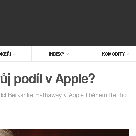
KEŘI
INDEXY
KOMODITY
vůj podíl v Apple?
ci Berkshire Hathaway v Apple i během třetího