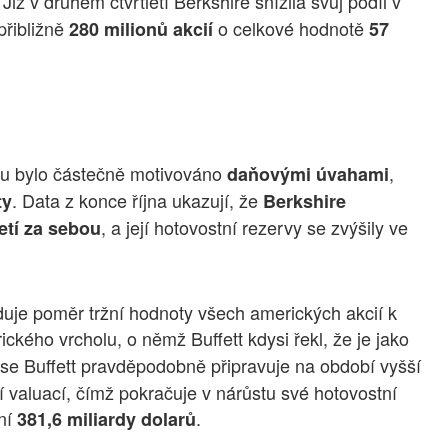
. Již v druhém čtvrtletí Berkshire snížila svůj podíl v
přibližně
o celkové hodnotě
280 milionů akcií
57
plu bylo částečně motivováno
,
daňovými úvahami
. Data z konce října ukazují, že
ty
Berkshire
, a její hotovostní rezervy se zvýšily ve
letí za sebou
eduje poměr tržní hodnoty všech amerických akcií k
rického vrcholu, o němž Buffett kdysi řekl, že je jako
se Buffett pravděpodobně připravuje na období vyšší
í valuací, čímž pokračuje v nárůstu své hotovostní
iní
.
381,6 miliardy dolarů