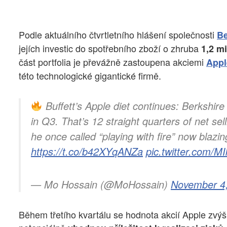
Podle aktuálního čtvrtletního hlášení společnosti
Be
jejích investic do spotřebního zboží o zhruba
1,2 m
část portfolia je převážně zastoupena akciemi
Appl
této technologické gigantické firmě.
Buffett’s Apple diet continues: Berkshire
in Q3. That’s 12 straight quarters of net sel
he once called “playing with fire” now blazin
https://t.co/b42XYqANZa
pic.twitter.com/
— Mo Hossain (@MoHossain)
November 4
Během třetího kvartálu se hodnota akcií Apple zvýši