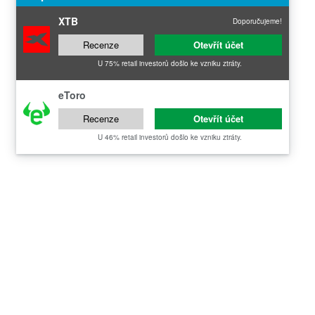
XTB
Doporučujeme!
Recenze
Otevřít účet
U 75% retail investorů došlo ke vzniku ztráty.
eToro
Recenze
Otevřít účet
U 46% retail investorů došlo ke vzniku ztráty.