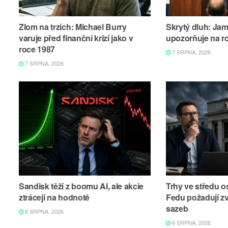
Zlom na trzích: Michael Burry
Skrytý dluh: Ja
varuje před finanční krizí jako v
upozorňuje na r
roce 1987
7 SRPNA, 2026
7 SRPNA, 2026
Sandisk těží z boomu AI, ale akcie
Trhy ve středu os
ztrácejí na hodnotě
Fedu požadují z
sazeb
6 SRPNA, 2026
6 SRPNA, 2026