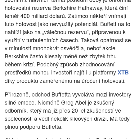
hotovostní rezerva Berkshire Hathaway, která činí
téměř 400 miliard dolarů. Zatímco někteří vnímají
tuto hotovost jako nevyužitý potenciál, Buffett na to
nahlíží jako na „válečnou rezervu“, připravenou k
využití v turbulentních časech. Taková opatrnost se
v minulosti mnohokrát osvědčila, neboť akcie
Berkshire často klesaly méně než zbytek trhu
během krizí. Podobný způsob zhodnocování
prostředků mohou investoři najít i u platformy
XTB
díky produktu zaměřenému na úročení hotovosti.
Přirozeně, odchod Buffetta vyvolává mezi investory
silné emoce. Nicméně Greg Abel je zkušený
odborník, který má již přes 20 let zkušeností ve
společnosti a vedl několik klíčových divizí. Má tedy
plnou podporu Buffetta.