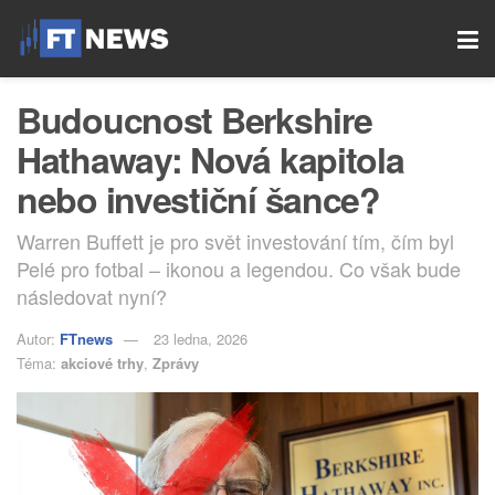
Budoucnost Berkshire
Hathaway: Nová kapitola
nebo investiční šance?
Warren Buffett je pro svět investování tím, čím byl
Pelé pro fotbal – ikonou a legendou. Co však bude
následovat nyní?
Autor:
FTnews
23 ledna, 2026
Téma:
akciové trhy
,
Zprávy