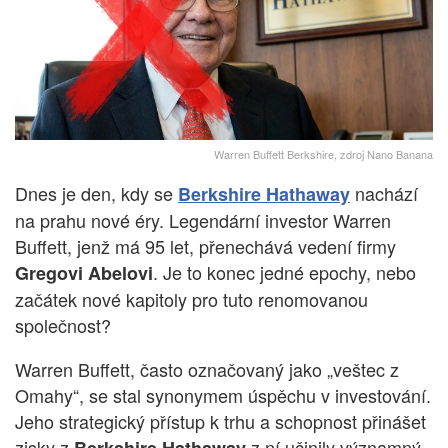
Warren Buffett Berkshire, zdroj Nano Banana
Dnes je den, kdy se
nachází
Berkshire Hathaway
na prahu nové éry. Legendární investor Warren
Buffett, jenž má 95 let, přenechává vedení firmy
. Je to konec jedné epochy, nebo
Gregovi Abelovi
začátek nové kapitoly pro tuto renomovanou
společnost?
Warren Buffett, často označovaný jako „veštec z
Omahy“, se stal synonymem úspěchu v investování.
Jeho strategický přístup k trhu a schopnost přinášet
zisky z
z ní učinily významný