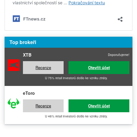
Top brokeři
XTB
Doporučujeme!
Recenze
Otevřít účet
U 75% retail investorů došlo ke vzniku ztráty.
eToro
Recenze
Otevřít účet
U 46% retail investorů došlo ke vzniku ztráty.