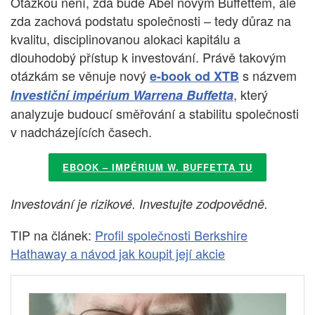
Otázkou není, zda bude Abel novým Buffettem, ale
zda zachová podstatu společnosti – tedy důraz na
kvalitu, disciplinovanou alokaci kapitálu a
dlouhodobý přístup k investování. Právě takovým
otázkám se věnuje nový
s názvem
e-book od XTB
, který
Investiční impérium Warrena Buffetta
analyzuje budoucí směřování a stabilitu společnosti
v nadcházejících časech.
EBOOK – IMPÉRIUM W. BUFFETTA TU
Investování je rizikové. Investujte zodpovědně.
TIP na článek:
Profil společnosti Berkshire
Hathaway a návod jak koupit její akcie