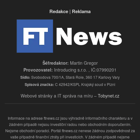
Redakce
|
Reklama
Šéfredaktor:
Martin Gregor
Provozovatel:
Introducing s.r.o. , IČ:07990201
Sídlo:
Svobodova 700/1A, Stará Role, 360 17 Karlovy Vary
Spisová značka:
C 42942/KSPL Krajský soud v Plzni
Webové stránky a IT správa na míru –
Tobynet.cz
Informace na adrese ftnews.cz jsou výhradně informačního charakteru a v
žádném případě nejsou investiční radou nebo obchodním doporučením.
Nejsme obchodní poradci. Portál ftnews.cz nenese žádnou zodpovědnost za
vaše případně finanční ztráty při investicích. V žádném případě nejsme