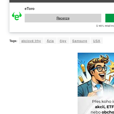
eToro
Recenze
U 46% retail in
Tags:
akciové trhy
Ázia
čipy
Samsung
USA