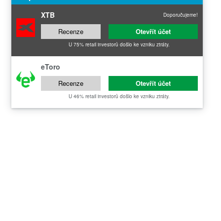
XTB
Doporučujeme!
Recenze
Otevřít účet
U 75% retail investorů došlo ke vzniku ztráty.
eToro
Recenze
Otevřít účet
U 46% retail investorů došlo ke vzniku ztráty.