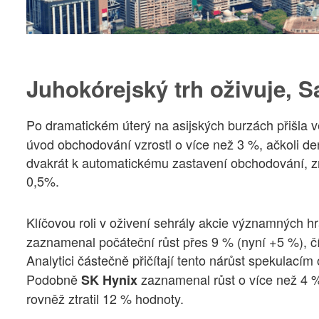
Juhokórejský trh oživuje, 
Po dramatickém úterý na asijských burzách přišla 
úvod obchodování vzrostl o více než 3 %, ačkoli d
dvakrát k automatickému zastavení obchodování, zná
0,5%.
Klíčovou roli v oživení sehrály akcie významných h
zaznamenal počáteční růst přes 9 % (nyní +5 %), 
Analytici částečně přičítají tento nárůst spekulac
Podobně
zaznamenal růst o více než 4 %
SK Hynix
rovněž ztratil 12 % hodnoty.