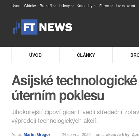
Úvod
Články
Brokeři
Indexy
Komodity
Forex
Investování
ÚVOD
ČLÁNKY
BRO
Asijské technologické 
úterním poklesu
Jihokorejští čipoví giganti vedli středeční zo
výprodeji technologických akcií.
Autor:
Martin Gregor
24 června, 2026
Téma:
akciové trhy
,
Zpr