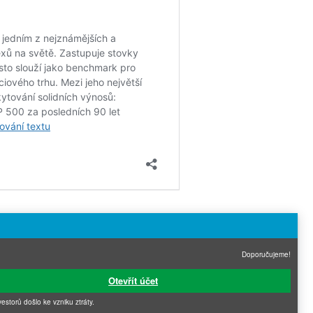
Doporučujeme!
Otevřít účet
vestorů došlo ke vzniku ztráty.