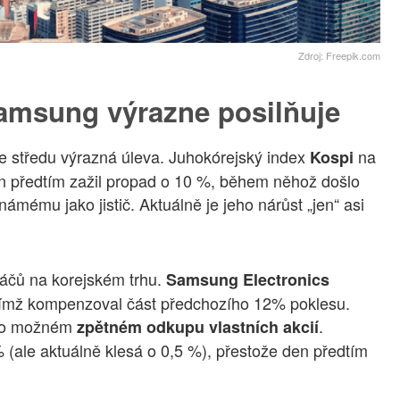
Zdroj: Freepik.com
Samsung výrazne posilňuje
ve středu výrazná úleva. Juhokórejský index
na
Kospi
en předtím zažil propad o 10 %, během něhož došlo
mému jako jistič. Aktuálně je jeho nárůst „jen“ asi
ráčů na korejském trhu.
Samsung Electronics
čímž kompenzoval část předchozího 12% poklesu.
ím o možném
.
zpětném odkupu vlastních akcií
 (ale aktuálně klesá o 0,5 %), přestože den předtím