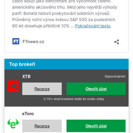
Top brokeři
XTB
Doporučujeme!
Recenze
Otevřít účet
U 75% retail investorů došlo ke vzniku ztráty.
eToro
Recenze
Otevřít účet