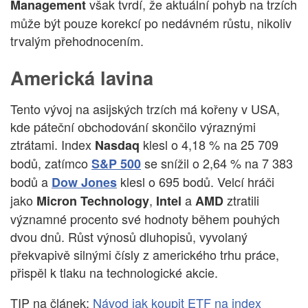
však tvrdí, že aktuální pohyb na trzích
Management
může být pouze korekcí po nedávném růstu, nikoliv
trvalým přehodnocením.
Americká lavina
Tento vývoj na asijských trzích má kořeny v USA,
kde páteční obchodování skončilo výraznými
ztrátami. Index
klesl o 4,18 % na 25 709
Nasdaq
bodů, zatímco
se snížil o 2,64 % na 7 383
S&P 500
bodů a
klesl o 695 bodů. Velcí hráči
Dow Jones
jako
,
a
ztratili
Micron Technology
Intel
AMD
významné procento své hodnoty během pouhých
dvou dnů. Růst výnosů dluhopisů, vyvolaný
překvapivě silnými čísly z amerického trhu práce,
přispěl k tlaku na technologické akcie.
TIP na článek:
Návod jak koupit ETF na index