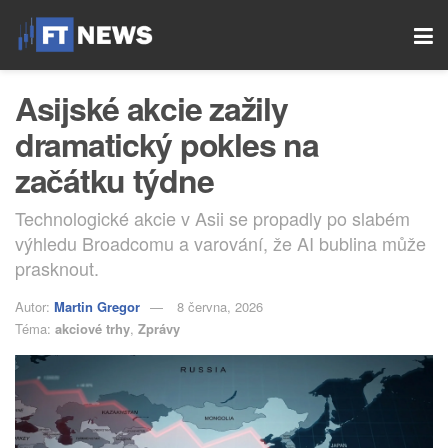
Asijské akcie zažily
dramatický pokles na
začátku týdne
Technologické akcie v Asii se propadly po slabém
výhledu Broadcomu a varování, že AI bublina může
prasknout.
Autor:
Martin Gregor
8 června, 2026
Téma:
akciové trhy
,
Zprávy