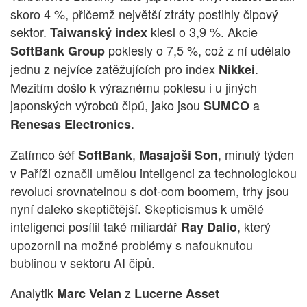
skoro 4 %, přičemž největší ztráty postihly čipový
sektor.
klesl o 3,9 %. Akcie
Taiwanský
index
poklesly o 7,5 %, což z ní udělalo
SoftBank Group
jednu z nejvíce zatěžujících pro index
.
Nikkei
Mezitím došlo k výraznému poklesu i u jiných
japonských výrobců čipů, jako jsou
a
SUMCO
.
Renesas Electronics
Zatímco šéf
,
, minulý týden
SoftBank
Masajoši Son
v Paříži označil umělou inteligenci za technologickou
revoluci srovnatelnou s dot-com boomem, trhy jsou
nyní daleko skeptičtější. Skepticismus k umělé
inteligenci posílil také miliardář
, který
Ray Dalio
upozornil na možné problémy s nafouknutou
bublinou v sektoru AI čipů.
Analytik
z
Marc Velan
Lucerne Asset