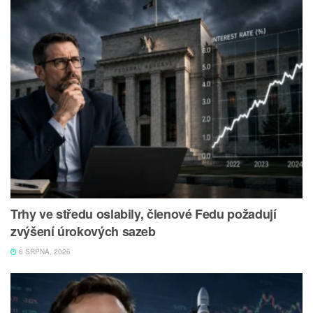
Trhy ve středu oslabily, členové Fedu požadují
zvýšení úrokových sazeb
6 SRPNA, 2026