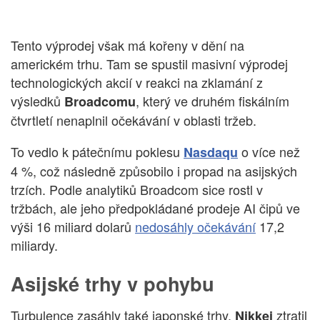
Tento výprodej však má kořeny v dění na
americkém trhu. Tam se spustil masivní výprodej
technologických akcií v reakci na zklamání z
výsledků
, který ve druhém fiskálním
Broadcomu
čtvrtletí nenaplnil očekávání v oblasti tržeb.
To vedlo k pátečnímu poklesu
o více než
Nasdaqu
4 %, což následně způsobilo i propad na asijských
trzích. Podle analytiků Broadcom sice rostl v
tržbách, ale jeho předpokládané prodeje AI čipů ve
výši 16 miliard dolarů
nedosáhly očekávání
17,2
miliardy.
Asijské trhy v pohybu
Turbulence zasáhly také japonské trhy.
ztratil
Nikkei