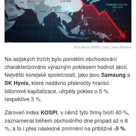
Azia Akcie Pokles, zdroj: Nano Banana
Na asijských trzích bylo pondělní obchodování
charakterizováno výrazným poklesem hodnot akcií.
Největší korejské společnosti, jako jsou
a
Samsung
, které nedávno překročily hranici
SK Hynix
bilionové kapitalizace, utrpěly pokles o 5 %
respektive 3 %.
Zároveň index
, v němž tyto firmy tvoří 40 %,
KOSPI
zaznamenal během obchodního dne propad až o 8
%, a to i přes následné zmírnění na přibližně
.
-5 %