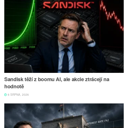
Sandisk těží z boomu AI, ale akcie ztrácejí na
hodnotě
6 SRPNA, 2026