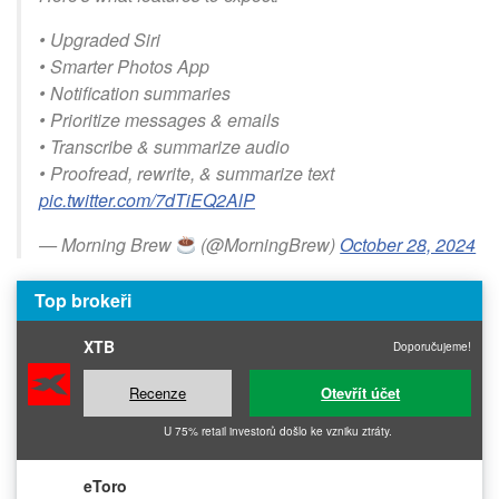
• Upgraded Siri
• Smarter Photos App
• Notification summaries
• Prioritize messages & emails
• Transcribe & summarize audio
• Proofread, rewrite, & summarize text
pic.twitter.com/7dTiEQ2AlP
— Morning Brew
(@MorningBrew)
October 28, 2024
Top brokeři
XTB
Doporučujeme!
Recenze
Otevřít účet
U 75% retail investorů došlo ke vzniku ztráty.
eToro