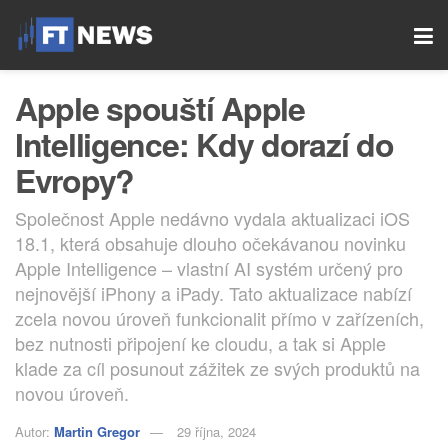
Apple spouští Apple
Intelligence: Kdy dorazí do
Evropy?
Společnost Apple nedávno vydala aktualizaci iOS
18.1, která obsahuje dlouho očekávanou novinku
Apple Intelligence – vlastní AI systém určený pro
nejnovější iPhony a iPady. Tato aktualizace nabízí
zcela novou úroveň funkcionalit přímo v zařízeních,
bez nutnosti připojení ke cloudu, a tak si Apple
klade za cíl posunout zážitek ze svých produktů na
novou úroveň.
Autor:
Martin Gregor
29 října, 2024