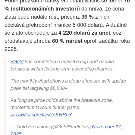
Podle průzkumu banky Goldman Sachs se téměř
70
domnívá, že cena
% institucionálních investorů
zlata bude nadále růst, přičemž
z nich
36 %
očekává překročení hranice 5 000 dolarů. Aktuálně
se zlato obchoduje za
, což
4 220 dolarů za unci
představuje zhruba
oproti začátku roku
60 % nárůst
2025.
#Gold
has completed a massive cup-and-handle
breakout within its long-term ascending channel.
The monthly chart shows a clean structure with upside
potential targeting $6,000+.
As long as price holds above the breakout zone,
momentum favours further gains.
pic.twitter.com/fDsCeKHRhY
— Gold Predictors (@GoldPredictors)
November 27,
2025