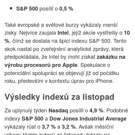
posílil o
S&P 500
0,5 %
Také evropské a světové burzy vykázaly menší
zisky. Nejvíce zaujala
, jejíž akcie vystřelily o
Intel
10
, čímž se dostala na špici indexu S&P 500. Tento
%
skok nastal po zveřejnění analytické zprávy, která
předpokládala, že Intel by mohl získat
zakázku na
. Spekulace o
výrobu procesorů pro Apple
potenciální spolupráci se objevují již od počátku
roku, především v kontextu úprav pro iPhone.
Výsledky indexů za listopad
Za uplynulý týden
posílil o
. Podobně
Nasdaq
4,9 %
indexy
a
S&P 500
Dow Jones Industrial Average
vykázaly růst o
a
. Avšak měsíční
3,7 %
3,2 %
výkony těchto indexů za listopad ukázaly na