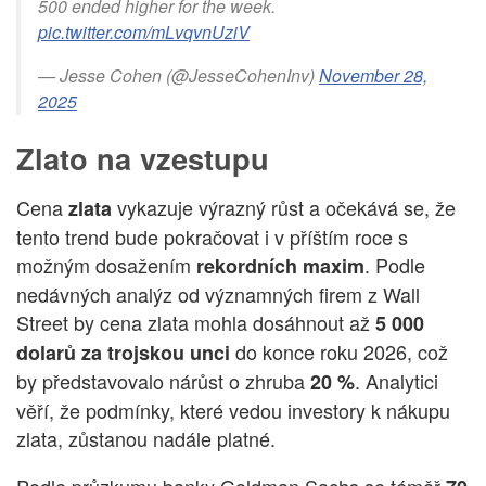
500 ended higher for the week.
pic.twitter.com/mLvqvnUziV
— Jesse Cohen (@JesseCohenInv)
November 28,
2025
Zlato na vzestupu
Cena
vykazuje výrazný růst a očekává se, že
zlata
tento trend bude pokračovat i v příštím roce s
možným dosažením
. Podle
rekordních maxim
nedávných analýz od významných firem z Wall
Street by cena zlata mohla dosáhnout až
5 000
do konce roku 2026, což
dolarů za trojskou unci
by představovalo nárůst o zhruba
. Analytici
20 %
věří, že podmínky, které vedou investory k nákupu
zlata, zůstanou nadále platné.