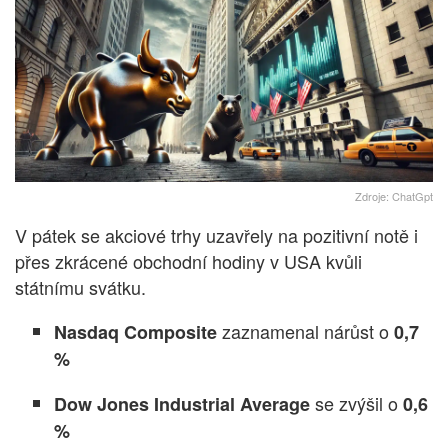
Zdroje: ChatGpt
V pátek se akciové trhy uzavřely na pozitivní notě i
přes zkrácené obchodní hodiny v USA kvůli
státnímu svátku.
zaznamenal nárůst o
Nasdaq Composite
0,7
%
se zvýšil o
Dow Jones Industrial Average
0,6
%