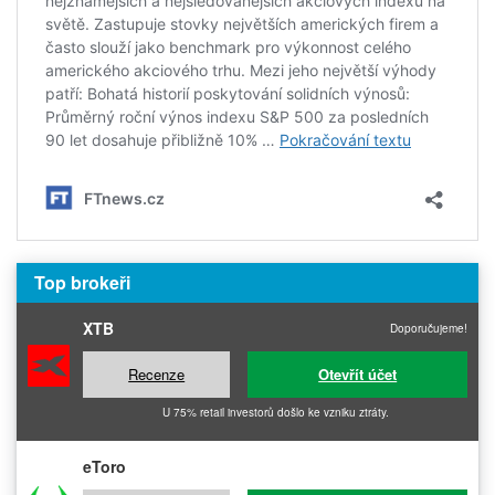
Top brokeři
XTB
Doporučujeme!
Recenze
Otevřít účet
U 75% retail investorů došlo ke vzniku ztráty.
eToro