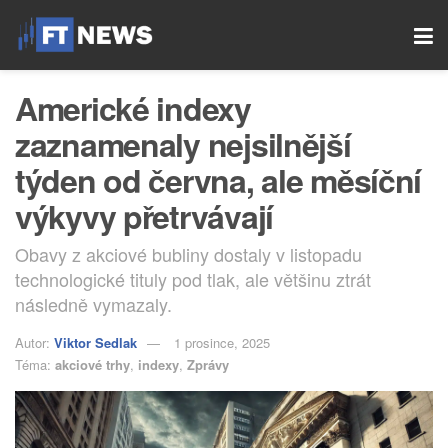
Americké indexy
zaznamenaly nejsilnější
týden od června, ale měsíční
výkyvy přetrvávají
Obavy z akciové bubliny dostaly v listopadu
technologické tituly pod tlak, ale většinu ztrát
následně vymazaly.
Autor:
Viktor Sedlak
1 prosince, 2025
Téma:
akciové trhy
,
indexy
,
Zprávy