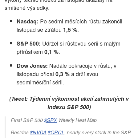
smíšené výsledky.
Po sedmi měsících růstu zakončil
Nasdaq:
listopad se ztrátou
.
1,5 %
Udržel si růstovou sérii s malým
S&P 500:
přírůstkem
.
0,1 %
Nadále pokračuje v růstu, v
Dow Jones:
listopadu přidal
a drží svou
0,3 %
sedmiměsíční sérii.
(Tweet: Týdenní výkonnost akcií zahrnutých v
indexu S&P 500)
Final S&P 500
$SPX
Weekly Heat Map
Besides
$NVDA
$ORCL
, nearly every stock in the S&P