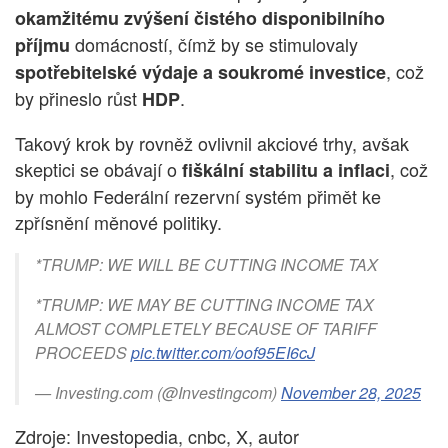
okamžitému zvýšení čistého disponibilního
domácností, čímž by se stimulovaly
příjmu
, což
spotřebitelské výdaje a soukromé investice
by přineslo růst
.
HDP
Takový krok by rovněž ovlivnil akciové trhy, avšak
skeptici se obávají o
, což
fiškální stabilitu a inflaci
by mohlo Federální rezervní systém přimět ke
zpřísnění měnové politiky.
*TRUMP: WE WILL BE CUTTING INCOME TAX
*TRUMP: WE MAY BE CUTTING INCOME TAX
ALMOST COMPLETELY BECAUSE OF TARIFF
PROCEEDS
pic.twitter.com/oof95EI6cJ
— Investing.com (@Investingcom)
November 28, 2025
Zdroje: Investopedia, cnbc, X, autor