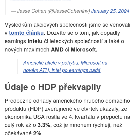
— Jesse Cohen (@JesseCohenInv)
January 25, 2024
Výsledkům akciových společnosti jsme se věnovali
v
. Dozvíte se o tom, jak dopadly
tomto článku
earnings
či leteckých společností a také o
Intelu
nových maximech
či
AMD
Microsoft.
Americké akcie v pohybu: Microsoft na
novém ATH, Intel po earnings padá
Údaje o HDP překvapily
Předběžné odhady amerického hrubého domácího
produktu (HDP) zveřejněné ve čtvrtek ukázaly, že
ekonomika USA rostla ve 4. kvartálu v přepočtu na
celý rok až o
, což je mnohem rychleji, než
3.3%
očekávané
.
2%