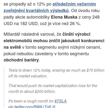
se propadly až o 12% po
středečním večerním
. Od úvodu roku
zveřejnění kvartálních výsledků
padly akcie automobilky
z ceny 248
Elona Muska
USD na 182 USD, což je více než 26 %.
Miliardář následně varoval, že
čínští výrobci
elektromobilů mohou zničit jakoukoli konkurenci
v tomto segmentu svými nízkými cenami,
na světě
pokud nebudou zavedeny v tomto segmentu
.
obchodní bariéry
Tesla is down 12% today, erasing as much as $70 billion
off its market valuation.
That would push its market capitalization loss for the
month to about $200 billion.
It's been a rough month for
$TSLA
.
pic.twitter.com/BWA1TqfL3l