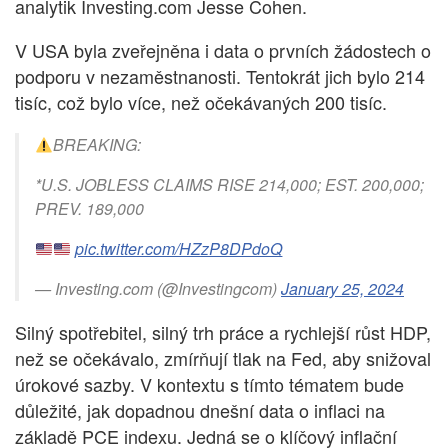
analytik Investing.com Jesse Cohen.
V USA byla zveřejněna i data o prvních žádostech o
podporu v nezaměstnanosti. Tentokrát jich bylo 214
tisíc, což bylo více, než očekávaných 200 tisíc.
BREAKING:
*U.S. JOBLESS CLAIMS RISE 214,000; EST. 200,000;
PREV. 189,000
pic.twitter.com/HZzP8DPdoQ
— Investing.com (@Investingcom)
January 25, 2024
Silný spotřebitel, silný trh práce a rychlejší růst HDP,
než se očekávalo, zmírňují tlak na Fed, aby snižoval
úrokové sazby. V kontextu s tímto tématem bude
důležité, jak dopadnou dnešní data o inflaci na
základě PCE indexu. Jedná se o klíčový inflační