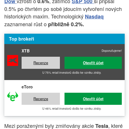
vzrostl o
, zatímco
si připsal
Dow
0.6%
S&P 500
0.5% po čtvrtém po sobě jdoucím vytvoření nových
historických maxim. Technologický
Nasdaq
zaznamenal růst o
přibližně 0.2%.
Top brokeři
XTB
Doporučujeme!
Recenze
Otevřít účet
U 75% retail investorů došlo ke vzniku ztráty.
eToro
Recenze
Otevřít účet
U 46% retail investorů došlo ke vzniku ztráty.
Mezi poraženými byly zmiňovány akcie
, které
Tesla