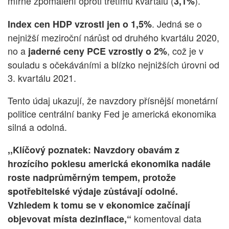
mírné zpomalení oproti třetímu kvartálu (
).
3,1%
. Jedná se o
Index cen HDP vzrostl jen o 1,5%
nejnižší meziroční nárůst od druhého kvartálu 2020,
no a
, což je v
jaderné ceny PCE vzrostly o 2%
souladu s očekáváními a blízko nejnižších úrovni od
3. kvartálu 2021.
Tento údaj ukazují, že navzdory přísnější monetární
politice centrální banky Fed je americká ekonomika
silná a odolná.
,,Klíčový poznatek: Navzdory obavám z
hrozícího poklesu americká ekonomika nadále
roste nadprůměrným tempem, protože
spotřebitelské výdaje zůstávají odolné.
Vzhledem k tomu se v ekonomice začínají
komentoval data
objevovat místa dezinflace,“