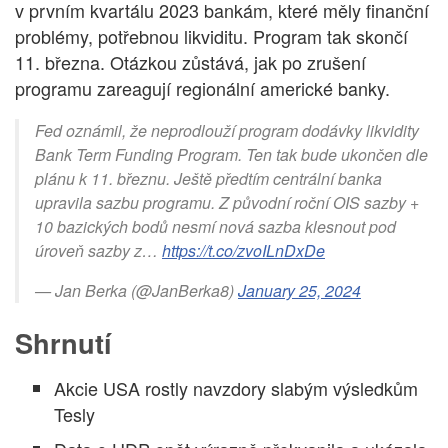
v prvním kvartálu 2023 bankám, které měly finanční
problémy, potřebnou likviditu. Program tak skončí
11. března. Otázkou zůstává, jak po zrušení
programu zareagují regionální americké banky.
Fed oznámil, že neprodlouží program dodávky likvidity
Bank Term Funding Program. Ten tak bude ukončen dle
plánu k 11. březnu. Ještě předtím centrální banka
upravila sazbu programu. Z původní roční OIS sazby +
10 bazických bodů nesmí nová sazba klesnout pod
úroveň sazby z…
https://t.co/zvoILnDxDe
— Jan Berka (@JanBerka8)
January 25, 2024
Shrnutí
Akcie USA rostly navzdory slabým výsledkům
Tesly