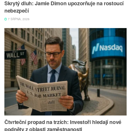
Skrytý dluh: Jamie Dimon upozorňuje na rostoucí
nebezpečí
7 SRPNA, 2026
Čtvrteční propad na trzích: Investoři hledají nové
podněty z oblasti zaměstnanosti