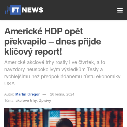
Americké HDP opět
překvapilo – dnes přijde
klíčový report!
Americké akciové trhy rostly i ve čtvrtek, a to
navzdory neuspokojivým výsledkům Tesly a
rychlejšímu než předpokládanému růstu ekonomiky
USA.
Autor:
Martin Gregor
26 ledna, 2024
Téma:
akciové trhy
,
Zprávy