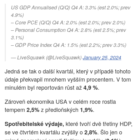
US GDP Annualised (Q/Q) Q4 A: 3.3% (est 2.0%; prev
4.9%)
– Core PCE (Q/Q) Q4 A: 2.0% (est 2.0%; prev 2.0%)
– Personal Consumption Q4 A: 2.8% (est 2.5%; prev
3.1%)
– GDP Price Index Q4 A: 1.5% (est 2.2%; prev 3.3%)
— LiveSquawk (@LiveSquawk)
January 25, 2024
Jedná se tak o další kvartál, který v případě tohoto
údaje překvapil mnohem vyšším procentem. V tom
minulém byl reportován růst až
.
4,9 %
Zároveň ekonomika USA v celém roce rostla
tempem
z předloňských
.
2,5%
1,9%
které tvoří dvě třetiny HDP,
Spotřebitelské výdaje,
se ve čtvrtém kvartálu zvýšily o
. Šlo jen o
2,8%