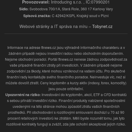
Provozovatel:
Introducing s.r.o. , IČ:07990201
Sídlo:
Svobodova 700/1A, Stará Role, 360 17 Karlovy Vary
Spisová značka:
C 42942/KSPL Krajský soud v Plzni
Webové stránky a IT správa na míru –
Tobynet.cz
Informace na adrese ftnews.cz jsou výhradně informačního charakteru a v
žádném případě nejsou investiční radou nebo obchodním doporučením.
Nejsme obchodní poradci. Portál ftnews.cz nenese žádnou zodpovědnost za
vaše případně finanční ztráty při investicích. V žádném případě nejsme
zodpovědní za škody, které mohou vzniknout na vašem účtu. Pro skutečné
finanční rady kontaktujte svého finančního poradce. Neinvestuje víc, než si
můžete dovolit ztratit. Ceny kryptoměn a kurzy aktiv (indexy, forex, komodity)
jsou pouze oričntační.
Upozornění na riziko:
Investování do kryptoměn, akcií, ETF a CFD kontraktů
s sebou přináší investiční riziko. Finanční produkty nabízené společnostmi
uvedenými na této stránce mohou způsobit ztrátu vašich finančních
prostředků. Při obchodování s rozdílovými smlouvami dochází u 70 až 90
procent retailových investorů ke ztrátám. Měli byste rozumět tomu, jak tyto
rozdílové kontrakty fungují a zvážit, zda jste ochotni akceptovat jejich riziko.