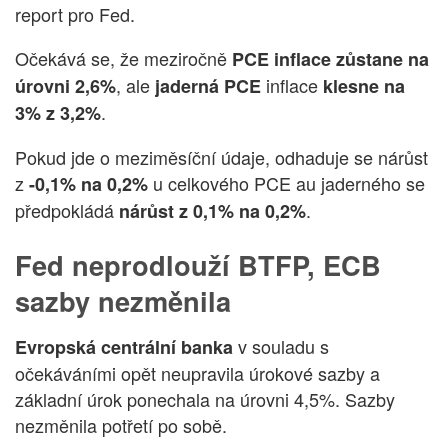
report pro Fed.
Očekává se, že meziročně
PCE inflace zůstane na
, ale
inflace
úrovni
2,6%
jaderná PCE
klesne na
.
3% z 3,2%
Pokud jde o meziměsíční údaje, odhaduje se nárůst
z
u celkového PCE au jaderného se
-0,1% na 0,2%
předpokládá
.
nárůst z 0,1% na 0,2%
Fed neprodlouží BTFP, ECB
sazby nezměnila
v souladu s
Evropská centrální banka
očekáváními opět neupravila úrokové sazby a
základní úrok ponechala na úrovni 4,5%. Sazby
nezměnila potřetí po sobě.