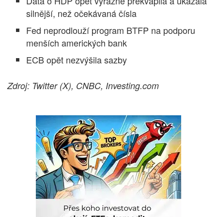
Data o HDP opět výrazně překvapila a ukázala
silnější, než očekávaná čísla
Fed neprodlouží program BTFP na podporu
menších amerických bank
ECB opět nezvýšila sazby
Zdroj: Twitter (X), CNBC, Investing.com