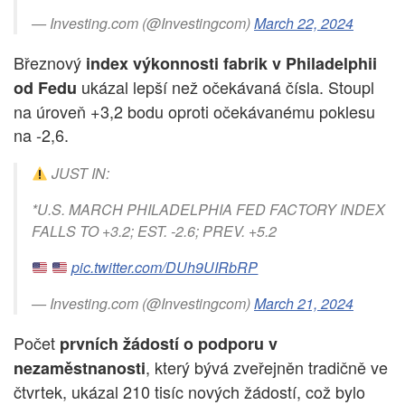
— Investing.com (@Investingcom)
March 22, 2024
Březnový
index výkonnosti fabrik v Philadelphii
ukázal lepší než očekávaná čísla. Stoupl
od Fedu
na úroveň +3,2 bodu oproti očekávanému poklesu
na -2,6.
JUST IN:
*U.S. MARCH PHILADELPHIA FED FACTORY INDEX
FALLS TO +3.2; EST. -2.6; PREV. +5.2
pic.twitter.com/DUh9UIRbRP
— Investing.com (@Investingcom)
March 21, 2024
Počet
prvních žádostí o podporu v
, který bývá zveřejněn tradičně ve
nezaměstnanosti
čtvrtek, ukázal 210 tisíc nových žádostí, což bylo