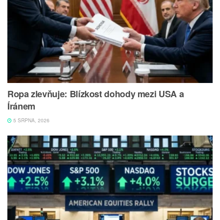
Ropa zlevňuje: Blízkost dohody mezi USA a
Íránem
5 SRPNA, 2026