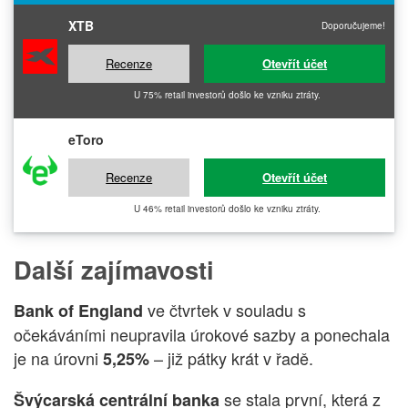
XTB
Doporučujeme!
Recenze
Otevřít účet
U 75% retail investorů došlo ke vzniku ztráty.
eToro
Recenze
Otevřít účet
U 46% retail investorů došlo ke vzniku ztráty.
Další zajímavosti
ve čtvrtek v souladu s
Bank of England
očekáváními neupravila úrokové sazby a ponechala
je na úrovni
– již pátky krát v řadě.
5,25%
se stala první, která z
Švýcarská centrální banka