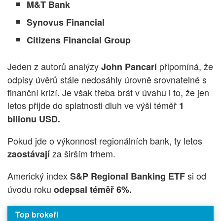
M&T Bank
Synovus Financial
Citizens Financial Group
Jeden z autorů analýzy
připomíná, že
John Pancari
odpisy úvěrů stále nedosáhly úrovně srovnatelné s
finanční krizí. Je však třeba brát v úvahu i to, že jen
letos přijde do splatnosti dluh ve výši téměř
1
bilionu USD.
Pokud jde o výkonnost regionálních bank, ty letos
za širším trhem.
zaostávají
Americký index
si od
S&P Regional Banking ETF
úvodu roku
odepsal téměř 6%.
Top brokeři