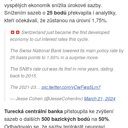
vyspělých ekonomik snížila úrokové sazby.
Snížením sazeb o
překvapila i analytiky,
25 bodů
kteří očekávali, že zůstanou na úrovni 1,75%.
Switzerland just became the first developed
economy to cut interest rates this cycle.
The Swiss National Bank lowered its main policy rate by
25 basis points to 1.50% in a surprise move.
The SNB's rate cut was its first in nine years, dating
back to 2015.
The 2021-23…
pic.twitter.com/yCwFws5Lm7
— Jesse Cohen (@JesseCohenInv)
March 21, 2024
přistoupila ke zvýšení
Turecká centrální banka
sazeb o dalších
na
.
500 bazických bodů
50%
Odhadovalo se, že sazby tentokrát neupraví.