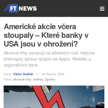
Americké akcie včera
stoupaly – Které banky v
USA jsou v ohrožení?
Akciové trhy navazují na středeční růst. Nejvíce
překvapily zprávy týkající se Applu, Redditu a
regionálních bank.
Autor:
Viktor Sedlak
22 března, 2024
Téma:
akciové trhy
,
indexy
,
Zprávy