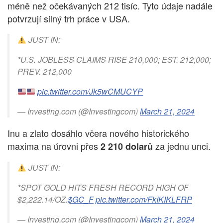
méně než očekávaných 212 tisíc. Tyto údaje nadále
potvrzují silný trh práce v USA.
JUST IN:
*U.S. JOBLESS CLAIMS RISE 210,000; EST. 212,000;
PREV. 212,000
pic.twitter.com/Jk5wCMUCYP
— Investing.com (@Investingcom)
March 21, 2024
Inu a zlato dosáhlo včera nového historického
maxima na úrovni přes
za jednu unci.
2 210 dolarů
JUST IN:
*SPOT GOLD HITS FRESH RECORD HIGH OF
$2,222.14/OZ.
$GC_F
pic.twitter.com/FkIKIKLFRP
— Investing.com (@Investingcom)
March 21, 2024