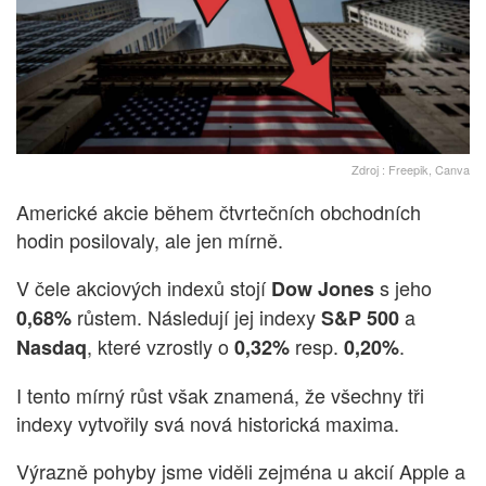
Zdroj : Freepik, Canva
Americké akcie během čtvrtečních obchodních
hodin posilovaly, ale jen mírně.
V čele akciových indexů stojí
s jeho
Dow Jones
růstem. Následují jej indexy
a
0,68%
S&P 500
, které vzrostly o
resp.
.
Nasdaq
0,32%
0,20%
I tento mírný růst však znamená, že všechny tři
indexy vytvořily svá nová historická maxima.
Výrazně pohyby jsme viděli zejména u akcií Apple a