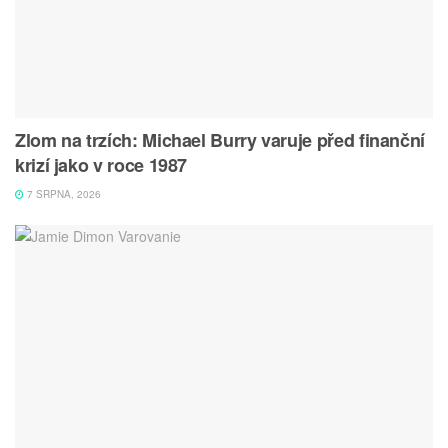
Zlom na trzích: Michael Burry varuje před finanční
krizí jako v roce 1987
7 SRPNA, 2026