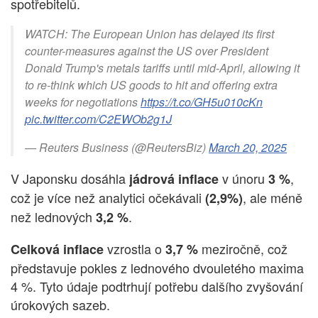
spotřebitelů.
WATCH: The European Union has delayed its first
counter-measures against the US over President
Donald Trump's metals tariffs until mid-April, allowing it
to re-think which US goods to hit and offering extra
weeks for negotiations
https://t.co/GH5u010cKn
pic.twitter.com/C2EWOb2g1J
— Reuters Business (@ReutersBiz)
March 20, 2025
V Japonsku dosáhla
v únoru
,
jádrová inflace
3 %
což je více než analytici očekávali
, ale méně
(2,9%)
než lednových
.
3,2 %
vzrostla o
meziročně, což
Celková inflace
3,7 %
představuje pokles z lednového dvouletého maxima
4 %. Tyto údaje podtrhují potřebu dalšího zvyšování
úrokových sazeb.