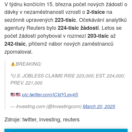
V týdnu končícím 15. března počet nových žádostí o
dávky v nezaměstnanosti vzrostl o
na
2-tisíce
sezónně upravených
. Očekávání analytiků
223-tisíc
agentury Reuters bylo
. Letos se
224-tisíc žádostí
počet žádostí pohyboval v rozmezí
až
203-tisíc
, přičemž nábor nových zaměstnanců
242-tisíc
zpomaloval.
BREAKING:
*U.S. JOBLESS CLAIMS RISE 223,000; EST. 224,000;
PREV. 221,000
pic.twitter.com/iCIdYLev4S
— Investing.com (@Investingcom)
March 20, 2025
Zdroje: twitter, investing, reuters