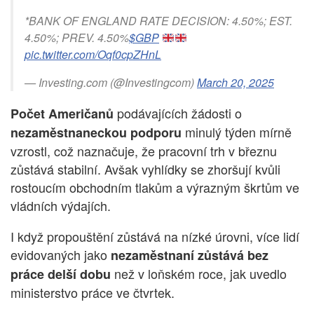
*BANK OF ENGLAND RATE DECISION: 4.50%; EST.
4.50%; PREV. 4.50%
$GBP
pic.twitter.com/Oqf0cpZHnL
— Investing.com (@Investingcom)
March 20, 2025
podávajících žádosti o
Počet Američanů
minulý týden mírně
nezaměstnaneckou podporu
vzrostl, což naznačuje, že pracovní trh v březnu
zůstává stabilní. Avšak vyhlídky se zhoršují kvůli
rostoucím obchodním tlakům a výrazným škrtům ve
vládních výdajích.
I když propouštění zůstává na nízké úrovni, více lidí
evidovaných jako
nezaměstnaní zůstává bez
než v loňském roce, jak uvedlo
práce delší dobu
ministerstvo práce ve čtvrtek.