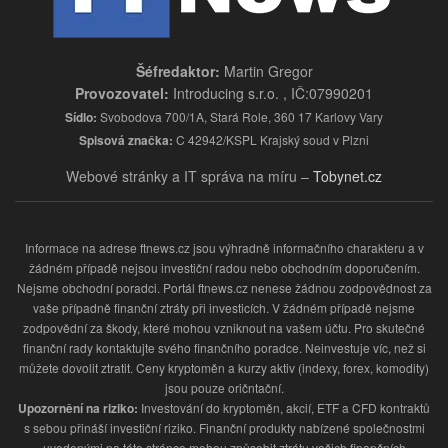
Šéfredaktor:
Martin Gregor
Provozovatel:
Introducing s.r.o. , IČ:07990201
Sídlo:
Svobodova 700/1A, Stará Role, 360 17 Karlovy Vary
Spisová značka:
C 42942/KSPL Krajský soud v Plzni
Webové stránky a IT správa na míru –
Tobynet.cz
Informace na adrese ftnews.cz jsou výhradně informačního charakteru a v
žádném případě nejsou investiční radou nebo obchodním doporučením.
Nejsme obchodní poradci. Portál ftnews.cz nenese žádnou zodpovědnost za
vaše případně finanční ztráty při investicích. V žádném případě nejsme
zodpovědní za škody, které mohou vzniknout na vašem účtu. Pro skutečné
finanční rady kontaktujte svého finančního poradce. Neinvestuje víc, než si
můžete dovolit ztratit. Ceny kryptoměn a kurzy aktiv (indexy, forex, komodity)
jsou pouze oričntační.
Upozornění na riziko:
Investování do kryptoměn, akcií, ETF a CFD kontraktů
s sebou přináší investiční riziko. Finanční produkty nabízené společnostmi
uvedenými na této stránce mohou způsobit ztrátu vašich finančních