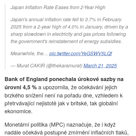
Japan Inflation Rate Eases from 2-Year High
Japan's annual inflation rate fell to 3.7% in February
2025 from a 2-year high of 4.0% in January, driven by a
sharp slowdown in electricity and gas prices following
the government's reinstatement of energy subsidies.
Meanwhile, the…
pic.twitter.com/YeGSWV5LQf
— Murat CAKIR (@thekaramurat)
March 21, 2025
Bank of England ponechala úrokové sazby na
a upozornila, že očekávání jejich
úrovni 4,5 %
brzkého snížení není na pořadu dne, vzhledem k
přetrvávající nejistotě jak v britské, tak globální
ekonomice.
Monetární politika (MPC) naznačuje, že i když
nadále očekává postupné zmírnění inflačních tlaků,