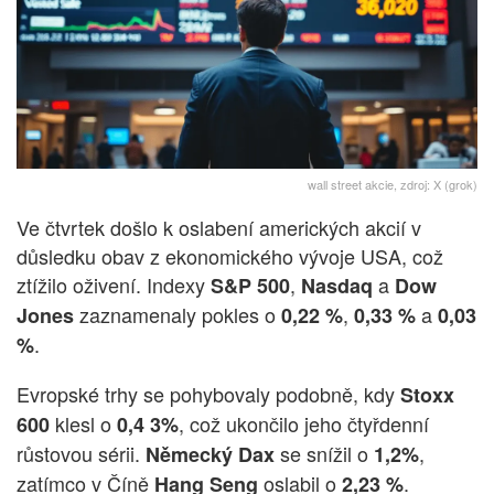
wall street akcie, zdroj: X (grok)
Ve čtvrtek došlo k oslabení amerických akcií v
důsledku obav z ekonomického vývoje USA, což
ztížilo oživení. Indexy
,
a
S&P 500
Nasdaq
Dow
zaznamenaly pokles o
,
a
Jones
0,22 %
0,33 %
0,03
.
%
Evropské trhy se pohybovaly podobně, kdy
Stoxx
klesl o
, což ukončilo jeho čtyřdenní
600
0,4 3%
růstovou sérii.
se snížil o
,
Německý Dax
1,2%
zatímco v Číně
oslabil o
.
Hang Seng
2,23 %