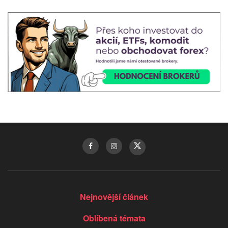
Nejnovější článek
Oblíbená témata