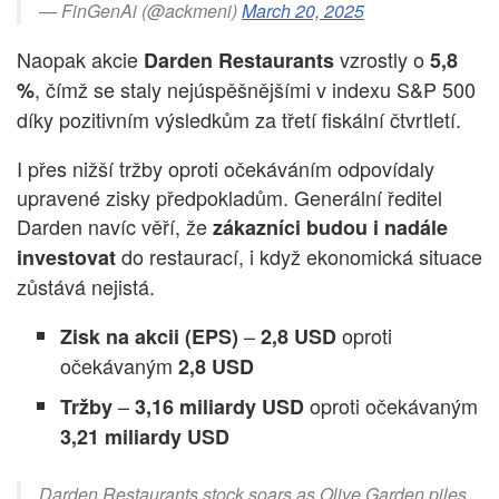
— FinGenAi (@ackmeni)
March 20, 2025
Naopak akcie
vzrostly o
Darden Restaurants
5,8
, čímž se staly nejúspěšnějšími v indexu S&P 500
%
díky pozitivním výsledkům za třetí fiskální čtvrtletí.
I přes nižší tržby oproti očekáváním odpovídaly
upravené zisky předpokladům. Generální ředitel
Darden navíc věří, že
zákazníci budou i nadále
do restaurací, i když ekonomická situace
investovat
zůstává nejistá.
–
oproti
Zisk na akcii (EPS)
2,8 USD
očekávaným
2,8 USD
–
oproti očekávaným
Tržby
3,16 miliardy USD
3,21 miliardy USD
Darden Restaurants stock soars as Olive Garden piles