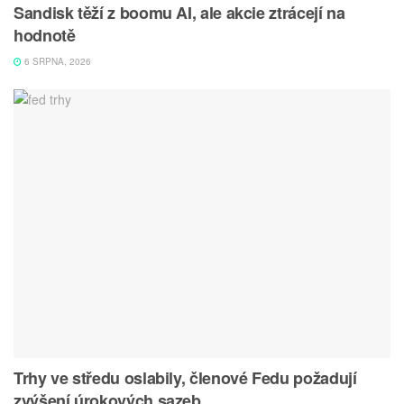
Sandisk těží z boomu AI, ale akcie ztrácejí na
hodnotě
6 SRPNA, 2026
Trhy ve středu oslabily, členové Fedu požadují
zvýšení úrokových sazeb