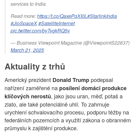
services to India.
Read more:
https://t.co/QaxePqXI0L
#StarlinkIndia
#JioSpaceX
#SatelliteInternet
pic.twitter.com/byTvgkRQ5v
— Business Viewpoint Magazine (@ViewpointS22637)
March 21, 2025
Aktuality z trhů
Americký prezident
podepsal
Donald Trump
nařízení zaměřené na
posílení domácí produkce
, jako jsou uran, měď, potaš a
klíčových nerostů
zlato, ale také potenciálně uhlí. To zahrnuje
urychlení schvalovacího procesu, podporu těžby na
federálních pozemcích a využití zákona o obranném
průmyslu k zajištění produkce.