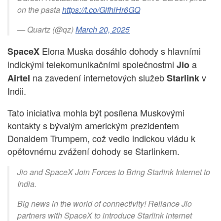
on the pasta
https://t.co/GifhlHr6GQ
— Quartz (@qz)
March 20, 2025
Elona Muska dosáhlo dohody s hlavními
SpaceX
indickými telekomunikačními společnostmi
a
Jio
na zavedení internetových služeb
v
Airtel
Starlink
Indii.
Tato iniciativa mohla být posílena Muskovými
kontakty s bývalým americkým prezidentem
Donaldem Trumpem, což vedlo indickou vládu k
opětovnému zvážení dohody se Starlinkem.
Jio and SpaceX Join Forces to Bring Starlink Internet to
India.
Big news in the world of connectivity! Reliance Jio
partners with SpaceX to introduce Starlink internet