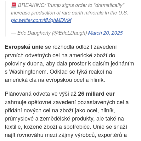
BREAKING: Trump signs order to "dramatically"
increase production of rare earth minerals in the U.S.
pic.twitter.com/lfMghMDV9f
— Eric Daugherty (@EricLDaugh)
March 20, 2025
se rozhodla odložit zavedení
Evropská unie
prvních odvetných cel na americké zboží do
poloviny dubna, aby dala prostor k dalším jednáním
s Washingtonem. Odklad se týká reakcí na
americká cla na evropskou ocel a hliník.
Plánovaná odveta ve výši až
26 miliard eur
zahrnuje opětovné zavedení pozastavených cel a
přidání nových cel na zboží jako ocel, hliník,
průmyslové a zemědělské produkty, ale také na
textilie, kožené zboží a spotřebiče. Unie se snaží
najít rovnováhu mezi zájmy výrobců, exportérů a