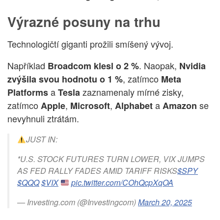
Výrazné posuny na trhu
Technologičtí giganti prožili smíšený vývoj.
Například
. Naopak,
Broadcom klesl o 2 %
Nvidia
, zatímco
zvýšila svou hodnotu o 1 %
Meta
a
zaznamenaly mírné zisky,
Platforms
Tesla
zatímco
,
,
a
se
Apple
Microsoft
Alphabet
Amazon
nevyhnuli ztrátám.
JUST IN:
*U.S. STOCK FUTURES TURN LOWER, VIX JUMPS
AS FED RALLY FADES AMID TARIFF RISKS
$SPY
$QQQ
$VIX
pic.twitter.com/COhQcpXqOA
— Investing.com (@Investingcom)
March 20, 2025