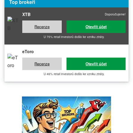
Top brokeři
XTB
Doporučujeme!
Recenze
Otevřít účet
U 75% retail investorů došlo ke vzniku ztráty.
eToro
Recenze
Otevřít účet
U 46% retail investorů došlo ke vzniku ztráty.