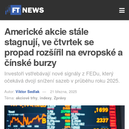
Americké akcie stále
stagnují, ve čtvrtek se
propad rozšířil na evropské a
čínské burzy
Investoři vstřebávají nové signály z FEDu, který
očekává dvojí snížení sazeb v průběhu roku 2025.
Autor:
Viktor Sedlak
21 března, 2025
Téma:
akciové trhy
,
indexy
,
Zprávy