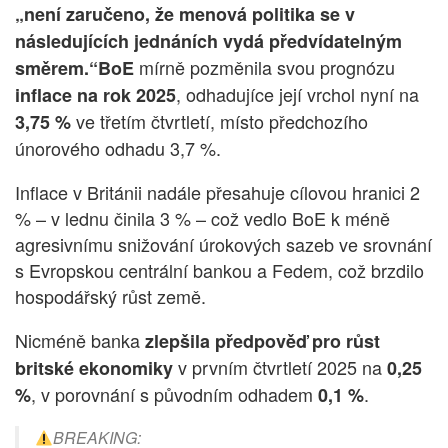
„není zaručeno, že menová politika se v
následujících jednáních vydá předvídatelným
mírně pozměnila svou prognózu
směrem.“
BoE
, odhadujíce její vrchol nyní na
inflace na rok 2025
ve třetím čtvrtletí, místo předchozího
3,75 %
únorového odhadu 3,7 %.
Inflace v Británii nadále přesahuje cílovou hranici 2
% – v lednu činila 3 % – což vedlo BoE k méně
agresivnímu snižování úrokových sazeb ve srovnání
s Evropskou centrální bankou a Fedem, což brzdilo
hospodářský růst země.
Nicméně banka
zlepšila předpověď pro růst
v prvním čtvrtletí 2025 na
britské ekonomiky
0,25
, v porovnání s původním odhadem
.
%
0,1 %
BREAKING: