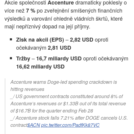
Akcie společnosti
dramaticky poklesly o
Accenture
více než
po zveřejnění smíšených finančních
7 %
výsledků a varování ohledně vládních škrtů, které
mají nepříznivý dopad na její příjmy.
–
oproti
Zisk na akcii (EPS)
2,82 USD
očekávaným
2,81 USD
–
oproti očekávaným
Tržby
16,7 miliardy USD
16,62 miliardy USD
Accenture warns Doge-led spending crackdown is
hitting revenues
_/ US government contracts constituted around 8% of
Accenture’s revenues or $1.33B out of its total revenue
of $16.7B for the quarter ending Feb 28
_/ Accenture stock falls 7.21% after DOGE cancels U.S.
contract
$ACN
pic.twitter.com/PadfKk87VC