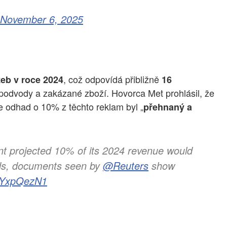
November 6, 2025
, což odpovídá přibližně
žeb v roce 2024
16
 podvody a zakázané zboží. Hovorca Met prohlásil, že
e odhad o 10% z těchto reklam byl „
přehnaný a
nt projected 10% of its 2024 revenue would
ds, documents seen by
@Reuters
show
jSYxpQezN1