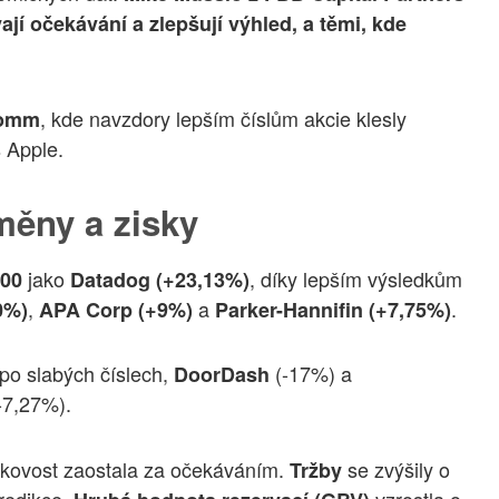
ají očekávání a zlepšují výhled, a těmi, kde
, kde navzdory lepším číslům akcie klesly
comm
 Apple.
měny a zisky
jako
, díky lepším výsledkům
00
Datadog (+23,13%)
,
a
.
0%)
APA Corp (+9%)
Parker-Hannifin (+7,75%)
po slabých číslech,
(-17%) a
DoorDash
-7,27%).
 ziskovost zaostala za očekáváním.
se zvýšily o
Tržby
predikce.
vzrostla o