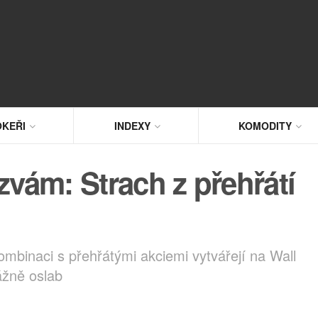
KEŘI
INDEXY
KOMODITY
zvám: Strach z přehřátí
mbinaci s přehřátými akciemi vytvářejí na Wall
ážně oslab