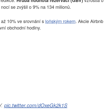
Hrubá hodnota rezervací (GBV)
nocí se zvýšil o 9% na 134 milionů.
% až 10% ve srovnání s
loňským rokem
. Akcie Airbnb
ní obchodní hodiny.
.
Y.
pic.twitter.com/dOxeGk2k1S