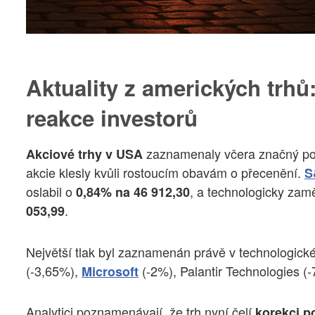
Aktuality z amerických trhů
reakce investorů
zaznamenaly včera značný pok
Akciové trhy v USA
akcie klesly kvůli rostoucím obavám o přecenění.
S
oslabil o
, a technologicky za
0,84% na 46 912,30
.
053,99
Největší tlak byl zaznamenán právě v technologické
(-3,65%),
(-2%), Palantir Technologies (
Microsoft
Analytici poznamenávají, že trh nyní čelí
korekci p