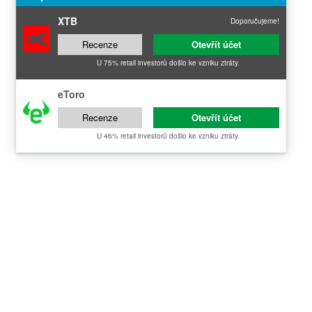
XTB
Doporučujeme!
Recenze
Otevřít účet
U 75% retail investorů došlo ke vzniku ztráty.
eToro
Recenze
Otevřít účet
U 46% retail investorů došlo ke vzniku ztráty.