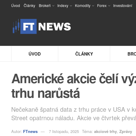
Úvod
Články
Brokeři
Indexy
Komodity
Forex
Investování
ÚVOD
ČLÁNKY
BRO
Americké akcie čelí vý
trhu narůstá
Nečekaně špatná data z trhu práce v USA v ko
Street opatrnou náladu. Akcie ve čtvrtek přev
Autor:
FTnews
7 listopadu, 2025
Téma:
akciové trhy
,
Zprávy