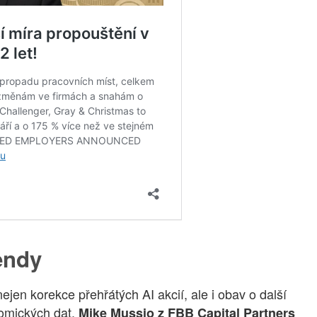
rendy
jen korekce přehřátých AI akcií, ale i obav o další
nomických dat.
Mike Mussio z FBB Capital Partners