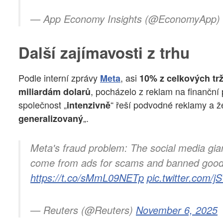
— App Economy Insights (@EconomyApp)
Další zajímavosti z trhu
Podle interní zprávy
, asi
Meta
10% z celkových tr
, pocházelo z reklam na finanční
miliardám dolarů
společnost „
“ řeší podvodné reklamy a ž
intenzivně
„.
generalizovaný
Meta's fraud problem: The social media gia
come from ads for scams and banned goo
https://t.co/sMmL09NETp
pic.twitter.com/
— Reuters (@Reuters)
November 6, 2025