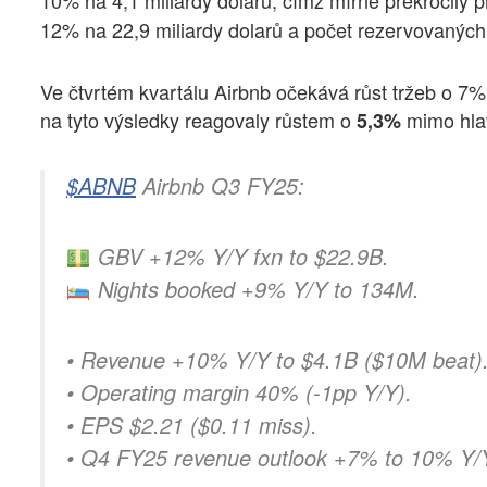
12% na 22,9 miliardy dolarů a počet rezervovaných 
Ve čtvrtém kvartálu Airbnb očekává růst tržeb o 7
na tyto výsledky reagovaly růstem o
mimo hlav
5,3%
$ABNB
Airbnb Q3 FY25:
GBV +12% Y/Y fxn to $22.9B.
Nights booked +9% Y/Y to 134M.
• Revenue +10% Y/Y to $4.1B ($10M beat)
• Operating margin 40% (-1pp Y/Y).
• EPS $2.21 ($0.11 miss).
• Q4 FY25 revenue outlook +7% to 10% Y/