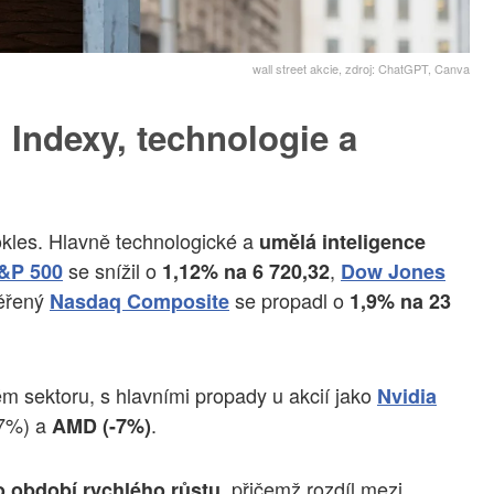
wall street akcie, zdroj: ChatGPT, Canva
: Indexy, technologie a
les. Hlavně technologické a
umělá inteligence
se snížil o
,
&P 500
1,12% na 6 720,32
Dow Jones
měřený
se propadl o
Nasdaq Composite
1,9% na 23
m sektoru, s hlavními propady u akcií jako
Nvidia
-7%) a
.
AMD (-7%)
, přičemž rozdíl mezi
o období rychlého růstu