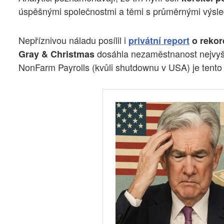
úspěšnými společnostmi a těmi s průměrnými výsle
Nepříznivou náladu posílil i
privátní report
o rekor
dosáhla nezaměstnanost nejvyšší
Gray & Christmas
NonFarm Payrolls (kvůli shutdownu v USA) je tento r