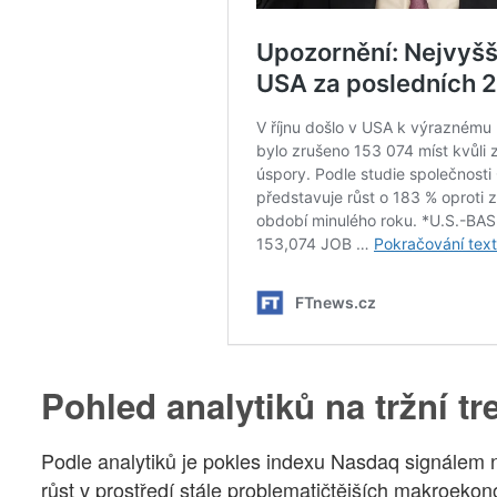
Pohled analytiků na tržní t
Podle analytiků je pokles indexu Nasdaq signálem ne
růst v prostředí stále problematičtějších makroeko