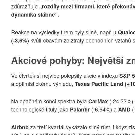
zdůrazňuje
„rozdíly mezi firmami, které překonáv
dynamika slábne”.
Reakce na výsledky firem byly silné, např. u
Qual
kvůli obavám ze ztráty obchodních vztahů s
(-3,6%)
Akciové pohyby: Největší z
Ve čtvrtek si nejvíce polepšily akcie v indexu
S&P 5
a optimistickému výhledu,
Texas Pacific Land (+1
Na opačném konci spektra byla
(-24,33%) 
CarMax
technologické tituly jako
(-6,64%) a
(
Palantir
AMD
za třetí kvartál vykázalo silný růst, i když
Airbnb
10% na 4,1 miliardy dolarů, čímž mírně překročily 