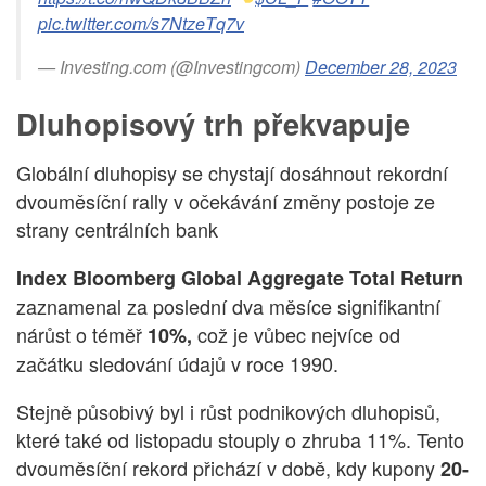
pic.twitter.com/s7NtzeTq7v
— Investing.com (@Investingcom)
December 28, 2023
Dluhopisový trh překvapuje
Globální dluhopisy se chystají dosáhnout rekordní
dvouměsíční rally v očekávání změny postoje ze
strany centrálních bank
Index Bloomberg Global Aggregate Total Return
zaznamenal za poslední dva měsíce signifikantní
nárůst o téměř
což je vůbec nejvíce od
10%,
začátku sledování údajů v roce 1990.
Stejně působivý byl i růst podnikových dluhopisů,
které také od listopadu stouply o zhruba 11%. Tento
dvouměsíční rekord přichází v době, kdy kupony
20-