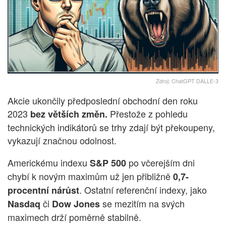
Zdroj: ChatGPT DALLE-3
Akcie ukončily předposlední obchodní den roku
2023
Přestože z pohledu
bez větších změn.
technických indikátorů se trhy zdají být překoupeny,
vykazují značnou odolnost.
Americkému indexu
po včerejším dni
S&P 500
chybí k novým maximům už jen přibližně
0,7-
. Ostatní referenční indexy, jako
procentní nárůst
či
se mezitím na svých
Nasdaq
Dow Jones
maximech drží poměrně stabilně.