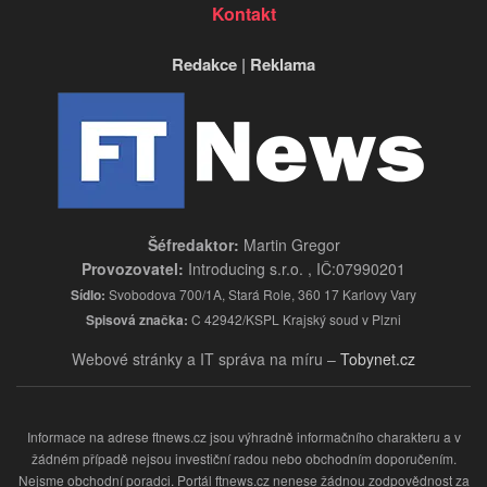
Kontakt
Redakce
|
Reklama
Šéfredaktor:
Martin Gregor
Provozovatel:
Introducing s.r.o. , IČ:07990201
Sídlo:
Svobodova 700/1A, Stará Role, 360 17 Karlovy Vary
Spisová značka:
C 42942/KSPL Krajský soud v Plzni
Webové stránky a IT správa na míru –
Tobynet.cz
Informace na adrese ftnews.cz jsou výhradně informačního charakteru a v
žádném případě nejsou investiční radou nebo obchodním doporučením.
Nejsme obchodní poradci. Portál ftnews.cz nenese žádnou zodpovědnost za