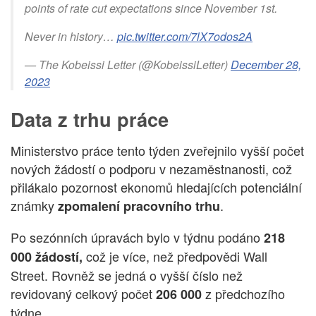
points of rate cut expectations since November 1st.
Never in history…
pic.twitter.com/7lX7odos2A
— The Kobeissi Letter (@KobeissiLetter)
December 28,
2023
Data z trhu práce
Ministerstvo práce tento týden zveřejnilo vyšší počet
nových žádostí o podporu v nezaměstnanosti, což
přilákalo pozornost ekonomů hledajících potenciální
známky
.
zpomalení pracovního trhu
Po sezónních úpravách bylo v týdnu podáno
218
což je více, než předpovědi Wall
000 žádostí,
Street. Rovněž se jedná o vyšší číslo než
revidovaný celkový počet
z předchozího
206 000
týdne.