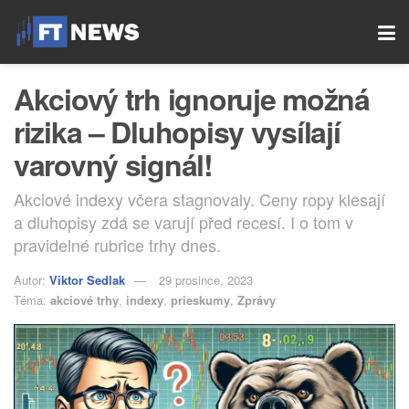
Akciový trh ignoruje možná
rizika – Dluhopisy vysílají
varovný signál!
Akciové indexy včera stagnovaly. Ceny ropy klesají
a dluhopisy zdá se varují před recesí. I o tom v
pravidelné rubrice trhy dnes.
Autor:
Viktor Sedlak
29 prosince, 2023
Téma:
akciové trhy
,
indexy
,
prieskumy
,
Zprávy