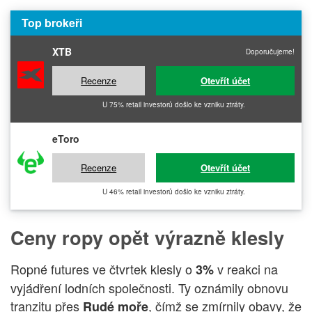
Top brokeři
XTB
Doporučujeme!
Recenze
Otevřít účet
U 75% retail investorů došlo ke vzniku ztráty.
eToro
Recenze
Otevřít účet
U 46% retail investorů došlo ke vzniku ztráty.
Ceny ropy opět výrazně klesly
Ropné futures ve čtvrtek klesly o
v reakci na
3%
vyjádření lodních společnosti. Ty oznámily obnovu
tranzitu přes
, čímž se zmírnily obavy, že
Rudé moře