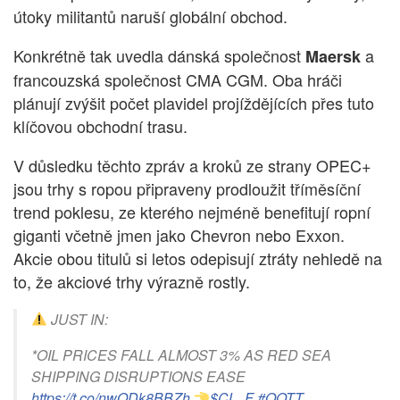
útoky militantů naruší globální obchod.
Konkrétně tak uvedla dánská společnost
a
Maersk
francouzská společnost CMA CGM. Oba hráči
plánují zvýšit počet plavidel projíždějících přes tuto
klíčovou obchodní trasu.
V důsledku těchto zpráv a kroků ze strany OPEC+
jsou trhy s ropou připraveny prodloužit tříměsíční
trend poklesu, ze kterého nejméně benefitují ropní
giganti včetně jmen jako Chevron nebo Exxon.
Akcie obou titulů si letos odepisují ztráty nehledě na
to, že akciové trhy výrazně rostly.
JUST IN:
*OIL PRICES FALL ALMOST 3% AS RED SEA
SHIPPING DISRUPTIONS EASE
https://t.co/nwQDk8BBZh
$CL_F
#OOTT