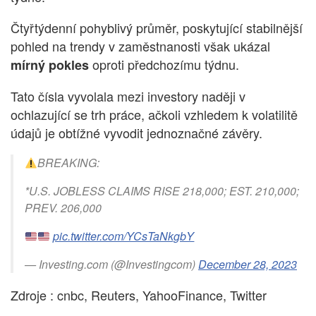
Čtyřtýdenní pohyblivý průměr, poskytující stabilnější
pohled na trendy v zaměstnanosti však ukázal
oproti předchozímu týdnu.
mírný pokles
Tato čísla vyvolala mezi investory naději v
ochlazující se trh práce, ačkoli vzhledem k volatilitě
údajů je obtížné vyvodit jednoznačné závěry.
BREAKING:
*U.S. JOBLESS CLAIMS RISE 218,000; EST. 210,000;
PREV. 206,000
pic.twitter.com/YCsTaNkgbY
— Investing.com (@Investingcom)
December 28, 2023
Zdroje : cnbc, Reuters, YahooFinance, Twitter