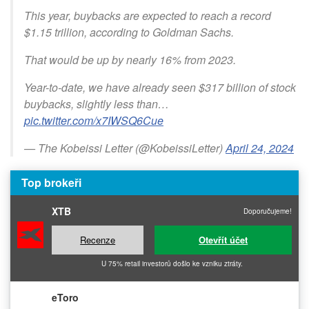
This year, buybacks are expected to reach a record
$1.15 trillion, according to Goldman Sachs.
That would be up by nearly 16% from 2023.
Year-to-date, we have already seen $317 billion of stock
buybacks, slightly less than…
pic.twitter.com/x7IWSQ6Cue
— The Kobeissi Letter (@KobeissiLetter)
April 24, 2024
Top brokeři
XTB
Doporučujeme!
Recenze
Otevřít účet
U 75% retail investorů došlo ke vzniku ztráty.
eToro