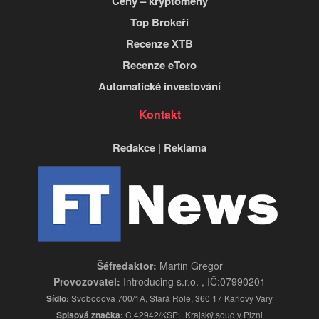
Ceny – kryptomeny
Top Brokeři
Recenze XTB
Recenze eToro
Automatické investování
Kontakt
Redakce
|
Reklama
Šéfredaktor:
Martin Gregor
Provozovatel:
Introducing s.r.o. , IČ:07990201
Sídlo:
Svobodova 700/1A, Stará Role, 360 17 Karlovy Vary
Spisová značka:
C 42942/KSPL Krajský soud v Plzni