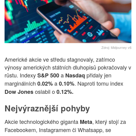
Zdroj: Midjourney v6
Americké akcie ve středu stagnovaly, zatímco
výnosy amerických státních dluhopisů pokračovaly v
růstu. Indexy
a
přidaly jen
S&P 500
Nasdaq
marginálních
a
. Naproti tomu index
0.02%
0.10%
oslabil o
Dow Jones
0.12%.
Nejvýraznější pohyby
Akcie technologického giganta
, který stojí za
Meta
Facebookem, Instagramem či Whatsapp, se