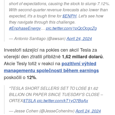
short of expectations, causing the stock to slump 7.12%.
With second-quarter revenue forecasts also lower than
expected, it's a tough time for
$ENPH
. Let's see how
they navigate through this challenge.
#EnphaseEnergy
…
pic.twitter.com/1pQcOcgcZg
— Antonio Santiago (@awsan)
April 24, 2024
Investoři sázející na pokles cen akcií Tesla za
včerejší den ztratili přibližně
.
1,62 miliard dolarů
Akcie Tesly totiž v reakci na
pozitivní výhled
managementu společnosti během earnings
poskočili o
.
12%
*TESLA SHORT SELLERS SET TO LOSE $1.62
BILLION ON PAPER SINCE TUESDAY'S CLOSE –
ORTEX
$TSLA
pic.twitter.com/kT1yO7BqAx
— Jesse Cohen (@JesseCohenInv)
April 24, 2024