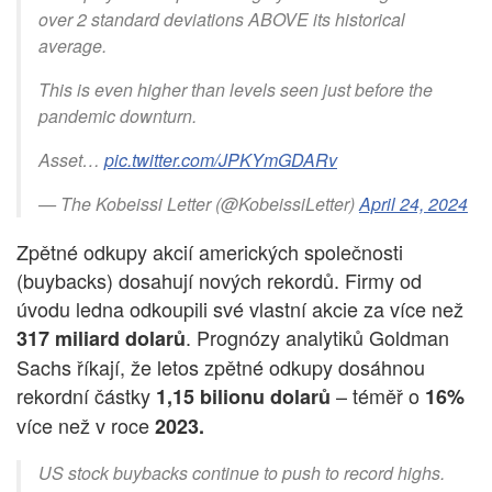
over 2 standard deviations ABOVE its historical
average.
This is even higher than levels seen just before the
pandemic downturn.
Asset…
pic.twitter.com/JPKYmGDARv
— The Kobeissi Letter (@KobeissiLetter)
April 24, 2024
Zpětné odkupy akcií amerických společnosti
(buybacks) dosahují nových rekordů. Firmy od
úvodu ledna odkoupili své vlastní akcie za více než
. Prognózy analytiků Goldman
317 miliard dolarů
Sachs říkají, že letos zpětné odkupy dosáhnou
rekordní částky
– téměř o
1,15 bilionu dolarů
16%
více než v roce
2023.
US stock buybacks continue to push to record highs.