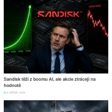
Sandisk těží z boomu AI, ale akcie ztrácejí na
hodnotě
6 SRPNA, 2026