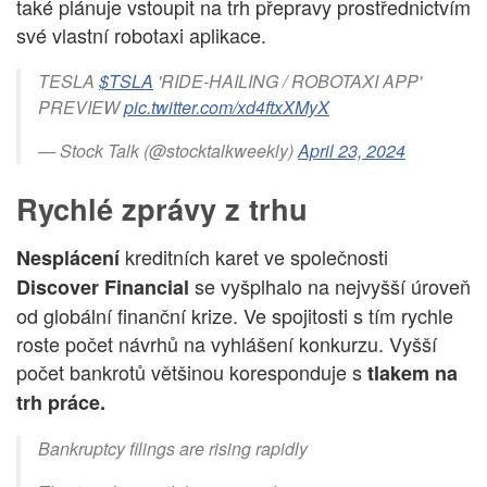
také plánuje vstoupit na trh přepravy prostřednictvím
své vlastní robotaxi aplikace.
TESLA
$TSLA
'RIDE-HAILING / ROBOTAXI APP'
PREVIEW
pic.twitter.com/xd4ftxXMyX
— Stock Talk (@stocktalkweekly)
April 23, 2024
Rychlé zprávy z trhu
kreditních karet ve společnosti
Nesplácení
se vyšplhalo na nejvyšší úroveň
Discover Financial
od globální finanční krize. Ve spojitosti s tím rychle
roste počet návrhů na vyhlášení konkurzu. Vyšší
počet bankrotů většinou koresponduje s
tlakem na
trh práce.
Bankruptcy filings are rising rapidly