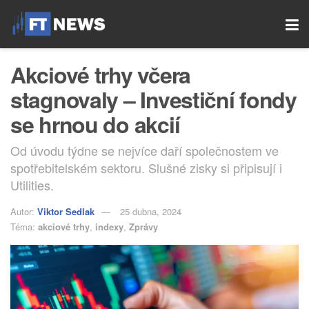
Akciové trhy včera
stagnovaly – Investiční fondy
se hrnou do akcií
Od úvodu týdne se nejvíce daří společnostem ve
spotřebitelském sektoru. Slušné zisky si připisují i ​​
Utilities.
Autor:
Viktor Sedlak
25 dubna, 2024
Téma:
akciové trhy
,
indexy
,
Zprávy