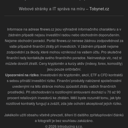
Webové stránky a IT správa na míru –
Tobynet.cz
Informace na adrese ftnews.cz jsou výhradně informačního charakteru a v
žádném případě nejsou investiční radou nebo obchodním doporučením.
Nejsme obchodní poradci. Portál ftnews.cz nenese žádnou zodpovědnost za
vaše případně finanční ztráty při investicích. V žádném případě nejsme
zodpovědní za škody, které mohou vzniknout na vašem účtu. Pro skutečné
finanční rady kontaktujte svého finančního poradce. Neinvestuje víc, než si
můžete dovolit ztratit. Ceny kryptoměn a kurzy aktiv (indexy, forex, komodity)
jsou pouze oričntační.
Upozornění na riziko:
Investování do kryptoměn, akcií, ETF a CFD kontraktů
s sebou přináší investiční riziko. Finanční produkty nabízené společnostmi
uvedenými na této stránce mohou způsobit ztrátu vašich finančních
prostředků. Při obchodování s rozdílovými smlouvami dochází u 70 až 90
procent retailových investorů ke ztrátám. Měli byste rozumět tomu, jak tyto
rozdílové kontrakty fungují a zvážit, zda jste ochotni akceptovat jejich riziko.
Jakékoliv užití obsahu včetně převzetí, šíření či dalšího zpřístupňování článků
a fotografií je bez souhlasu zakázáno.
© 2026 Introducing s.r.o.