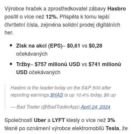
Výrobce hraček a zprostředkovatel zábavy
Hasbro
posílil o více než
Přispěla k tomu lepší
12%.
čtvrtletní čísla, zejména solidní prodej digitálních
her.
–
vs
Zisk na akci (EPS)
$0,61
$0,28
očekávaných
–
vs
Tržby
$757 milionů USD
$741 milionů
očekávaných
USD
Hasbro is the leader today on the S&P 500 after
reporting earnings.
$HAS
is up 10.4% today, $6 up
— Bad Trader (@BadTraderApp)
April 24, 2024
Společnosti
a
klesly o více než
Uber
LYFT
3%
těsně po oznámení výrobce elektromobilů
, že
Tesla