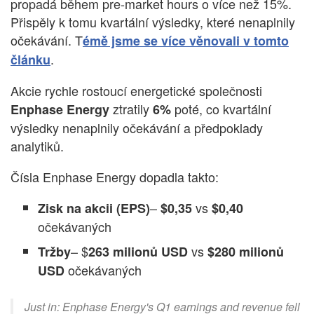
propadá během pre-market hours o více než 15%.
Přispěly k tomu kvartální výsledky, které nenaplnily
očekávání. T
émě jsme se více věnovali v tomto
.
článku
Akcie rychle rostoucí energetické společnosti
ztratily
poté, co kvartální
Enphase Energy
6%
výsledky nenaplnily očekávání a předpoklady
analytiků.
Čísla Enphase Energy dopadla takto:
–
vs
Zisk na akcii (EPS)
$0,35
$0,40
očekávaných
– $
vs
Tržby
263 milionů USD
$280 milionů
očekávaných
USD
Just in: Enphase Energy's Q1 earnings and revenue fell