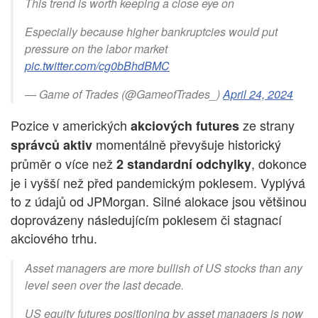
This trend is worth keeping a close eye on
Especially because higher bankruptcies would put
pressure on the labor market
pic.twitter.com/cg0bBhdBMC
— Game of Trades (@GameofTrades_)
April 24, 2024
Pozice v amerických
ze strany
akciových futures
momentálně převyšuje historický
správců aktiv
průměr o více než
, dokonce
2 standardní odchylky
je i vyšší než před pandemickým poklesem. Vyplývá
to z údajů od JPMorgan. Silné alokace jsou většinou
doprovázeny následujícím poklesem či stagnací
akciového trhu.
Asset managers are more bullish of US stocks than any
level seen over the last decade.
US equity futures positioning by asset managers is now